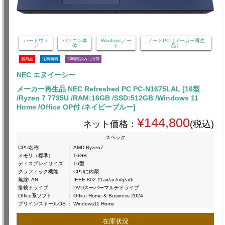
ハードウェ
パソコン本
Windowsノー
ノートPC（メーカー再生
ア
体
ト
品）
新商品
送料無料
24時間以内に出荷
NEC エヌイーシー
メーカー再生品 NEC Refreshed PC PC-N1675LAL [16型
/Ryzen 7 7735U /RAM:16GB /SSD:512GB /Windows 11
Home /Office OP付 /ネイビーブルー]
¥144,800
ネット価格：
(税込)
スペック
CPU名称
:
AMD Ryzen7
メモリ（標準）
:
16GB
ディスプレイサイズ
:
16型
グラフィック機能
:
CPUに内蔵
無線LAN
:
IEEE 802.11ax/ac/n/g/a/b
搭載ドライブ
:
DVDスーパーマルチドライブ
Office系ソフト
:
Office Home & Business 2024
プリインストールOS
:
Windows11 Home
在庫状況