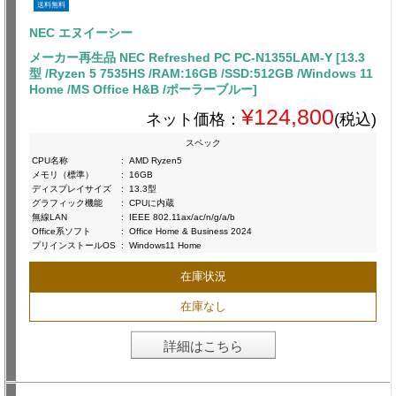
送料無料
NEC エヌイーシー
メーカー再生品 NEC Refreshed PC PC-N1355LAM-Y [13.3
型 /Ryzen 5 7535HS /RAM:16GB /SSD:512GB /Windows 11
Home /MS Office H&B /ポーラーブルー]
¥124,800
ネット価格：
(税込)
スペック
CPU名称
:
AMD Ryzen5
メモリ（標準）
:
16GB
ディスプレイサイズ
:
13.3型
グラフィック機能
:
CPUに内蔵
無線LAN
:
IEEE 802.11ax/ac/n/g/a/b
Office系ソフト
:
Office Home & Business 2024
プリインストールOS
:
Windows11 Home
在庫状況
在庫なし
詳細はこちら