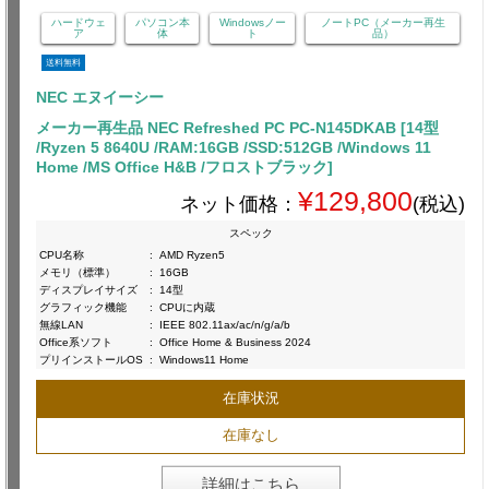
ハードウェ
パソコン本
Windowsノー
ノートPC（メーカー再生
ア
体
ト
品）
送料無料
NEC エヌイーシー
メーカー再生品 NEC Refreshed PC PC-N145DKAB [14型
/Ryzen 5 8640U /RAM:16GB /SSD:512GB /Windows 11
Home /MS Office H&B /フロストブラック]
¥129,800
ネット価格：
(税込)
スペック
CPU名称
:
AMD Ryzen5
メモリ（標準）
:
16GB
ディスプレイサイズ
:
14型
グラフィック機能
:
CPUに内蔵
無線LAN
:
IEEE 802.11ax/ac/n/g/a/b
Office系ソフト
:
Office Home & Business 2024
プリインストールOS
:
Windows11 Home
在庫状況
在庫なし
詳細はこちら