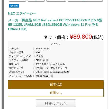
送料無料
NEC エヌイーシー
メーカー再生品 NEC Refreshed PC PC-V1T46XZGP [15.6型
/i5-1335U /RAM:8GB /SSD:256GB /Windows 11 Pro /MS
Office H&B]
¥89,800
ネット価格：
(税込)
スペック
CPU名称
:
Intel Core i5
メモリ（標準）
:
8GB
ディスプレイサイズ
:
15.6型
グラフィック機能
:
CPUに内蔵
無線LAN
:
IEEE 802.11ax/ac/n/g/a/b
搭載ドライブ
:
DVDスーパーマルチドライブ
Office系ソフト
:
Office Home & Business 2024
プリインストールOS
:
Windows11 Pro
在庫状況
在庫なし
詳細はこちら