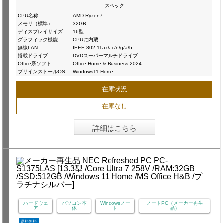
スペック
CPU名称
:
AMD Ryzen7
メモリ（標準）
:
32GB
ディスプレイサイズ
:
16型
グラフィック機能
:
CPUに内蔵
無線LAN
:
IEEE 802.11ax/ac/n/g/a/b
搭載ドライブ
:
DVDスーパーマルチドライブ
Office系ソフト
:
Office Home & Business 2024
プリインストールOS
:
Windows11 Home
在庫状況
在庫なし
詳細はこちら
ハードウェ
パソコン本
Windowsノー
ノートPC（メーカー再生
ア
体
ト
品）
送料無料