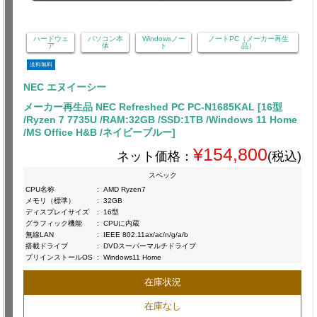
ハードウェ
パソコン本
Windowsノー
ノートPC（メーカー再生
ア
体
ト
品）
送料無料
NEC エヌイーシー
メーカー再生品 NEC Refreshed PC PC-N1685KAL [16型
/Ryzen 7 7735U /RAM:32GB /SSD:1TB /Windows 11 Home
/MS Office H&B /ネイビーブルー]
¥154,800
ネット価格：
(税込)
スペック
CPU名称
:
AMD Ryzen7
メモリ（標準）
:
32GB
ディスプレイサイズ
:
16型
グラフィック機能
:
CPUに内蔵
無線LAN
:
IEEE 802.11ax/ac/n/g/a/b
搭載ドライブ
:
DVDスーパーマルチドライブ
プリインストールOS
:
Windows11 Home
在庫状況
在庫なし