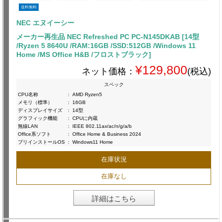
送料無料
NEC エヌイーシー
メーカー再生品 NEC Refreshed PC PC-N145DKAB [14型
/Ryzen 5 8640U /RAM:16GB /SSD:512GB /Windows 11
Home /MS Office H&B /フロストブラック]
¥129,800
ネット価格：
(税込)
スペック
CPU名称
:
AMD Ryzen5
メモリ（標準）
:
16GB
ディスプレイサイズ
:
14型
グラフィック機能
:
CPUに内蔵
無線LAN
:
IEEE 802.11ax/ac/n/g/a/b
Office系ソフト
:
Office Home & Business 2024
プリインストールOS
:
Windows11 Home
在庫状況
在庫なし
詳細はこちら