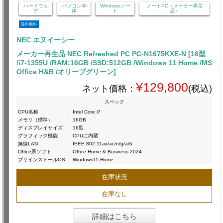
ハードウェ
パソコン本
Windowsノー
ノートPC（メーカー再生
ア
体
ト
品）
送料無料
NEC エヌイーシー
メーカー再生品 NEC Refreshed PC PC-N1675KXE-N [16型
/i7-1355U /RAM:16GB /SSD:512GB /Windows 11 Home /MS
Office H&B /オリーブグリーン]
¥129,800
ネット価格：
(税込)
スペック
CPU名称
:
Intel Core i7
メモリ（標準）
:
16GB
ディスプレイサイズ
:
16型
グラフィック機能
:
CPUに内蔵
無線LAN
:
IEEE 802.11ax/ac/n/g/a/b
Office系ソフト
:
Office Home & Business 2024
プリインストールOS
:
Windows11 Home
在庫状況
在庫なし
詳細はこちら