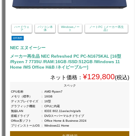
ハードウェ
パソコン本
Windowsノー
ノートPC（メーカー再生
ア
体
ト
品）
送料無料
NEC エヌイーシー
メーカー再生品 NEC Refreshed PC PC-N1675KAL [16型
/Ryzen 7 7735U /RAM:16GB /SSD:512GB /Windows 11
Home /MS Office H&B /ネイビーブルー]
¥129,800
ネット価格：
(税込)
スペック
CPU名称
:
AMD Ryzen7
メモリ（標準）
:
16GB
ディスプレイサイズ
:
16型
グラフィック機能
:
CPUに内蔵
無線LAN
:
IEEE 802.11ax/ac/n/g/a/b
搭載ドライブ
:
DVDスーパーマルチドライブ
Office系ソフト
:
Office Home & Business 2024
プリインストールOS
:
Windows11 Home