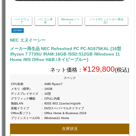
ハードウェ
パソコン本
Windowsノー
ノートPC（メーカー再生
ア
体
ト
品）
送料無料
NEC エヌイーシー
メーカー再生品 NEC Refreshed PC PC-N1675KAL [16型
/Ryzen 7 7735U /RAM:16GB /SSD:512GB /Windows 11
Home /MS Office H&B /ネイビーブルー]
¥129,800
ネット価格：
(税込)
スペック
CPU名称
:
AMD Ryzen7
メモリ（標準）
:
16GB
ディスプレイサイズ
:
16型
グラフィック機能
:
CPUに内蔵
無線LAN
:
IEEE 802.11ax/ac/n/g/a/b
搭載ドライブ
:
DVDスーパーマルチドライブ
Office系ソフト
:
Office Home & Business 2024
プリインストールOS
:
Windows11 Home
在庫状況