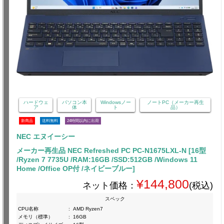
ハードウェ
パソコン本
Windowsノー
ノートPC（メーカー再生
ア
体
ト
品）
新商品
送料無料
24時間以内に出荷
NEC エヌイーシー
メーカー再生品 NEC Refreshed PC PC-N1675LXL-N [16型
/Ryzen 7 7735U /RAM:16GB /SSD:512GB /Windows 11
Home /Office OP付 /ネイビーブルー]
¥144,800
ネット価格：
(税込)
スペック
CPU名称
:
AMD Ryzen7
メモリ（標準）
:
16GB