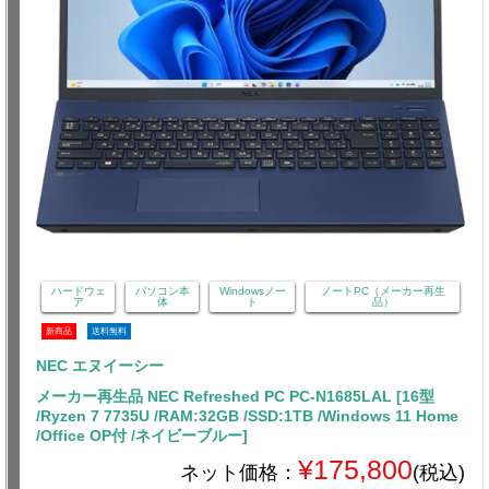
ハードウェ
パソコン本
Windowsノー
ノートPC（メーカー再生
ア
体
ト
品）
新商品
送料無料
NEC エヌイーシー
メーカー再生品 NEC Refreshed PC PC-N1685LAL [16型
/Ryzen 7 7735U /RAM:32GB /SSD:1TB /Windows 11 Home
/Office OP付 /ネイビーブルー]
¥175,800
ネット価格：
(税込)