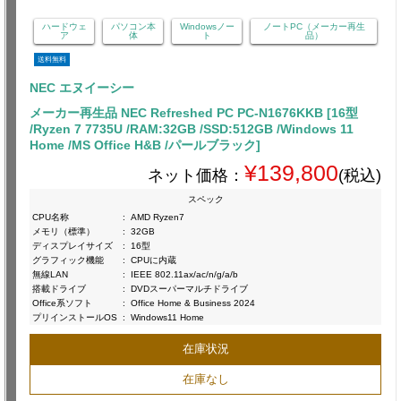
ハードウェ
パソコン本
Windowsノー
ノートPC（メーカー再生
ア
体
ト
品）
送料無料
NEC エヌイーシー
メーカー再生品 NEC Refreshed PC PC-N1676KKB [16型
/Ryzen 7 7735U /RAM:32GB /SSD:512GB /Windows 11
Home /MS Office H&B /パールブラック]
¥139,800
ネット価格：
(税込)
スペック
CPU名称
:
AMD Ryzen7
メモリ（標準）
:
32GB
ディスプレイサイズ
:
16型
グラフィック機能
:
CPUに内蔵
無線LAN
:
IEEE 802.11ax/ac/n/g/a/b
搭載ドライブ
:
DVDスーパーマルチドライブ
Office系ソフト
:
Office Home & Business 2024
プリインストールOS
:
Windows11 Home
在庫状況
在庫なし