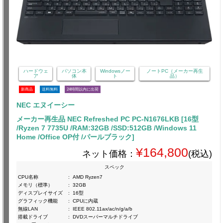
ハードウェ
パソコン本
Windowsノー
ノートPC（メーカー再生
ア
体
ト
品）
新商品
送料無料
24時間以内に出荷
NEC エヌイーシー
メーカー再生品 NEC Refreshed PC PC-N1676LKB [16型
/Ryzen 7 7735U /RAM:32GB /SSD:512GB /Windows 11
Home /Office OP付 /パールブラック]
¥164,800
ネット価格：
(税込)
スペック
CPU名称
:
AMD Ryzen7
メモリ（標準）
:
32GB
ディスプレイサイズ
:
16型
グラフィック機能
:
CPUに内蔵
無線LAN
:
IEEE 802.11ax/ac/n/g/a/b
搭載ドライブ
:
DVDスーパーマルチドライブ