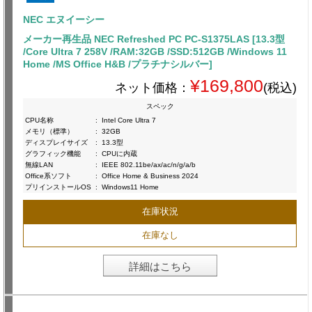
NEC エヌイーシー
メーカー再生品 NEC Refreshed PC PC-S1375LAS [13.3型
/Core Ultra 7 258V /RAM:32GB /SSD:512GB /Windows 11
Home /MS Office H&B /プラチナシルバー]
¥169,800
ネット価格：
(税込)
スペック
CPU名称
:
Intel Core Ultra 7
メモリ（標準）
:
32GB
ディスプレイサイズ
:
13.3型
グラフィック機能
:
CPUに内蔵
無線LAN
:
IEEE 802.11be/ax/ac/n/g/a/b
Office系ソフト
:
Office Home & Business 2024
プリインストールOS
:
Windows11 Home
在庫状況
在庫なし
詳細はこちら