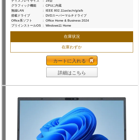
ディスプレイサイズ
:
16型
グラフィック機能
:
CPUに内蔵
無線LAN
:
IEEE 802.11ax/ac/n/g/a/b
搭載ドライブ
:
DVDスーパーマルチドライブ
Office系ソフト
:
Office Home & Business 2024
プリインストールOS
:
Windows11 Home
在庫状況
在庫わずか
カートに入れる
詳細はこちら