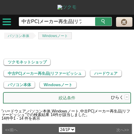
ツクモネットショップ
中古PC|メーカー再生品|リファービッシュ
ハードウェア
パソコン本体
Windowsノート
ツクモネットショップ
中古PC|メーカー再生品|リファービッシュ
ハードウェア
パソコン本体
Windowsノート
ひらく
+
絞込条件
“
ハードウェア,パソコン本体,Windowsノート,中古PC|メーカー再生品|リフ
ァービッシュ
”での検索結果
14
件が該当しました。
14
件中
1 - 14
件を表示
<<
>>
前へ
次へ