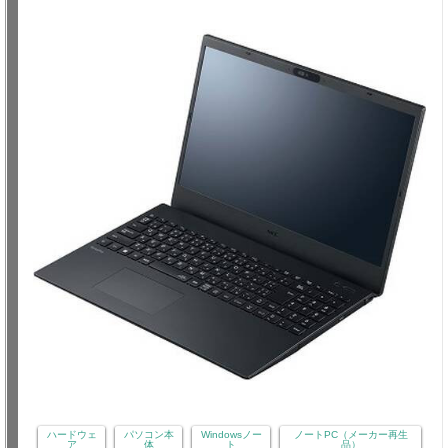
ハードウェ
パソコン本
Windowsノー
ノートPC（メーカー再生
ア
体
ト
品）