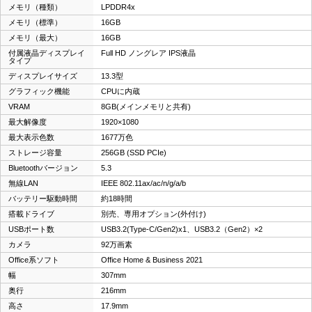
メモリ（種類）
LPDDR4x
メモリ（標準）
16GB
メモリ（最大）
16GB
付属液晶ディスプレイ
Full HD ノングレア IPS液晶
タイプ
ディスプレイサイズ
13.3型
グラフィック機能
CPUに内蔵
VRAM
8GB(メインメモリと共有)
最大解像度
1920×1080
最大表示色数
1677万色
ストレージ容量
256GB (SSD PCIe)
Bluetoothバージョン
5.3
無線LAN
IEEE 802.11ax/ac/n/g/a/b
バッテリー駆動時間
約18時間
搭載ドライブ
別売、専用オプション(外付け)
USBポート数
USB3.2(Type-C/Gen2)x1、USB3.2（Gen2）×2
カメラ
92万画素
Office系ソフト
Office Home & Business 2021
幅
307mm
奥行
216mm
高さ
17.9mm