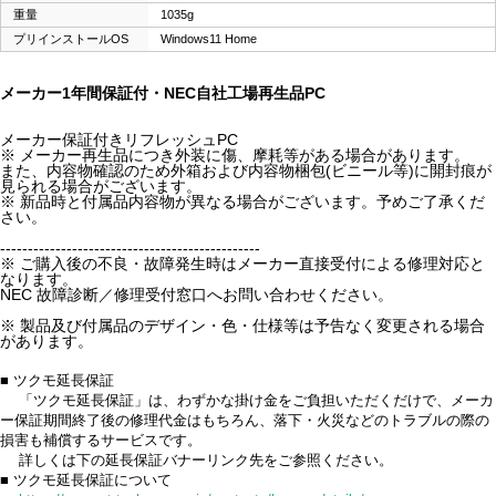
重量
1035g
プリインストールOS
Windows11 Home
メーカー1年間保証付・NEC自社工場再生品PC
メーカー保証付きリフレッシュPC
※ メーカー再生品につき外装に傷、摩耗等がある場合があります。
また、内容物確認のため外箱および内容物梱包(ビニール等)に開封痕が
見られる場合がございます。
※ 新品時と付属品内容物が異なる場合がございます。予めご了承くだ
さい。
-----------------------------------------------
※ ご購入後の不良・故障発生時はメーカー直接受付による修理対応と
なります。
NEC 故障診断／修理受付窓口へお問い合わせください。
※ 製品及び付属品のデザイン・色・仕様等は予告なく変更される場合
があります。
■ ツクモ延長保証
「ツクモ延長保証」は、わずかな掛け金をご負担いただくだけで、メーカ
ー保証期間終了後の修理代金はもちろん、落下・火災などのトラブルの際の
損害も補償するサービスです。
詳しくは下の延長保証バナーリンク先をご参照ください。
■ ツクモ延長保証について