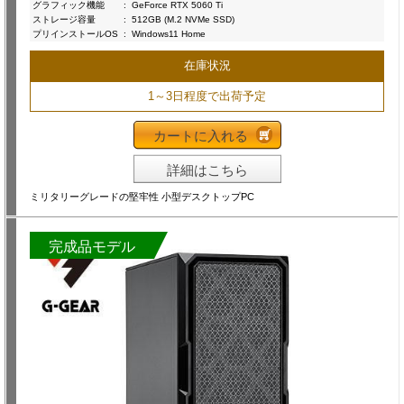
グラフィック機能
:
GeForce RTX 5060 Ti
ストレージ容量
:
512GB (M.2 NVMe SSD)
プリインストールOS
:
Windows11 Home
在庫状況
1～3日程度で出荷予定
カートに入れる
詳細はこちら
ミリタリーグレードの堅牢性 小型デスクトップPC
完成品モデル