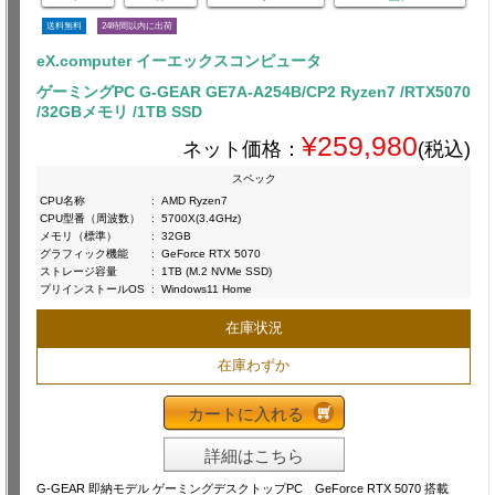
送料無料
24時間以内に出荷
eX.computer イーエックスコンピュータ
ゲーミングPC G-GEAR GE7A-A254B/CP2 Ryzen7 /RTX5070
/32GBメモリ /1TB SSD
¥259,980
ネット価格：
(税込)
スペック
CPU名称
:
AMD Ryzen7
CPU型番（周波数）
:
5700X(3.4GHz)
メモリ（標準）
:
32GB
グラフィック機能
:
GeForce RTX 5070
ストレージ容量
:
1TB (M.2 NVMe SSD)
プリインストールOS
:
Windows11 Home
在庫状況
在庫わずか
カートに入れる
詳細はこちら
G-GEAR 即納モデル ゲーミングデスクトップPC GeForce RTX 5070 搭載