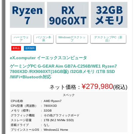
ハードウェ
パソコン本
Windowsデスクトッ
デスクトップPC（新
ア
体
プ
品）
新商品
送料無料
eX.computer イーエックスコンピュータ
ゲーミングPC G-GEAR Aim GB7A-C256B/WE1 Ryzen7
7800X3D /RX9060XT(16GB版) /32GBメモリ /1TB SSD
/WiFi+Bluetooth対応
¥279,980
ネット価格：
(税込)
スペック
CPU名称
:
AMD Ryzen7
CPU型番（周波数）
:
7800X3D
メモリ（標準）
:
32GB
グラフィック機能
:
その他グラフィックボード
ストレージ容量
:
1TB (M.2 NVMe SSD)
搭載ドライブ
:
なし
プリインストールOS
:
Windows11 Home