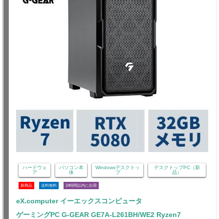
ハードウェ
パソコン本
Windowsデスクトッ
デスクトップPC（新
ア
体
プ
品）
新商品
送料無料
24時間以内に出荷
eX.computer イーエックスコンピュータ
ゲーミングPC G-GEAR GE7A-L261BH/WE2 Ryzen7