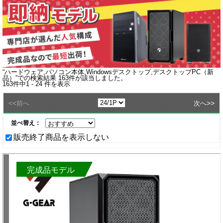
“
ハードウェア,パソコン本体,Windowsデスクトップ,デスクトップPC（新
品）
”での検索結果
163
件が該当しました。
163
件中
1 - 24
件を表示
<<
>>
前へ
次へ
並べ替え：
販売終了商品を表示しない
完成品モデル