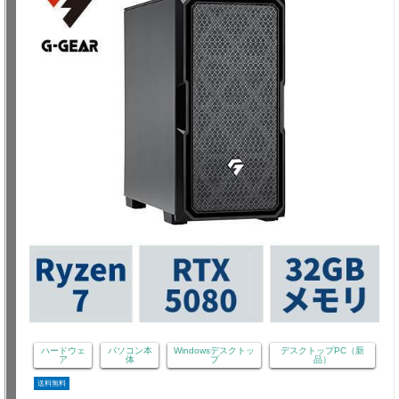
ハードウェ
パソコン本
Windowsデスクトッ
デスクトップPC（新
ア
体
プ
品）
送料無料