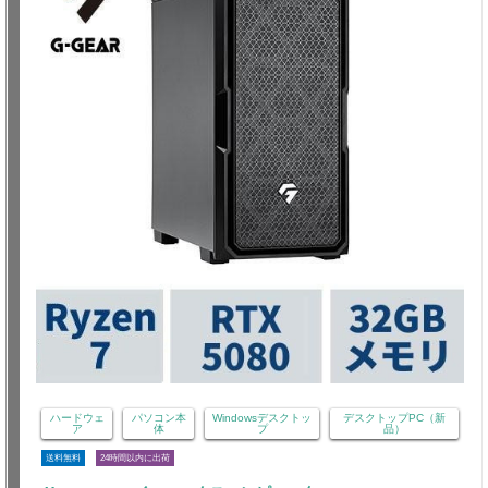
ハードウェ
パソコン本
Windowsデスクトッ
デスクトップPC（新
ア
体
プ
品）
送料無料
24時間以内に出荷