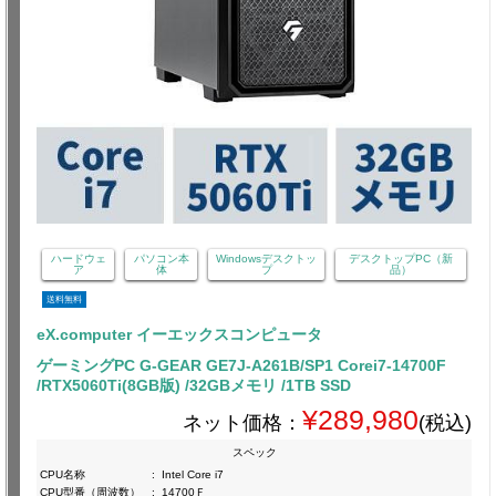
ハードウェ
パソコン本
Windowsデスクトッ
デスクトップPC（新
ア
体
プ
品）
送料無料
eX.computer イーエックスコンピュータ
ゲーミングPC G-GEAR GE7J-A261B/SP1 Corei7-14700F
/RTX5060Ti(8GB版) /32GBメモリ /1TB SSD
¥289,980
ネット価格：
(税込)
スペック
CPU名称
:
Intel Core i7
CPU型番（周波数）
:
14700Ｆ