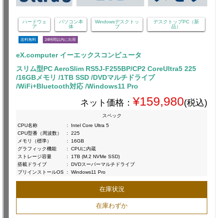
ハードウェ
パソコン本
Windowsデスクトッ
デスクトップPC（新
ア
体
プ
品）
送料無料
24時間以内に出荷
eX.computer イーエックスコンピュータ
スリム型PC AeroSlim RS5J-F255BP/CP2 CoreUltra5 225
/16GBメモリ /1TB SSD /DVDマルチドライブ
/WiFi+Bluetooth対応 /Windows11 Pro
¥159,980
ネット価格：
(税込)
スペック
CPU名称
:
Intel Core Ultra 5
CPU型番（周波数）
:
225
メモリ（標準）
:
16GB
グラフィック機能
:
CPUに内蔵
ストレージ容量
:
1TB (M.2 NVMe SSD)
搭載ドライブ
:
DVDスーパーマルチドライブ
プリインストールOS
:
Windows11 Pro
在庫状況
在庫わずか