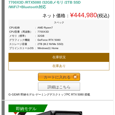
7700X3D /RTX5080 /32GBメモリ /2TB SSD
/WiFi7+Bluetooth対応
¥444,980
ネット価格：
(税込)
スペック
CPU名称
:
AMD Ryzen7
CPU型番（周波数）
:
7700X3D
メモリ（標準）
:
32GB
グラフィック機能
:
GeForce RTX 5080
ストレージ容量
:
2TB (M.2 NVMe SSD)
プリインストールOS
:
Windows11 Home
在庫状況
在庫あり
カートに入れる
詳細はこちら
G-GEAR 即納モデル ゲーミングデスクトップPC RTX 5080 搭載
即納モデル