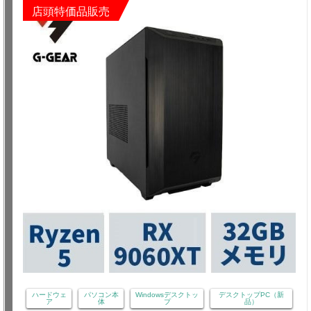
店頭特価品販売
ハードウェ
パソコン本
Windowsデスクトッ
デスクトップPC（新
ア
体
プ
品）