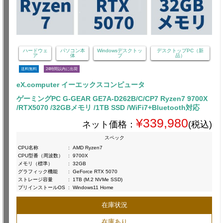
ハードウェ
パソコン本
Windowsデスクトッ
デスクトップPC（新
ア
体
プ
品）
送料無料
24時間以内に出荷
eX.computer イーエックスコンピュータ
ゲーミングPC G-GEAR GE7A-D262B/C/CP7 Ryzen7 9700X
/RTX5070 /32GBメモリ /1TB SSD /WiFi7+Bluetooth対応
¥339,980
ネット価格：
(税込)
スペック
CPU名称
:
AMD Ryzen7
CPU型番（周波数）
:
9700X
メモリ（標準）
:
32GB
グラフィック機能
:
GeForce RTX 5070
ストレージ容量
:
1TB (M.2 NVMe SSD)
プリインストールOS
:
Windows11 Home
在庫状況
在庫あり