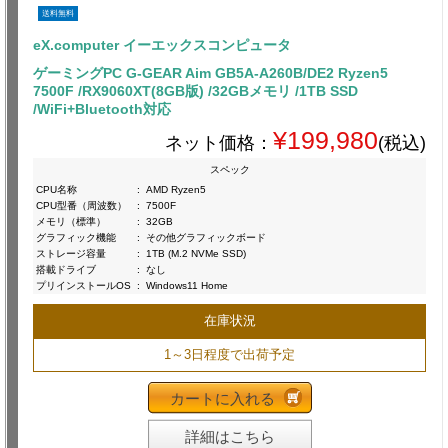
送料無料
eX.computer イーエックスコンピュータ
ゲーミングPC G-GEAR Aim GB5A-A260B/DE2 Ryzen5
7500F /RX9060XT(8GB版) /32GBメモリ /1TB SSD
/WiFi+Bluetooth対応
¥199,980
ネット価格：
(税込)
スペック
CPU名称
:
AMD Ryzen5
CPU型番（周波数）
:
7500F
メモリ（標準）
:
32GB
グラフィック機能
:
その他グラフィックボード
ストレージ容量
:
1TB (M.2 NVMe SSD)
搭載ドライブ
:
なし
プリインストールOS
:
Windows11 Home
在庫状況
1～3日程度で出荷予定
カートに入れる
詳細はこちら