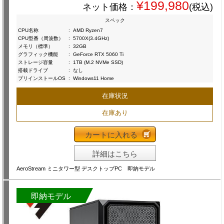
¥199,980
ネット価格：
(税込)
スペック
CPU名称
:
AMD Ryzen7
CPU型番（周波数）
:
5700X(3.4GHz)
メモリ（標準）
:
32GB
グラフィック機能
:
GeForce RTX 5060 Ti
ストレージ容量
:
1TB (M.2 NVMe SSD)
搭載ドライブ
:
なし
プリインストールOS
:
Windows11 Home
在庫状況
在庫あり
カートに入れる
詳細はこちら
AeroStream ミニタワー型 デスクトップPC 即納モデル
即納モデル