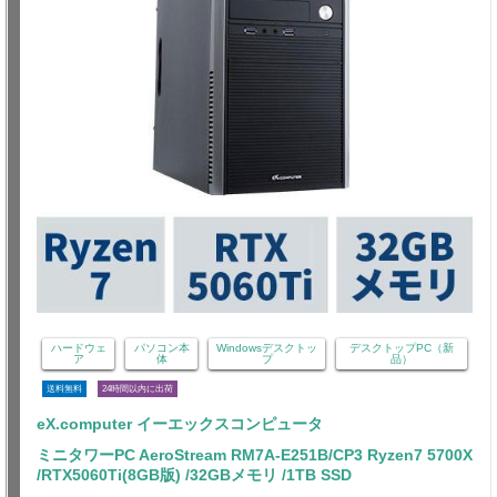
ハードウェ
パソコン本
Windowsデスクトッ
デスクトップPC（新
ア
体
プ
品）
送料無料
24時間以内に出荷
eX.computer イーエックスコンピュータ
ミニタワーPC AeroStream RM7A-E251B/CP3 Ryzen7 5700X
/RTX5060Ti(8GB版) /32GBメモリ /1TB SSD