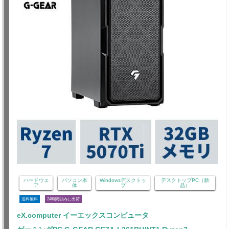
ハードウェ
パソコン本
Windowsデスクトッ
デスクトップPC（新
ア
体
プ
品）
送料無料
24時間以内に出荷
eX.computer イーエックスコンピュータ