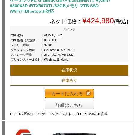
ゲーミングPC G-GEAR GE7A-L261BH/NT1 Ryzen7
9800X3D /RTX5070Ti /32GBメモリ /2TB SSD
/WiFi7+Bluetooth対応
¥424,980
ネット価格：
(税込)
スペック
CPU名称
:
AMD Ryzen7
CPU型番（周波数）
:
9800X3D
メモリ（標準）
:
32GB
グラフィック機能
:
GeForce RTX 5070 Ti
ストレージ容量
:
2TB (M.2 NVMe SSD)
プリインストールOS
:
Windows11 Home
在庫状況
在庫あり
カートに入れる
詳細はこちら
G-GEAR 即納モデル ゲーミングデスクトップPC RTX5070Ti 搭載