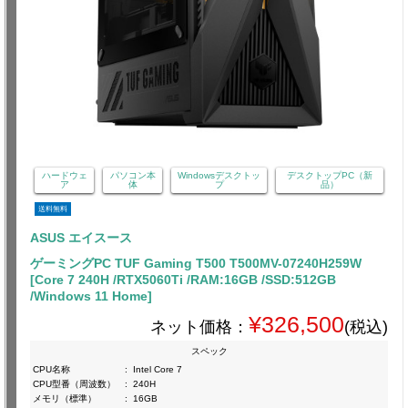
ハードウェ
パソコン本
Windowsデスクトッ
デスクトップPC（新
ア
体
プ
品）
送料無料
ASUS エイスース
ゲーミングPC TUF Gaming T500 T500MV-07240H259W
[Core 7 240H /RTX5060Ti /RAM:16GB /SSD:512GB
/Windows 11 Home]
¥326,500
ネット価格：
(税込)
スペック
CPU名称
:
Intel Core 7
CPU型番（周波数）
:
240H
メモリ（標準）
:
16GB