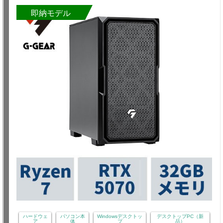
即納モデル
ハードウェ
パソコン本
Windowsデスクトッ
デスクトップPC（新
ア
体
プ
品）