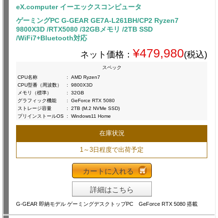
eX.computer イーエックスコンピュータ
ゲーミングPC G-GEAR GE7A-L261BH/CP2 Ryzen7
9800X3D /RTX5080 /32GBメモリ /2TB SSD
/WiFi7+Bluetooth対応
¥479,980
ネット価格：
(税込)
スペック
CPU名称
:
AMD Ryzen7
CPU型番（周波数）
:
9800X3D
メモリ（標準）
:
32GB
グラフィック機能
:
GeForce RTX 5080
ストレージ容量
:
2TB (M.2 NVMe SSD)
プリインストールOS
:
Windows11 Home
在庫状況
1～3日程度で出荷予定
カートに入れる
詳細はこちら
G-GEAR 即納モデル ゲーミングデスクトップPC GeForce RTX 5080 搭載