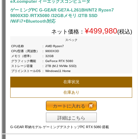
eX.computer イーエックスコンピュータ
ゲーミングPC G-GEAR GE7A-L261BH/NT2 Ryzen7
9800X3D /RTX5080 /32GBメモリ /2TB SSD
/WiFi7+Bluetooth対応
¥499,980
ネット価格：
(税込)
スペック
CPU名称
:
AMD Ryzen7
CPU型番（周波数）
:
9800X3D
メモリ（標準）
:
32GB
グラフィック機能
:
GeForce RTX 5080
ストレージ容量
:
2TB (M.2 NVMe SSD)
プリインストールOS
:
Windows11 Home
在庫状況
在庫あり
カートに入れる
詳細はこちら
G-GEAR 即納モデル ゲーミングデスクトップPC RTX 5080 搭載