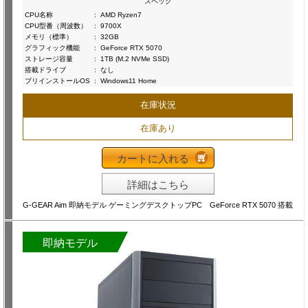
スペック
CPU名称
:
AMD Ryzen7
CPU型番（周波数）
:
9700X
メモリ（標準）
:
32GB
グラフィック機能
:
GeForce RTX 5070
ストレージ容量
:
1TB (M.2 NVMe SSD)
搭載ドライブ
:
なし
プリインストールOS
:
Windows11 Home
在庫状況
在庫あり
カートに入れる
詳細はこちら
G-GEAR Aim 即納モデル ゲーミングデスクトップPC GeForce RTX 5070 搭載
即納モデル