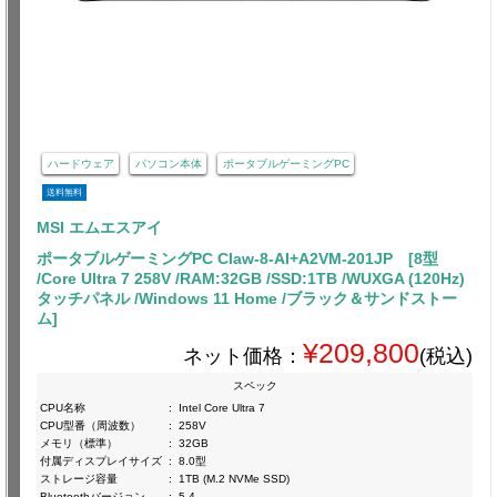
ハードウェア
パソコン本体
ポータブルゲーミングPC
送料無料
MSI エムエスアイ
ポータブルゲーミングPC Claw-8-AI+A2VM-201JP [8型
/Core Ultra 7 258V /RAM:32GB /SSD:1TB /WUXGA (120Hz)
タッチパネル /Windows 11 Home /ブラック＆サンドストー
ム]
¥209,800
ネット価格：
(税込)
スペック
CPU名称
:
Intel Core Ultra 7
CPU型番（周波数）
:
258V
メモリ（標準）
:
32GB
付属ディスプレイサイズ
:
8.0型
ストレージ容量
:
1TB (M.2 NVMe SSD)
Bluetoothバージョン
:
5.4