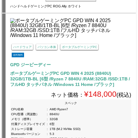
ハンドヘルドゲーミングPC ROG Ally ホワイト
ハードウェア
パソコン本体
ポータブルゲーミングPC
送料無料
GPD ジーピーディー
ポータブルゲーミングPC GPD WIN 4 2025 (8840U)
32GB/1TB-BL [6型 /Ryzen 7 8840U /RAM:32GB /SSD:1TB /
フルHD タッチパネル /Windows 11 Home /ブラック]
¥148,000
ネット価格：
(税込)
スペック
CPU名称
:
AMD Ryzen7
CPU型番（周波数）
:
8840U
メモリ（標準）
:
32GB
付属ディスプレイサイズ
:
6型
ストレージ容量
:
1TB (M.2 NVMe SSD)
Bluetoothバージョン
:
5.3