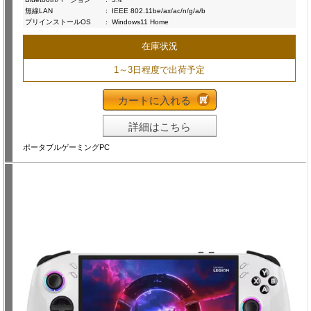
無線LAN
:
IEEE 802.11be/ax/ac/n/g/a/b
プリインストールOS
:
Windows11 Home
在庫状況
1～3日程度で出荷予定
カートに入れる
詳細はこちら
ポータブルゲーミングPC