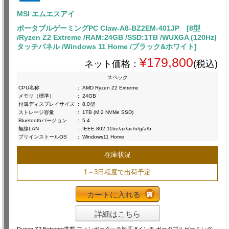
MSI エムエスアイ
ポータブルゲーミングPC Claw-A8-BZ2EM-401JP [8型
/Ryzen Z2 Extreme /RAM:24GB /SSD:1TB /WUXGA (120Hz)
タッチパネル /Windows 11 Home /ブラック&ホワイト]
¥179,800
ネット価格：
(税込)
スペック
CPU名称
:
AMD Ryzen Z2 Extreme
メモリ（標準）
:
24GB
付属ディスプレイサイズ
:
8.0型
ストレージ容量
:
1TB (M.2 NVMe SSD)
Bluetoothバージョン
:
5.4
無線LAN
:
IEEE 802.11be/ax/ac/n/g/a/b
プリインストールOS
:
Windows11 Home
在庫状況
1～3日程度で出荷予定
カートに入れる
詳細はこちら