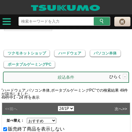
ツクモネットショップ
ハードウェア
パソコン本体
ポータブルゲーミングPC
ツクモネットショップ
ハードウェア
パソコン本体
ポータブルゲーミングPC
ひらく
+
絞込条件
“
ハードウェア,パソコン本体,ポータブルゲーミングPC
”での検索結果
49
件
が該当しました。
49
件中
1 - 24
件を表示
<<
>>
前へ
次へ
並べ替え：
販売終了商品を表示しない