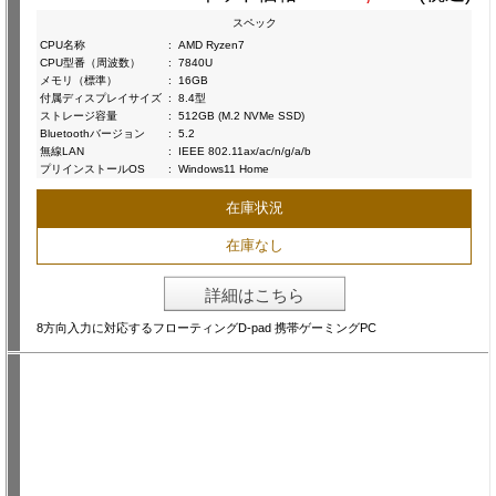
スペック
CPU名称
:
AMD Ryzen7
CPU型番（周波数）
:
7840U
メモリ（標準）
:
16GB
付属ディスプレイサイズ
:
8.4型
ストレージ容量
:
512GB (M.2 NVMe SSD)
Bluetoothバージョン
:
5.2
無線LAN
:
IEEE 802.11ax/ac/n/g/a/b
プリインストールOS
:
Windows11 Home
在庫状況
在庫なし
詳細はこちら
8方向入力に対応するフローティングD-pad 携帯ゲーミングPC