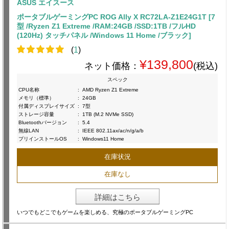
ASUS エイスース
ポータブルゲーミングPC ROG Ally X RC72LA-Z1E24G1T [7
型 /Ryzen Z1 Extreme /RAM:24GB /SSD:1TB /フルHD
(120Hz) タッチパネル /Windows 11 Home /ブラック]
(
1
)
¥139,800
ネット価格：
(税込)
スペック
CPU名称
:
AMD Ryzen Z1 Extreme
メモリ（標準）
:
24GB
付属ディスプレイサイズ
:
7型
ストレージ容量
:
1TB (M.2 NVMe SSD)
Bluetoothバージョン
:
5.4
無線LAN
:
IEEE 802.11ax/ac/n/g/a/b
プリインストールOS
:
Windows11 Home
在庫状況
在庫なし
詳細はこちら
いつでもどこでもゲームを楽しめる、究極のポータブルゲーミングPC