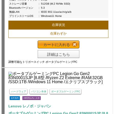
ストレージ容量
:
512GB (M.2 NVMe SSD)
Bluetoothバージョン
:
5.3
無線LAN
:
IEEE 802.11ax/ac/n/g/a/b
プリインストールOS
:
Windows11 Home
在庫状況
在庫わずか
カートに入れる
詳細はこちら
調整可能なトリガースイッチ ポータブルゲーミングPC
ハードウェア
パソコン本体
ポータブルゲーミングPC
送料無料
24時間以内に出荷
Lenovo レノボ・ジャパン
ポータブルゲーミングPC Legion Go Gen2 83N0001SJP [8.8