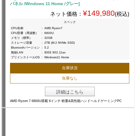
パネル /Windows 11 Home /グレー]
¥149,980
ネット価格：
(税込)
スペック
CPU名称
:
AMD Ryzen7
CPU型番（周波数）
:
6800U
メモリ（標準）
:
32GB
ストレージ容量
:
2TB (M.2 NVMe SSD)
Bluetoothバージョン
:
5.2
無線LAN
:
IEEE 802.11ax
プリインストールOS
:
Windows11 Home
在庫状況
在庫なし
詳細はこちら
AMD Ryzen 7 6800U搭載 6インチ 軽量&高性能ハンドヘルドゲーミングPC