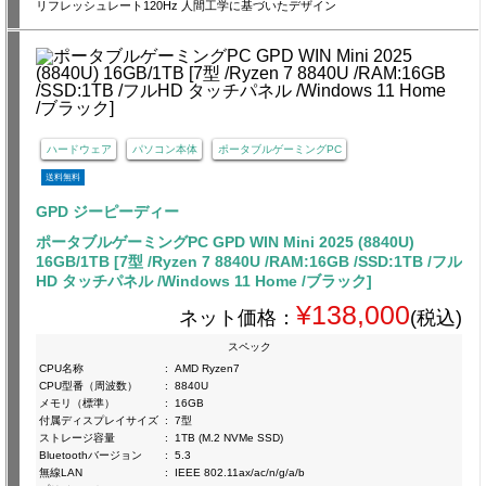
リフレッシュレート120Hz 人間工学に基づいたデザイン
ハードウェア
パソコン本体
ポータブルゲーミングPC
送料無料
GPD ジーピーディー
ポータブルゲーミングPC GPD WIN Mini 2025 (8840U)
16GB/1TB [7型 /Ryzen 7 8840U /RAM:16GB /SSD:1TB /フル
HD タッチパネル /Windows 11 Home /ブラック]
¥138,000
ネット価格：
(税込)
スペック
CPU名称
:
AMD Ryzen7
CPU型番（周波数）
:
8840U
メモリ（標準）
:
16GB
付属ディスプレイサイズ
:
7型
ストレージ容量
:
1TB (M.2 NVMe SSD)
Bluetoothバージョン
:
5.3
無線LAN
:
IEEE 802.11ax/ac/n/g/a/b