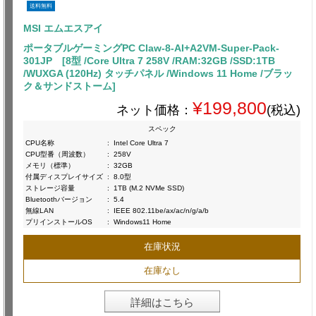
送料無料
MSI エムエスアイ
ポータブルゲーミングPC Claw-8-AI+A2VM-Super-Pack-
301JP [8型 /Core Ultra 7 258V /RAM:32GB /SSD:1TB
/WUXGA (120Hz) タッチパネル /Windows 11 Home /ブラッ
ク＆サンドストーム]
¥199,800
ネット価格：
(税込)
スペック
CPU名称
:
Intel Core Ultra 7
CPU型番（周波数）
:
258V
メモリ（標準）
:
32GB
付属ディスプレイサイズ
:
8.0型
ストレージ容量
:
1TB (M.2 NVMe SSD)
Bluetoothバージョン
:
5.4
無線LAN
:
IEEE 802.11be/ax/ac/n/g/a/b
プリインストールOS
:
Windows11 Home
在庫状況
在庫なし
詳細はこちら