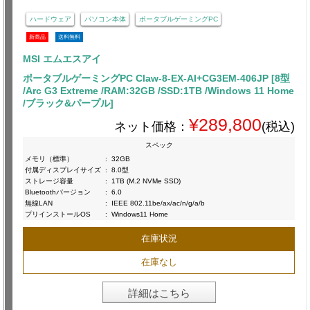
ハードウェア
パソコン本体
ポータブルゲーミングPC
新商品
送料無料
MSI エムエスアイ
ポータブルゲーミングPC Claw-8-EX-AI+CG3EM-406JP [8型
/Arc G3 Extreme /RAM:32GB /SSD:1TB /Windows 11 Home
/ブラック&パープル]
¥289,800
ネット価格：
(税込)
スペック
メモリ（標準）
:
32GB
付属ディスプレイサイズ
:
8.0型
ストレージ容量
:
1TB (M.2 NVMe SSD)
Bluetoothバージョン
:
6.0
無線LAN
:
IEEE 802.11be/ax/ac/n/g/a/b
プリインストールOS
:
Windows11 Home
在庫状況
在庫なし
詳細はこちら