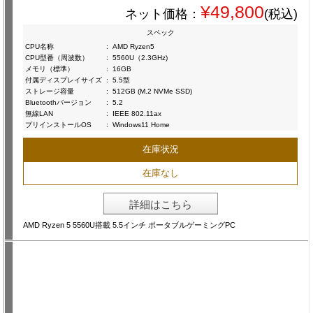
¥49,800
ネット価格：
(税込)
スペック
CPU名称
:
AMD Ryzen5
CPU型番（周波数）
:
5560U（2.3GHz)
メモリ（標準）
:
16GB
付属ディスプレイサイズ
:
5.5型
ストレージ容量
:
512GB (M.2 NVMe SSD)
Bluetoothバージョン
:
5.2
無線LAN
:
IEEE 802.11ax
プリインストールOS
:
Windows11 Home
在庫状況
在庫なし
詳細はこちら
AMD Ryzen 5 5560U搭載 5.5インチ ポータブルゲーミングPC