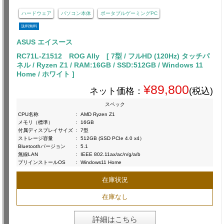
ハードウェア
パソコン本体
ポータブルゲーミングPC
送料無料
ASUS エイスース
RC71L-Z1512 ROG Ally [ 7型 / フルHD (120Hz) タッチパ
ネル / Ryzen Z1 / RAM:16GB / SSD:512GB / Windows 11
Home / ホワイト ]
¥89,800
ネット価格：
(税込)
スペック
CPU名称
:
AMD Ryzen Z1
メモリ（標準）
:
16GB
付属ディスプレイサイズ
:
7型
ストレージ容量
:
512GB (SSD PCIe 4.0 x4）
Bluetoothバージョン
:
5.1
無線LAN
:
IEEE 802.11ax/ac/n/g/a/b
プリインストールOS
:
Windows11 Home
在庫状況
在庫なし
詳細はこちら