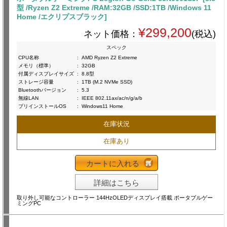
型 /Ryzen Z2 Extreme /RAM:32GB /SSD:1TB /Windows 11
Home /エクリプスブラック]
¥299,200
ネット価格：
(税込)
スペック
CPU名称
:
AMD Ryzen Z2 Extreme
メモリ（標準）
:
32GB
付属ディスプレイサイズ
:
8.8型
ストレージ容量
:
1TB (M.2 NVMe SSD)
Bluetoothバージョン
:
5.3
無線LAN
:
IEEE 802.11ax/ac/n/g/a/b
プリインストールOS
:
Windows11 Home
在庫状況
在庫あり
カートに入れる
詳細はこちら
取り外し可能なコントローラー 144HzOLEDディスプレイ搭載 ポータブルゲー
ミングPC