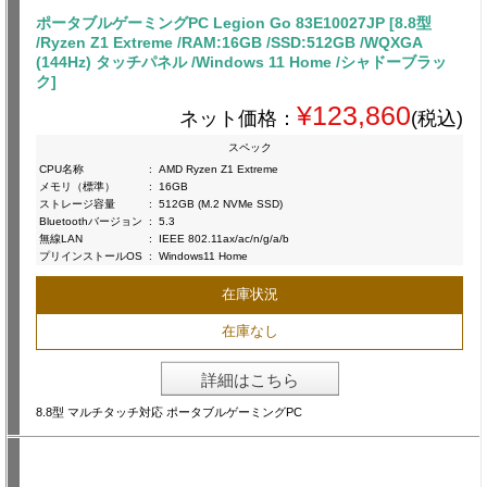
ポータブルゲーミングPC Legion Go 83E10027JP [8.8型
/Ryzen Z1 Extreme /RAM:16GB /SSD:512GB /WQXGA
(144Hz) タッチパネル /Windows 11 Home /シャドーブラッ
ク]
¥123,860
ネット価格：
(税込)
スペック
CPU名称
:
AMD Ryzen Z1 Extreme
メモリ（標準）
:
16GB
ストレージ容量
:
512GB (M.2 NVMe SSD)
Bluetoothバージョン
:
5.3
無線LAN
:
IEEE 802.11ax/ac/n/g/a/b
プリインストールOS
:
Windows11 Home
在庫状況
在庫なし
詳細はこちら
8.8型 マルチタッチ対応 ポータブルゲーミングPC