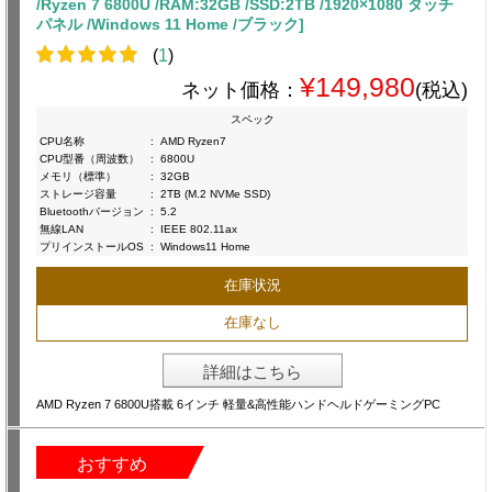
/Ryzen 7 6800U /RAM:32GB /SSD:2TB /1920×1080 タッチ
パネル /Windows 11 Home /ブラック]
(
1
)
¥149,980
ネット価格：
(税込)
スペック
CPU名称
:
AMD Ryzen7
CPU型番（周波数）
:
6800U
メモリ（標準）
:
32GB
ストレージ容量
:
2TB (M.2 NVMe SSD)
Bluetoothバージョン
:
5.2
無線LAN
:
IEEE 802.11ax
プリインストールOS
:
Windows11 Home
在庫状況
在庫なし
詳細はこちら
AMD Ryzen 7 6800U搭載 6インチ 軽量&高性能ハンドヘルドゲーミングPC
おすすめ