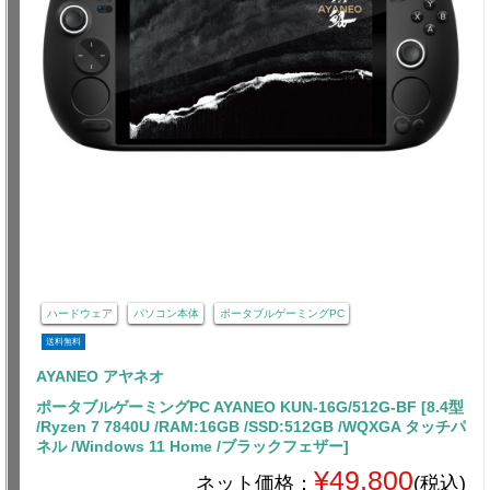
ハードウェア
パソコン本体
ポータブルゲーミングPC
送料無料
AYANEO アヤネオ
ポータブルゲーミングPC AYANEO KUN-16G/512G-BF [8.4型
/Ryzen 7 7840U /RAM:16GB /SSD:512GB /WQXGA タッチパ
ネル /Windows 11 Home /ブラックフェザー]
¥49,800
ネット価格：
(税込)