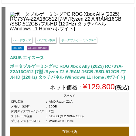
ハードウェア
パソコン本体
ポータブルゲーミングPC
送料無料
24時間以内に出荷
ASUS エイスース
ポータブルゲーミングPC ROG Xbox Ally (2025) RC73YA-
Z2A16G512 [7型 /Ryzen Z2 A /RAM:16GB /SSD:512GB /フ
ルHD (120Hz) タッチパネル /Windows 11 Home /ホワイト]
¥129,800
ネット価格：
(税込)
スペック
CPU名称
:
AMD Ryzen Z2 A
メモリ（標準）
:
16GB
付属ディスプレイサイズ
:
7型
ストレージ容量
:
512GB (M.2 NVMe SSD)
プリインストールOS
:
Windows11 Home
在庫状況