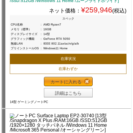
/SSD:512GB /Windows 11 Home /ムーンライトホワイト]
¥259,946
ネット価格：
(税込)
スペック
CPU名称
:
AMD Ryzen7
メモリ（標準）
:
16GB
ディスプレイサイズ
:
14型
グラフィック機能
:
GeForce RTX 5050
無線LAN
:
IEEE 802.11ax/ac/n/g/a/b
プリインストールOS
:
Windows11 Home
在庫状況
在庫わずか
カートに入れる
詳細はこちら
14型 ゲーミングノートPC