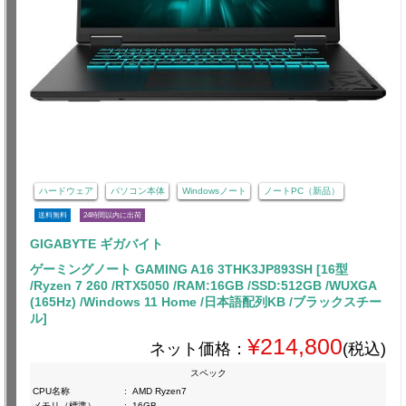
ハードウェア
パソコン本体
Windowsノート
ノートPC（新品）
送料無料
24時間以内に出荷
GIGABYTE ギガバイト
ゲーミングノート GAMING A16 3THK3JP893SH [16型
/Ryzen 7 260 /RTX5050 /RAM:16GB /SSD:512GB /WUXGA
(165Hz) /Windows 11 Home /日本語配列KB /ブラックスチー
ル]
¥214,800
ネット価格：
(税込)
スペック
CPU名称
:
AMD Ryzen7
メモリ（標準）
:
16GB