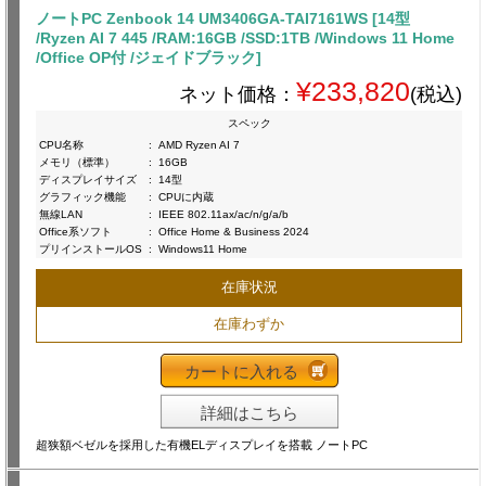
ノートPC Zenbook 14 UM3406GA-TAI7161WS [14型
/Ryzen AI 7 445 /RAM:16GB /SSD:1TB /Windows 11 Home
/Office OP付 /ジェイドブラック]
¥233,820
ネット価格：
(税込)
スペック
CPU名称
:
AMD Ryzen AI 7
メモリ（標準）
:
16GB
ディスプレイサイズ
:
14型
グラフィック機能
:
CPUに内蔵
無線LAN
:
IEEE 802.11ax/ac/n/g/a/b
Office系ソフト
:
Office Home & Business 2024
プリインストールOS
:
Windows11 Home
在庫状況
在庫わずか
カートに入れる
詳細はこちら
超狭額ベゼルを採用した有機ELディスプレイを搭載 ノートPC