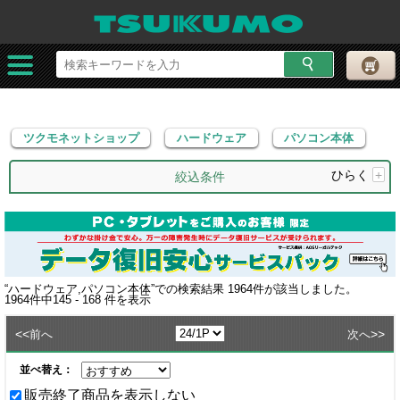
ツクモネットショップ
ハードウェア
パソコン本体
ツクモネットショップ
ハードウェア
パソコン本体
ひらく
+
絞込条件
“
ハードウェア,パソコン本体
”での検索結果
1964
件が該当しました。
1964
件中
145 - 168
件を表示
<<
>>
前へ
次へ
並べ替え：
販売終了商品を表示しない