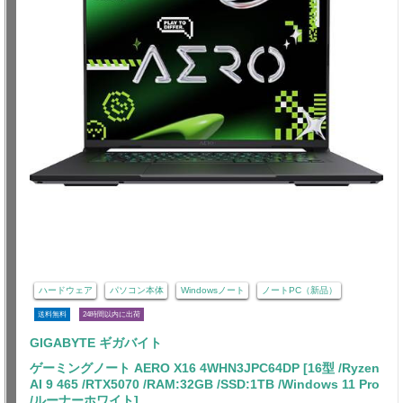
ハードウェア
パソコン本体
Windowsノート
ノートPC（新品）
送料無料
24時間以内に出荷
GIGABYTE ギガバイト
ゲーミングノート AERO X16 4WHN3JPC64DP [16型 /Ryzen
AI 9 465 /RTX5070 /RAM:32GB /SSD:1TB /Windows 11 Pro
/ルーナーホワイト]