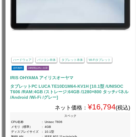
ハードウェア
パソコン本体
タブレット本体
Wi-Fiタブレット
送料無料
24時間以内に出荷
IRIS OHYAMA アイリスオーヤマ
タブレットPC LUCA TE10D1M64-KV1H [10.1型 /UNISOC
T606 /RAM:4GB /ストレージ:64GB /1280×800 タッチパネル
/Android /Wi-Fi /グレー]
¥16,794
ネット価格：
(税込)
スペック
CPU名称
:
Unisoc T606
メモリ（標準）
:
4GB
ディスプレイサイズ
:
10.1型
無線LAN
:
IEEE 802.11ac/n/g/a/b