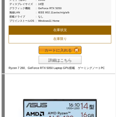
ディスプレイサイズ
:
16型
グラフィック機能
:
GeForce RTX 5050
無線LAN
:
IEEE 802.11ax/ac/n/g/a/b
搭載ドライブ
:
なし
プリインストールOS
:
Windows11 Home
在庫状況
在庫限り
カートに入れる
詳細はこちら
Ryzen 7 260、GeForce RTX 5050 Laptop GPU搭載 ゲーミングノートPC