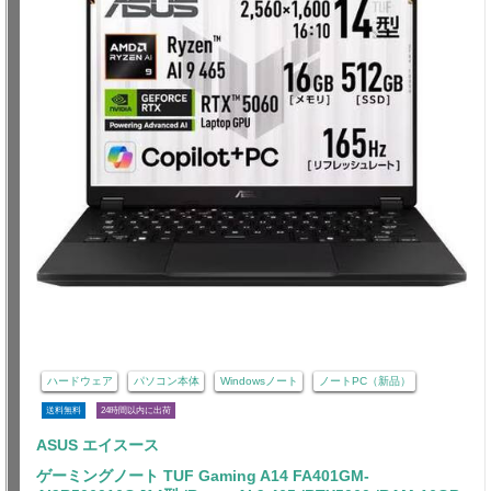
ハードウェア
パソコン本体
Windowsノート
ノートPC（新品）
送料無料
24時間以内に出荷
ASUS エイスース
ゲーミングノート TUF Gaming A14 FA401GM-