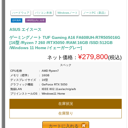
ハードウェア
パソコン本体
Windowsノート
ノートPC（新品）
送料無料
24時間以内に出荷
ASUS エイスース
ゲーミングノート TUF Gaming A16 FA608UH-R7R505016G
[16型 /Ryzen 7 260 /RTX5050 /RAM:16GB /SSD:512GB
/Windows 11 Home /イェーガーグレー]
¥279,800
ネット価格：
(税込)
スペック
CPU名称
:
AMD Ryzen7
メモリ（標準）
:
16GB
ディスプレイサイズ
:
16型
グラフィック機能
:
GeForce RTX 5050
無線LAN
:
IEEE 802.11ax/ac/n/g/a/b
プリインストールOS
:
Windows11 Home
在庫状況
在庫限り
カートに入れる