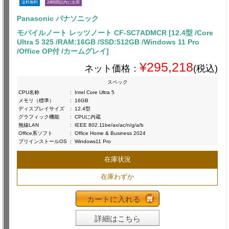
送料無料
24時間以内に出荷
Panasonic パナソニック
モバイルノート レッツノート CF-SC7ADMCR [12.4型 /Core
Ultra 5 325 /RAM:16GB /SSD:512GB /Windows 11 Pro
/Office OP付 /カームグレイ]
¥295,218
ネット価格：
(税込)
スペック
CPU名称
:
Intel Core Ultra 5
メモリ（標準）
:
16GB
ディスプレイサイズ
:
12.4型
グラフィック機能
:
CPUに内蔵
無線LAN
:
IEEE 802.11be/ax/ac/n/g/a/b
Office系ソフト
:
Office Home & Business 2024
プリインストールOS
:
Windows11 Pro
在庫状況
在庫わずか
カートに入れる
詳細はこちら