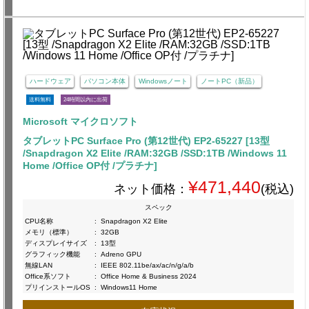
ハードウェア
パソコン本体
Windowsノート
ノートPC（新品）
送料無料
24時間以内に出荷
Microsoft マイクロソフト
タブレットPC Surface Pro (第12世代) EP2-65227 [13型
/Snapdragon X2 Elite /RAM:32GB /SSD:1TB /Windows 11
Home /Office OP付 /プラチナ]
¥471,440
ネット価格：
(税込)
スペック
CPU名称
:
Snapdragon X2 Elite
メモリ（標準）
:
32GB
ディスプレイサイズ
:
13型
グラフィック機能
:
Adreno GPU
無線LAN
:
IEEE 802.11be/ax/ac/n/g/a/b
Office系ソフト
:
Office Home & Business 2024
プリインストールOS
:
Windows11 Home