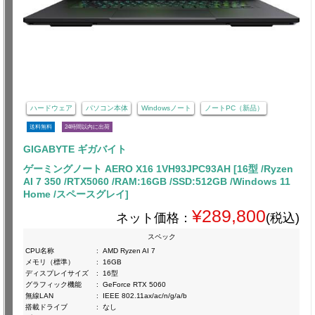
ハードウェア
パソコン本体
Windowsノート
ノートPC（新品）
送料無料
24時間以内に出荷
GIGABYTE ギガバイト
ゲーミングノート AERO X16 1VH93JPC93AH [16型 /Ryzen
AI 7 350 /RTX5060 /RAM:16GB /SSD:512GB /Windows 11
Home /スペースグレイ]
¥289,800
ネット価格：
(税込)
スペック
CPU名称
:
AMD Ryzen AI 7
メモリ（標準）
:
16GB
ディスプレイサイズ
:
16型
グラフィック機能
:
GeForce RTX 5060
無線LAN
:
IEEE 802.11ax/ac/n/g/a/b
搭載ドライブ
:
なし