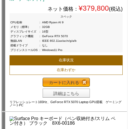
¥379,800
ネット価格：
(税込)
スペック
CPU名称
:
AMD Ryzen AI 9
メモリ（標準）
:
32GB
ディスプレイサイズ
:
16型
グラフィック機能
:
GeForce RTX 5070
無線LAN
:
IEEE 802.11ax/ac/n/g/a/b
搭載ドライブ
:
なし
プリインストールOS
:
Windows11 Pro
在庫状況
在庫わずか
カートに入れる
詳細はこちら
リフレッシュレート165Hz、GeForce RTX 5070 Laptop GPU搭載 ゲーミング
ノートPC