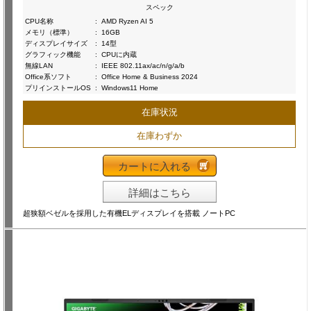
スペック
CPU名称
:
AMD Ryzen AI 5
メモリ（標準）
:
16GB
ディスプレイサイズ
:
14型
グラフィック機能
:
CPUに内蔵
無線LAN
:
IEEE 802.11ax/ac/n/g/a/b
Office系ソフト
:
Office Home & Business 2024
プリインストールOS
:
Windows11 Home
在庫状況
在庫わずか
カートに入れる
詳細はこちら
超狭額ベゼルを採用した有機ELディスプレイを搭載 ノートPC