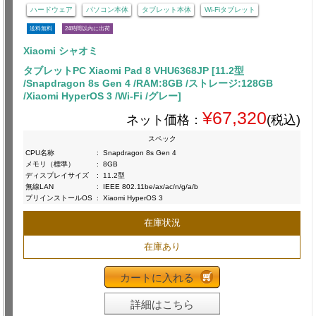
ハードウェア
パソコン本体
タブレット本体
Wi-Fiタブレット
送料無料
24時間以内に出荷
Xiaomi シャオミ
タブレットPC Xiaomi Pad 8 VHU6368JP [11.2型
/Snapdragon 8s Gen 4 /RAM:8GB /ストレージ:128GB
/Xiaomi HyperOS 3 /Wi-Fi /グレー]
¥67,320
ネット価格：
(税込)
スペック
CPU名称
:
Snapdragon 8s Gen 4
メモリ（標準）
:
8GB
ディスプレイサイズ
:
11.2型
無線LAN
:
IEEE 802.11be/ax/ac/n/g/a/b
プリインストールOS
:
Xiaomi HyperOS 3
在庫状況
在庫あり
カートに入れる
詳細はこちら