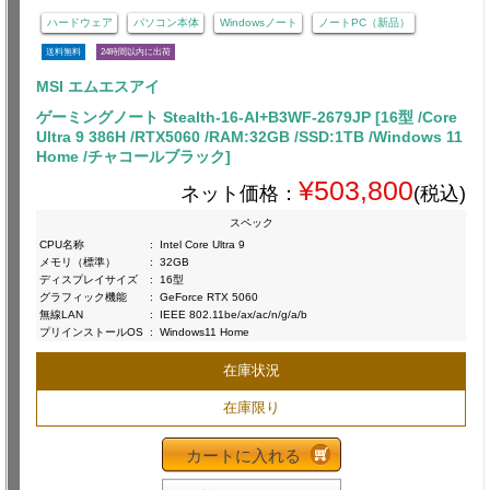
ハードウェア
パソコン本体
Windowsノート
ノートPC（新品）
送料無料
24時間以内に出荷
MSI エムエスアイ
ゲーミングノート Stealth-16-AI+B3WF-2679JP [16型 /Core
Ultra 9 386H /RTX5060 /RAM:32GB /SSD:1TB /Windows 11
Home /チャコールブラック]
¥503,800
ネット価格：
(税込)
スペック
CPU名称
:
Intel Core Ultra 9
メモリ（標準）
:
32GB
ディスプレイサイズ
:
16型
グラフィック機能
:
GeForce RTX 5060
無線LAN
:
IEEE 802.11be/ax/ac/n/g/a/b
プリインストールOS
:
Windows11 Home
在庫状況
在庫限り
カートに入れる