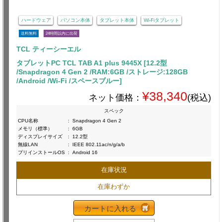
ハードウェア
パソコン本体
タブレット本体
Wi-Fiタブレット
送料無料
24時間以内に出荷
TCL ティーシーエル
タブレットPC TCL TAB A1 plus 9445X [12.2型
/Snapdragon 4 Gen 2 /RAM:6GB /ストレージ:128GB
/Android /Wi-Fi /スペースブルー]
¥38,340
ネット価格：
(税込)
スペック
CPU名称
:
Snapdragon 4 Gen 2
メモリ（標準）
:
6GB
ディスプレイサイズ
:
12.2型
無線LAN
:
IEEE 802.11ac/n/g/a/b
プリインストールOS
:
Android 16
在庫状況
在庫わずか
カートに入れる