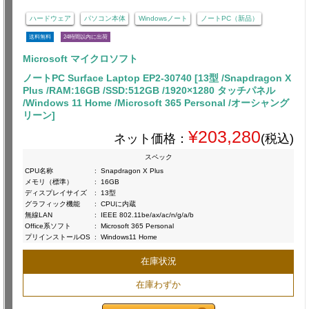
ハードウェア
パソコン本体
Windowsノート
ノートPC（新品）
送料無料
24時間以内に出荷
Microsoft マイクロソフト
ノートPC Surface Laptop EP2-30740 [13型 /Snapdragon X
Plus /RAM:16GB /SSD:512GB /1920×1280 タッチパネル
/Windows 11 Home /Microsoft 365 Personal /オーシャング
リーン]
¥203,280
ネット価格：
(税込)
スペック
CPU名称
:
Snapdragon X Plus
メモリ（標準）
:
16GB
ディスプレイサイズ
:
13型
グラフィック機能
:
CPUに内蔵
無線LAN
:
IEEE 802.11be/ax/ac/n/g/a/b
Office系ソフト
:
Microsoft 365 Personal
プリインストールOS
:
Windows11 Home
在庫状況
在庫わずか