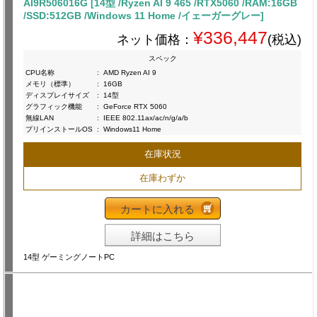
AI9R506016G [14型 /Ryzen AI 9 465 /RTX5060 /RAM:16GB
/SSD:512GB /Windows 11 Home /イェーガーグレー]
¥336,447
ネット価格：
(税込)
スペック
CPU名称
:
AMD Ryzen AI 9
メモリ（標準）
:
16GB
ディスプレイサイズ
:
14型
グラフィック機能
:
GeForce RTX 5060
無線LAN
:
IEEE 802.11ax/ac/n/g/a/b
プリインストールOS
:
Windows11 Home
在庫状況
在庫わずか
カートに入れる
詳細はこちら
14型 ゲーミングノートPC