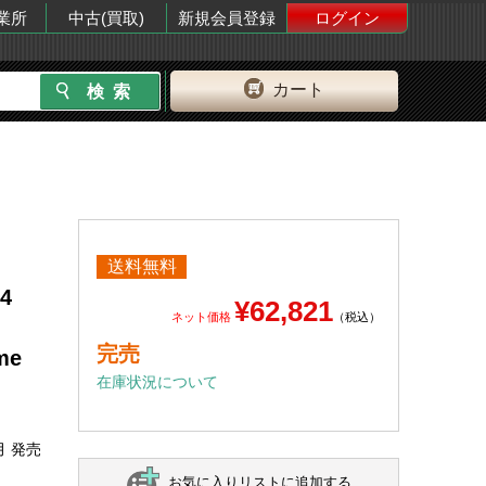
業所
中古(買取)
新規会員登録
ログイン
カート
送料無料
4
¥62,821
ネット価格
（税込）
完売
me
在庫状況について
月 発売
お気に入りリストに追加する