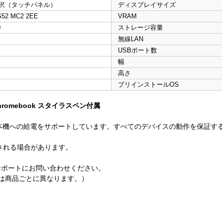
D 光沢（タッチパネル）
ディスプレイサイズ
G52 MC2 2EE
VRAM
0
ストレージ容量
無線LAN
間
USBポート数
幅
高さ
プリインストールOS
romebook スタイラスペン付属
送と映像出力、本機への給電をサポートしています。すべてのデバイスの動作を保
される場合があります。
サポートにお問い合わせください。
は商品ごとに異なります。）