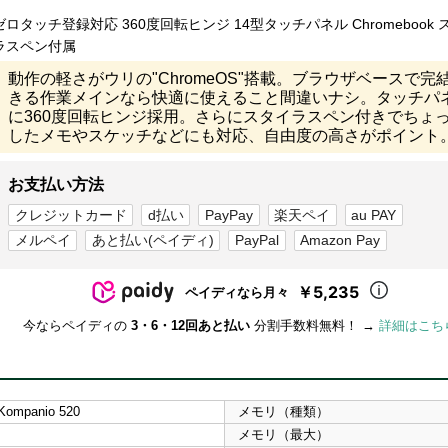
ゼロタッチ登録対応 360度回転ヒンジ 14型タッチパネル Chromebook 
ラスペン付属
動作の軽さがウリの"ChromeOS"搭載。ブラウザベースで完
きる作業メインなら快適に使えること間違いナシ。タッチパ
に360度回転ヒンジ採用。さらにスタイラスペン付きでちょ
したメモやスケッチなどにも対応、自由度の高さがポイント
お支払い方法
クレジットカード
d払い
PayPay
楽天ペイ
au PAY
メルペイ
あと払い(ペイディ)
PayPal
Amazon Pay
￥5,235
ペイディなら月々
今ならペイディの
3・6・12回あと払い
分割手数料無料！ →
詳細はこち
Kompanio 520
メモリ（種類）
メモリ（最大）