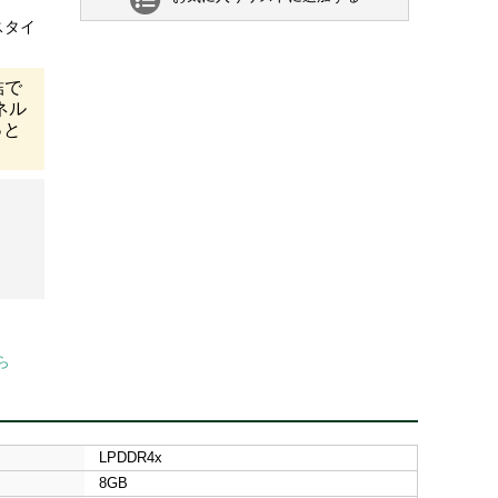
スタイ
結で
ネル
っと
。
ら
LPDDR4x
8GB