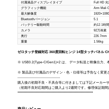
付属液晶ディスプレイタイプ
Full H
グラフィック機能
Arm Mali 
最大解像度
1920×108
Bluetoothバージョン
5.1
バッテリー駆動時間
約12.1時
カメラ
92万画素
奥行
226.7mm
重量
1.56kg
ゼロタッチ登録対応 360度回転ヒンジ 14型タッチパネル Ch
※ USB3.2(Type-C/Gen1)×2 は、 データ転
※ 製品及び付属品のデザイン・色・仕様等は予告なく変更
-----------------------------------
購入後の初期不良・不具合等に付きましては下記メーカー
（初期不良対応期間はご購入より2週間です。修理保証期間
**************************************************************
商品レビュー