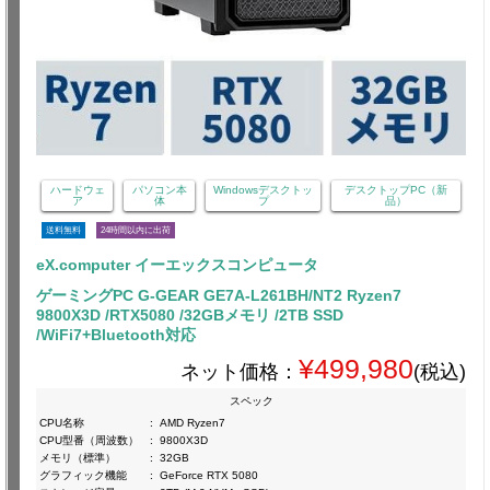
ハードウェ
パソコン本
Windowsデスクトッ
デスクトップPC（新
ア
体
プ
品）
送料無料
24時間以内に出荷
eX.computer イーエックスコンピュータ
ゲーミングPC G-GEAR GE7A-L261BH/NT2 Ryzen7
9800X3D /RTX5080 /32GBメモリ /2TB SSD
/WiFi7+Bluetooth対応
¥499,980
ネット価格：
(税込)
スペック
CPU名称
:
AMD Ryzen7
CPU型番（周波数）
:
9800X3D
メモリ（標準）
:
32GB
グラフィック機能
:
GeForce RTX 5080