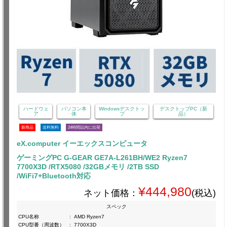
ハードウェ
パソコン本
Windowsデスクトッ
デスクトップPC（新
ア
体
プ
品）
新商品
送料無料
24時間以内に出荷
eX.computer イーエックスコンピュータ
ゲーミングPC G-GEAR GE7A-L261BH/WE2 Ryzen7
7700X3D /RTX5080 /32GBメモリ /2TB SSD
/WiFi7+Bluetooth対応
¥444,980
ネット価格：
(税込)
スペック
CPU名称
:
AMD Ryzen7
CPU型番（周波数）
:
7700X3D