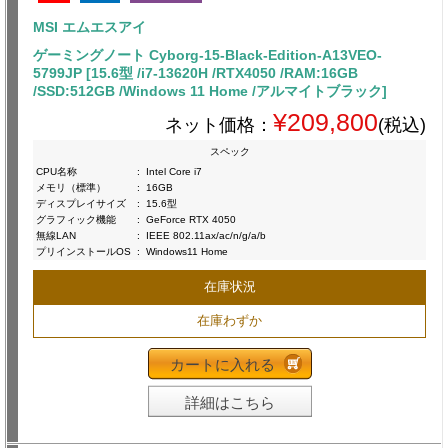
MSI エムエスアイ
ゲーミングノート Cyborg-15-Black-Edition-A13VEO-
5799JP [15.6型 /i7-13620H /RTX4050 /RAM:16GB
/SSD:512GB /Windows 11 Home /アルマイトブラック]
¥209,800
ネット価格：
(税込)
スペック
CPU名称
:
Intel Core i7
メモリ（標準）
:
16GB
ディスプレイサイズ
:
15.6型
グラフィック機能
:
GeForce RTX 4050
無線LAN
:
IEEE 802.11ax/ac/n/g/a/b
プリインストールOS
:
Windows11 Home
在庫状況
在庫わずか
カートに入れる
詳細はこちら