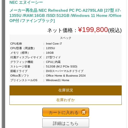
NEC エヌイーシー
メーカー再生品 NEC Refreshed PC PC-A2795LAB [27型 /i7-
1355U /RAM:16GB /SSD:512GB /Windows 11 Home /Office
OP付 /ファインブラック]
¥199,800
ネット価格：
(税込)
スペック
CPU名称
:
Intel Core i7
CPU型番（周波数）
:
1355U
メモリ（標準）
:
16GB
付属ディスプレイサイズ
:
27型ワイド
グラフィック機能
:
CPUに内蔵
ストレージ容量
:
512GB (M.2 PCIe SSD)
搭載ドライブ
:
DVDスーパーマルチドライブ
Office系ソフト
:
Office Home & Business 2024
プリインストールOS
:
Windows11 Home
在庫状況
在庫わずか
カートに入れる
詳細はこちら