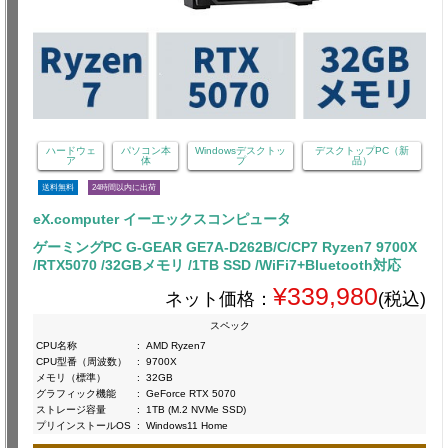
ハードウェ
パソコン本
Windowsデスクトッ
デスクトップPC（新
ア
体
プ
品）
送料無料
24時間以内に出荷
eX.computer イーエックスコンピュータ
ゲーミングPC G-GEAR GE7A-D262B/C/CP7 Ryzen7 9700X
/RTX5070 /32GBメモリ /1TB SSD /WiFi7+Bluetooth対応
¥339,980
ネット価格：
(税込)
スペック
CPU名称
:
AMD Ryzen7
CPU型番（周波数）
:
9700X
メモリ（標準）
:
32GB
グラフィック機能
:
GeForce RTX 5070
ストレージ容量
:
1TB (M.2 NVMe SSD)
プリインストールOS
:
Windows11 Home