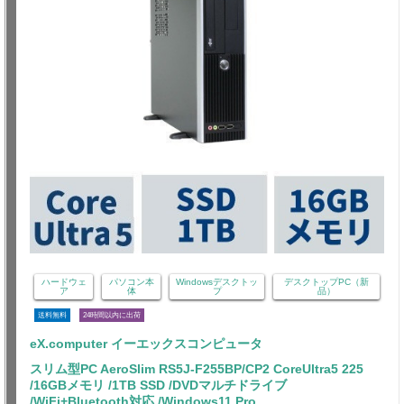
ハードウェ
パソコン本
Windowsデスクトッ
デスクトップPC（新
ア
体
プ
品）
送料無料
24時間以内に出荷
eX.computer イーエックスコンピュータ
スリム型PC AeroSlim RS5J-F255BP/CP2 CoreUltra5 225
/16GBメモリ /1TB SSD /DVDマルチドライブ
/WiFi+Bluetooth対応 /Windows11 Pro