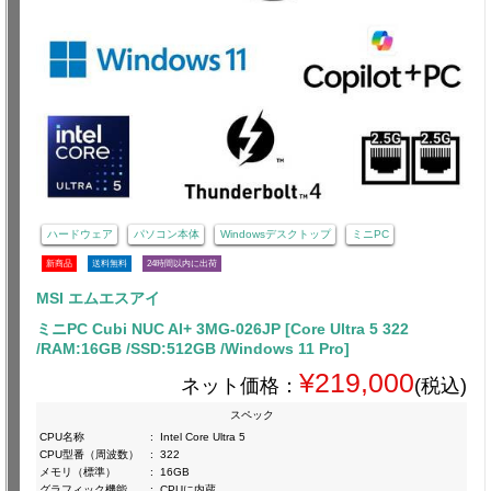
ハードウェア
パソコン本体
Windowsデスクトップ
ミニPC
新商品
送料無料
24時間以内に出荷
MSI エムエスアイ
ミニPC Cubi NUC AI+ 3MG-026JP [Core Ultra 5 322
/RAM:16GB /SSD:512GB /Windows 11 Pro]
¥219,000
ネット価格：
(税込)
スペック
CPU名称
:
Intel Core Ultra 5
CPU型番（周波数）
:
322
メモリ（標準）
:
16GB
グラフィック機能
:
CPUに内蔵