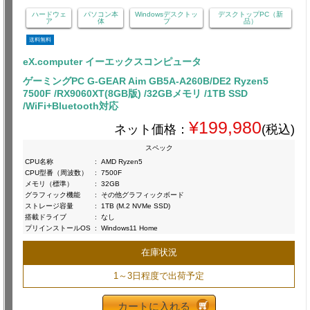
ハードウェ
パソコン本
Windowsデスクトッ
デスクトップPC（新
ア
体
プ
品）
送料無料
eX.computer イーエックスコンピュータ
ゲーミングPC G-GEAR Aim GB5A-A260B/DE2 Ryzen5
7500F /RX9060XT(8GB版) /32GBメモリ /1TB SSD
/WiFi+Bluetooth対応
¥199,980
ネット価格：
(税込)
スペック
CPU名称
:
AMD Ryzen5
CPU型番（周波数）
:
7500F
メモリ（標準）
:
32GB
グラフィック機能
:
その他グラフィックボード
ストレージ容量
:
1TB (M.2 NVMe SSD)
搭載ドライブ
:
なし
プリインストールOS
:
Windows11 Home
在庫状況
1～3日程度で出荷予定
カートに入れる