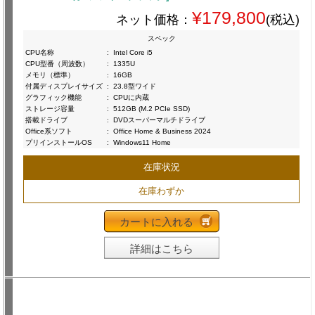
¥179,800
ネット価格：
(税込)
スペック
CPU名称
:
Intel Core i5
CPU型番（周波数）
:
1335U
メモリ（標準）
:
16GB
付属ディスプレイサイズ
:
23.8型ワイド
グラフィック機能
:
CPUに内蔵
ストレージ容量
:
512GB (M.2 PCIe SSD)
搭載ドライブ
:
DVDスーパーマルチドライブ
Office系ソフト
:
Office Home & Business 2024
プリインストールOS
:
Windows11 Home
在庫状況
在庫わずか
カートに入れる
詳細はこちら