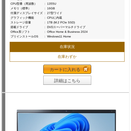
CPU型番（周波数）
:
1355U
メモリ（標準）
:
16GB
付属ディスプレイサイズ
:
27型ワイド
グラフィック機能
:
CPUに内蔵
ストレージ容量
:
1TB (M.2 PCIe SSD)
搭載ドライブ
:
DVDスーパーマルチドライブ
Office系ソフト
:
Office Home & Business 2024
プリインストールOS
:
Windows11 Home
在庫状況
在庫わずか
カートに入れる
詳細はこちら