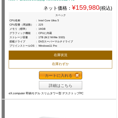
¥159,980
ネット価格：
(税込)
スペック
CPU名称
:
Intel Core Ultra 5
CPU型番（周波数）
:
225
メモリ（標準）
:
16GB
グラフィック機能
:
CPUに内蔵
ストレージ容量
:
1TB (M.2 NVMe SSD)
搭載ドライブ
:
DVDスーパーマルチドライブ
プリインストールOS
:
Windows11 Pro
在庫状況
在庫わずか
カートに入れる
詳細はこちら
eX.computer 即納モデル スリムタワー型 デスクトップPC