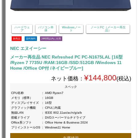
ハードウェ
パソコン本
Windowsノー
ノートPC（メーカー再生
ア
体
ト
品）
新商品
送料無料
24時間以内に出荷
NEC エヌイーシー
メーカー再生品 NEC Refreshed PC PC-N1675LAL [16型
/Ryzen 7 7735U /RAM:16GB /SSD:512GB /Windows 11
Home /Office OP付 /ネイビーブルー]
¥144,800
ネット価格：
(税込)
スペック
CPU名称
:
AMD Ryzen7
メモリ（標準）
:
16GB
ディスプレイサイズ
:
16型
グラフィック機能
:
CPUに内蔵
無線LAN
:
IEEE 802.11ax/ac/n/g/a/b
搭載ドライブ
:
DVDスーパーマルチドライブ
Office系ソフト
:
Office Home & Business 2024
プリインストールOS
:
Windows11 Home