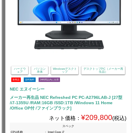
ハードウ
パソコン
Windowsデスクト
デスクトップPC（メーカー再
ェア
本体
ップ
生品）
新商品
送料無料
24時間以内に出荷
NEC エヌイーシー
メーカー再生品 NEC Refreshed PC PC-A2796LAB-J [27型
/i7-1355U /RAM:16GB /SSD:1TB /Windows 11 Home
/Office OP付 /ファインブラック]
¥209,800
ネット価格：
(税込)
スペック
CPU名称
:
Intel Core i7