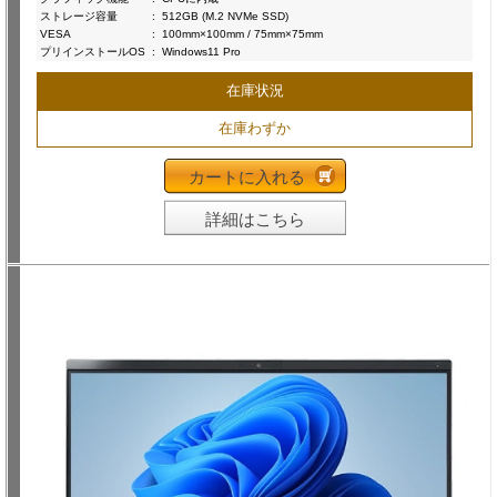
ストレージ容量
:
512GB (M.2 NVMe SSD)
VESA
:
100mm×100mm / 75mm×75mm
プリインストールOS
:
Windows11 Pro
在庫状況
在庫わずか
カートに入れる
詳細はこちら