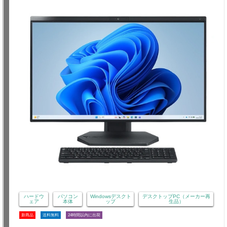
ハードウ
パソコン
Windowsデスクト
デスクトップPC（メーカー再
ェア
本体
ップ
生品）
新商品
送料無料
24時間以内に出荷