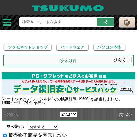
ツクモネットショップ
ハードウェア
パソコン本体
ツクモネットショップ
ハードウェア
パソコン本体
ひらく
+
絞込条件
“
ハードウェア,パソコン本体
”での検索結果
1960
件が該当しました。
1960
件中
1 - 24
件を表示
<<
>>
前へ
次へ
並べ替え：
販売終了商品を表示しない