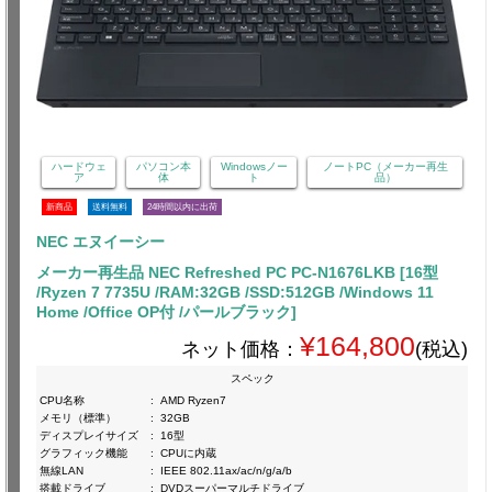
ハードウェ
パソコン本
Windowsノー
ノートPC（メーカー再生
ア
体
ト
品）
新商品
送料無料
24時間以内に出荷
NEC エヌイーシー
メーカー再生品 NEC Refreshed PC PC-N1676LKB [16型
/Ryzen 7 7735U /RAM:32GB /SSD:512GB /Windows 11
Home /Office OP付 /パールブラック]
¥164,800
ネット価格：
(税込)
スペック
CPU名称
:
AMD Ryzen7
メモリ（標準）
:
32GB
ディスプレイサイズ
:
16型
グラフィック機能
:
CPUに内蔵
無線LAN
:
IEEE 802.11ax/ac/n/g/a/b
搭載ドライブ
:
DVDスーパーマルチドライブ