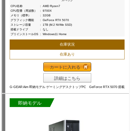
スペック
CPU名称
:
AMD Ryzen7
CPU型番（周波数）
:
9700X
メモリ（標準）
:
32GB
グラフィック機能
:
GeForce RTX 5070
ストレージ容量
:
1TB (M.2 NVMe SSD)
搭載ドライブ
:
なし
プリインストールOS
:
Windows11 Home
在庫状況
在庫あり
カートに入れる
詳細はこちら
G-GEAR Aim 即納モデル ゲーミングデスクトップPC GeForce RTX 5070 搭載
即納モデル