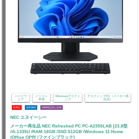
ハードウ
パソコン
Windowsデスクト
デスクトップPC（メーカー再
ェア
本体
ップ
生品）
新商品
送料無料
24時間以内に出荷
NEC エヌイーシー
メーカー再生品 NEC Refreshed PC PC-A2355LAB [23.8型
/i5-1335U /RAM:16GB /SSD:512GB /Windows 11 Home
/Office OP付 /ファインブラック]