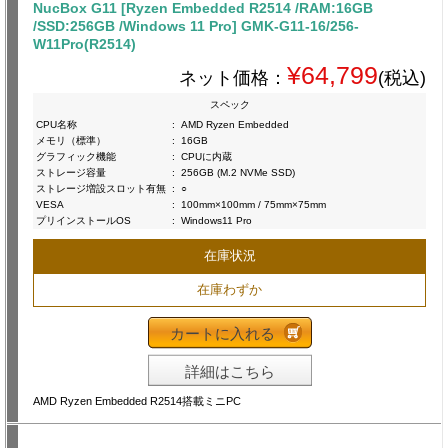
NucBox G11 [Ryzen Embedded R2514 /RAM:16GB
/SSD:256GB /Windows 11 Pro] GMK-G11-16/256-
W11Pro(R2514)
¥64,799
ネット価格：
(税込)
スペック
CPU名称
:
AMD Ryzen Embedded
メモリ（標準）
:
16GB
グラフィック機能
:
CPUに内蔵
ストレージ容量
:
256GB (M.2 NVMe SSD)
ストレージ増設スロット有無
:
○
VESA
:
100mm×100mm / 75mm×75mm
プリインストールOS
:
Windows11 Pro
在庫状況
在庫わずか
カートに入れる
詳細はこちら
AMD Ryzen Embedded R2514搭載ミニPC