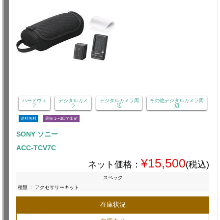
ハードウェ
デジタルカメ
デジタルカメラ周
その他デジタルカメラ周
ア
ラ
辺
辺
送料無料
最短 1〜3日で出荷
SONY ソニー
ACC-TCV7C
¥15,500
ネット価格：
(税込)
スペック
種類
:
アクセサリーキット
在庫状況