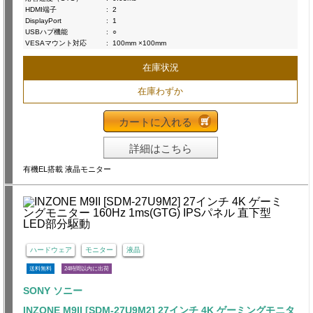
HDMI端子
:
2
DisplayPort
:
1
USBハブ機能
:
○
VESAマウント対応
:
100mm ×100mm
在庫状況
在庫わずか
カートに入れる
詳細はこちら
有機EL搭載 液晶モニター
ハードウェア
モニター
液晶
送料無料
24時間以内に出荷
SONY ソニー
INZONE M9II [SDM-27U9M2] 27インチ 4K ゲーミングモニタ