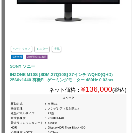
ハードウェア
モニター
液晶
送料無料
24時間以内に出荷
SONY ソニー
INZONE M10S [SDM-27Q10S] 27インチ WQHD(QHD)
2560x1440 有機EL ゲーミングモニター 480Hz 0.03ms
¥136,000
ネット価格：
(税込)
スペック
駆動方式
:
有機EL
表面処理
:
ノングレア（反射防止）
液晶パネルサイズ
:
27型
最大解像度
:
2560×1440
最大リフレッシュレート
:
480Hz
HDR
:
DisplayHDR True Black 400
応答速度（GTG）
:
0.03ms