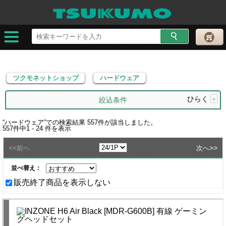
ツクモネットショップ
ハードウェア
ツクモネットショップ
ハードウェア
ひらく
+
絞込条件
“
ハードウェア
”での検索結果
557
件が該当しました。
557
件中
1 - 24
件を表示
<<
>>
前へ
次へ
並べ替え：
販売終了商品を表示しない