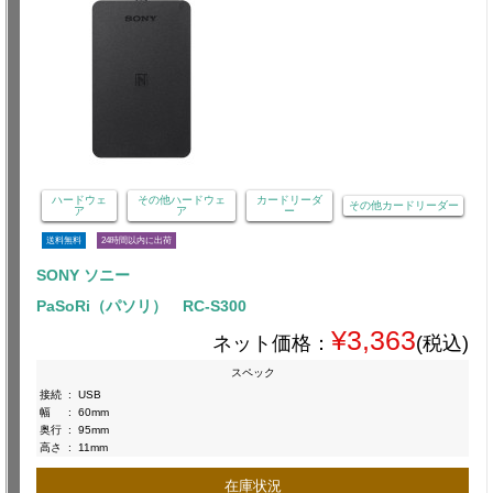
ハードウェ
その他ハードウェ
カードリーダ
その他カードリーダー
ア
ア
ー
送料無料
24時間以内に出荷
SONY ソニー
PaSoRi（パソリ） RC-S300
¥3,363
ネット価格：
(税込)
スペック
接続
:
USB
幅
:
60mm
奥行
:
95mm
高さ
:
11mm
在庫状況