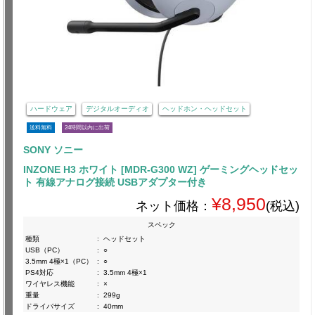
ハードウェア
デジタルオーディオ
ヘッドホン・ヘッドセット
送料無料
24時間以内に出荷
SONY ソニー
INZONE H3 ホワイト [MDR-G300 WZ] ゲーミングヘッドセッ
ト 有線アナログ接続 USBアダプター付き
¥8,950
ネット価格：
(税込)
スペック
種類
:
ヘッドセット
USB（PC）
:
○
3.5mm 4極×1（PC）
:
○
PS4対応
:
3.5mm 4極×1
ワイヤレス機能
:
×
重量
:
299g
ドライバサイズ
:
40mm