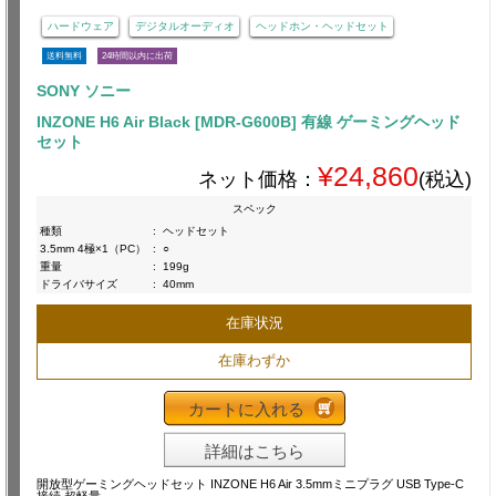
ハードウェア
デジタルオーディオ
ヘッドホン・ヘッドセット
送料無料
24時間以内に出荷
SONY ソニー
INZONE H6 Air Black [MDR-G600B] 有線 ゲーミングヘッド
セット
¥24,860
ネット価格：
(税込)
スペック
種類
:
ヘッドセット
3.5mm 4極×1（PC）
:
○
重量
:
199g
ドライバサイズ
:
40mm
在庫状況
在庫わずか
カートに入れる
詳細はこちら
開放型ゲーミングヘッドセット INZONE H6 Air 3.5mmミニプラグ USB Type-C