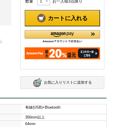
数量
お一人様
3
点限り
カートに入れる
ら
お気に入りリストに追加する
有線(USB)+Bluetooth
350mm以上
64mm