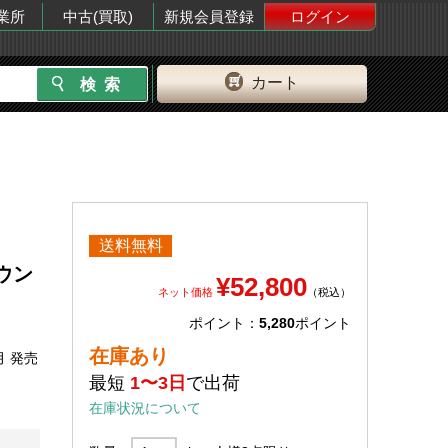
業所
中古(買取)
新規会員登録
ログイン
カート
送料無料
ウン
¥52,800
ネット価格
（税込）
ポイント：
5,280
ポイント
在庫あり
月 発売
最短
1〜3日
で出荷
在庫状況について