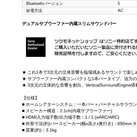
Bluetoothバージョン
5
給電方法
AC
デュアルサブウーファー内蔵スリムサウンドバー
★ これ1本で3次元の立体音響を臨場感あるサウンドで楽しめ
★ サブウーファー内蔵コンパクトな1本バータイプ、迫力
★ 3次元の立体的な音響を創出、VerticalSurroundEngine搭
【仕様】
■ ホームシアターシステム：一本バー＋バーチャルサラウ
■ スピーカー構造：2.1ch(内蔵サブウーファー)
■ HDMI入力端子数/出力端子数：1 / 1 (eARC/ARC)
■ 外形寸法(約)バースピーカー(幅x高さx奥行き)：890mm X 6
■ 質量(約)：3.1kg