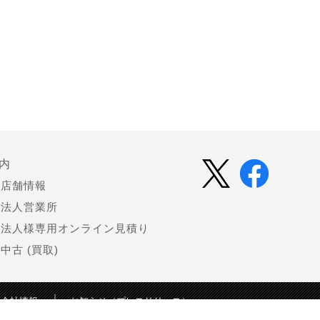
内
店舗情報
法人営業所
法人様専用オンライン見積り
中古 (買取)
会社情報
お知らせ（プレスリリース）