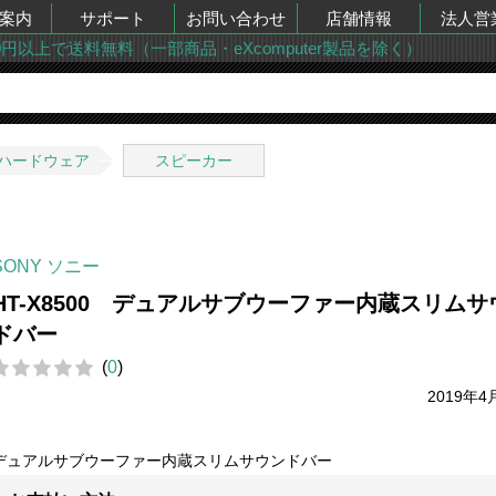
案内
サポート
お問い合わせ
店舗情報
法人営
00円以上で送料無料（一部商品・eXcomputer製品を除く）
ハードウェア
スピーカー
SONY ソニー
HT-X8500 デュアルサブウーファー内蔵スリムサ
ドバー
(
0
)
2019年4
デュアルサブウーファー内蔵スリムサウンドバー