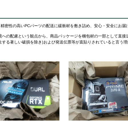
精密性の高いPCパーツの配送に緩衝材を敷き詰め、安心・安全にお届
境への配慮という観点から、商品パッケージを梱包材の一部として直接
生する著しい破損を除き)および発送伝票等が直貼りされていると言う