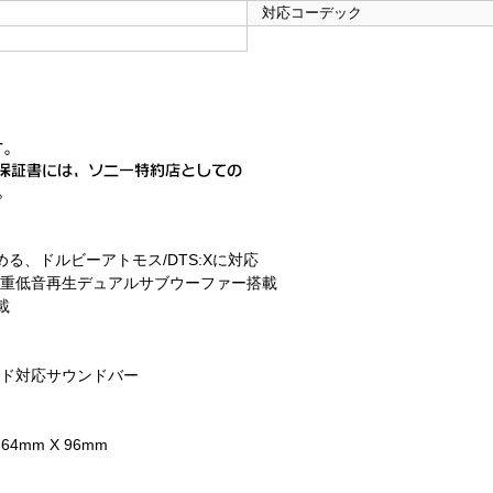
対応コーデック
る、ドルビーアトモス/DTS:Xに対応
の重低音再生デュアルサブウーファー搭載
載
ンド対応サウンドバー
4mm X 96mm