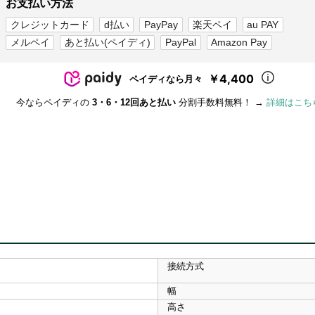
お支払い方法
クレジットカード
d払い
PayPay
楽天ペイ
au PAY
メルペイ
あと払い(ペイディ)
PayPal
Amazon Pay
￥4,400
ペイディなら月々
今ならペイディの
3・6・12回あと払い
分割手数料無料！ →
詳細はこち
接続方式
幅
高さ