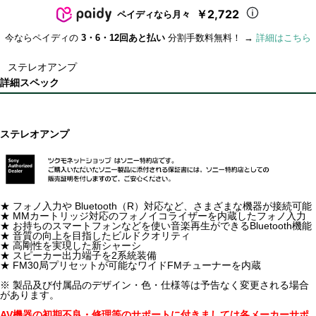
￥2,722
ペイディなら月々
今ならペイディの
3・6・12回あと払い
分割手数料無料！ →
詳細はこちら
ステレオアンプ
詳細スペック
ステレオアンプ
★ フォノ入力や Bluetooth（R）対応など、さまざまな機器が接続可能
★ MMカートリッジ対応のフォノイコライザーを内蔵したフォノ入力
★ お持ちのスマートフォンなどを使い音楽再生ができるBluetooth機能
★ 音質の向上を目指したビルドクオリティ
★ 高剛性を実現した新シャーシ
★ スピーカー出力端子を2系統装備
★ FM30局プリセットが可能なワイドFMチューナーを内蔵
※ 製品及び付属品のデザイン・色・仕様等は予告なく変更される場合
があります。
AV機器の初期不良・修理等のサポートに付きましては各メーカーサポ