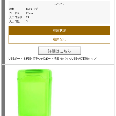
スペック
種類
:
OAタップ
コード長
:
25cm
入力口形状
:
2P
入力口数
:
3
在庫状況
在庫なし
詳細はこちら
USBポート & PD対応Type-Cポート搭載 モバイルUSB-AC電源タップ