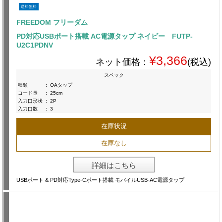
送料無料
FREEDOM フリーダム
PD対応USBポート搭載 AC電源タップ ネイビー FUTP-
U2C1PDNV
¥3,366
ネット価格：
(税込)
スペック
種類
:
OAタップ
コード長
:
25cm
入力口形状
:
2P
入力口数
:
3
在庫状況
在庫なし
詳細はこちら
USBポート & PD対応Type-Cポート搭載 モバイルUSB-AC電源タップ