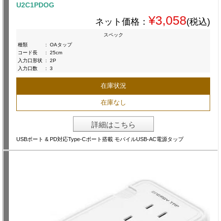
U2C1PDOG
¥3,058
ネット価格：
(税込)
スペック
種類
:
OAタップ
コード長
:
25cm
入力口形状
:
2P
入力口数
:
3
在庫状況
在庫なし
詳細はこちら
USBポート & PD対応Type-Cポート搭載 モバイルUSB-AC電源タップ