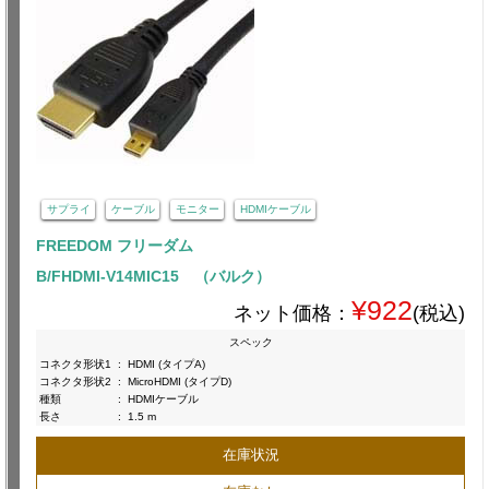
サプライ
ケーブル
モニター
HDMIケーブル
FREEDOM フリーダム
B/FHDMI-V14MIC15 （バルク）
¥922
ネット価格：
(税込)
スペック
コネクタ形状1
:
HDMI (タイプA)
コネクタ形状2
:
MicroHDMI (タイプD)
種類
:
HDMIケーブル
長さ
:
1.5 m
在庫状況