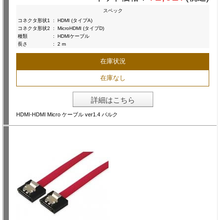
スペック
コネクタ形状1
:
HDMI (タイプA)
コネクタ形状2
:
MicroHDMI (タイプD)
種類
:
HDMIケーブル
長さ
:
2 m
在庫状況
在庫なし
詳細はこちら
HDMI-HDMI Micro ケーブル ver1.4 バルク