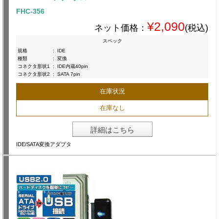
FHC-356
¥2,090
ネット価格：
(税込)
スペック
規格
:
IDE
種類
:
変換
コネクタ形状1
:
IDE内蔵40pin
コネクタ形状2
:
SATA 7pin
在庫状況
在庫なし
詳細はこちら
IDE/SATA変換アダプタ