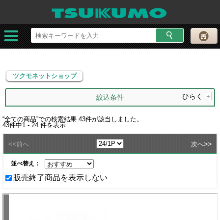
ツクモネットショップ
ツクモネットショップ
ひらく
+
絞込条件
“
全ての商品
”での検索結果
43
件が該当しました。
43
件中
1 - 24
件を表示
<<
>>
前へ
次へ
並べ替え：
販売終了商品を表示しない