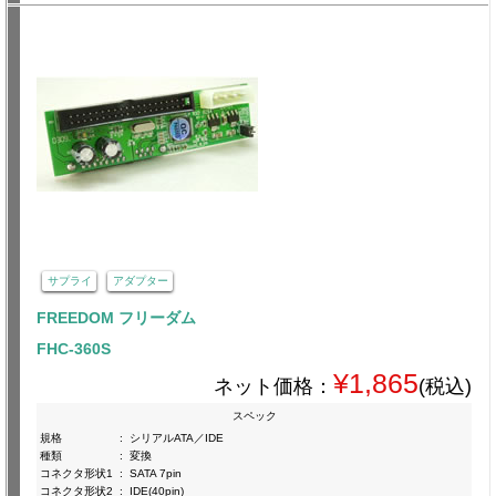
サプライ
アダプター
FREEDOM フリーダム
FHC-360S
¥1,865
ネット価格：
(税込)
スペック
規格
:
シリアルATA／IDE
種類
:
変換
コネクタ形状1
:
SATA 7pin
コネクタ形状2
:
IDE(40pin)