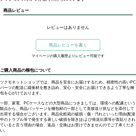
商品レビュー
レビューはありません
商品レビューを書く
マイページの購入履歴よりレビュー可能です
ご購入商品の梱包について
ツクモネットショップでは、商品を安全にお届けするため、精密性の高いPC
パーツの配送に緩衝材を敷き詰め、安心・安全にお届けできるよう丁寧な梱
包を心がけております。
一部、家電、PCケースなどの大型商品につきましては、環境への配慮という
観点から、商品パッケージを梱包材の一部として直接送り状などを添付して
出荷する場合がございます。商品化粧箱の破損・傷・汚れといった理由(配達
中のトラブル等で発生する著しい破損を除き)および発送伝票等が直貼りされ
ていると言う理由の場合、返品・交換はお受けできませんのでご了承くださ
い。