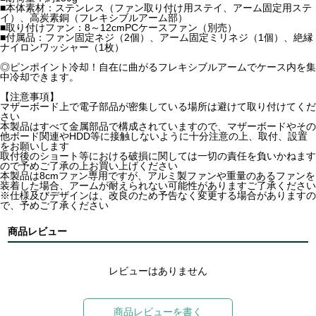
■本体素材：ステンレス（ファン取り付け用ステイ、アーム固定用ステ
イ）、高炭素銅（フレキシブルアーム部）
■取り付けファン：8～12cmPCケースファン（別売）
■付属品：ファン固定ネジ（2個）、アーム固定ミリネジ（1個）、絶縁
ナイロンワッシャー（1枚）
◎ピンポイント冷却！自在に曲がるフレキシブルアームでケース内を集
中冷却できます。
【注意事項】
マザーボード上で電子部品が密集している場所は避けて取り付けてくだ
さい
本製品はすべて金属部品で構成されていますので、マザーボードやその
他ボード関連やHDD等に接触しないように十分注意の上、取付、設置
をお願いします
取付後のショート等における破損に関しては一切の責任を負いかねます
ので予めご了承の上お買い上げください
本製品は8cmファン専用ですが、アルミ製ファンや重量のあるファンを
装着した場合、アームが耐えられない可能性がありますご了承ください
※仕様及びデザインは、改良のため予告なく変更する場合がありますの
で、予めご了承ください
商品レビュー
レビューはありません
商品レビューを書く