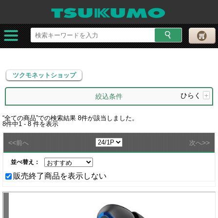
ツクモネットショップ
ツクモネットショップ
ひらく
+
絞込条件
“
全ての商品
”での検索結果
8
件が該当しました。
8
件中
1 - 8
件を表示
<<
>>
前へ
次へ
並べ替え：
販売終了商品を表示しない