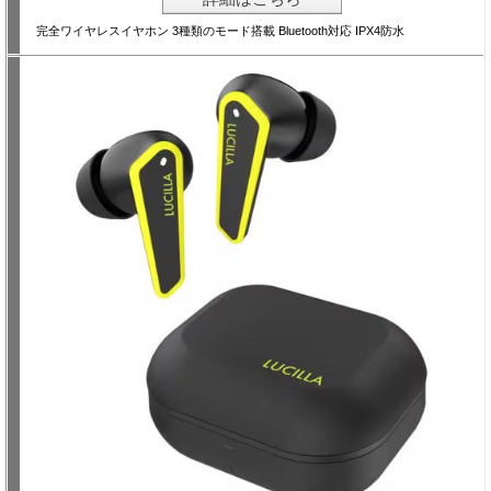
完全ワイヤレスイヤホン 3種類のモード搭載 Bluetooth対応 IPX4防水