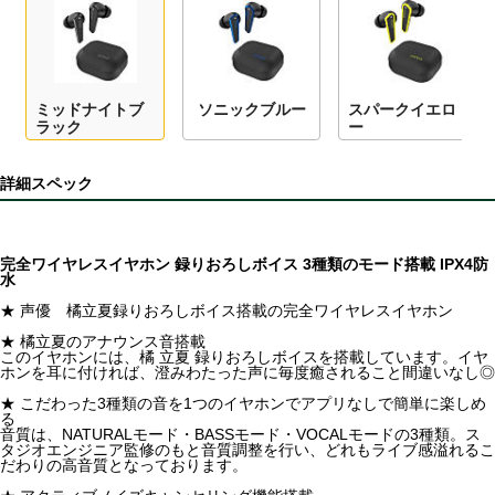
ミッドナイトブ
ソニックブルー
スパークイエロ
ラック
ー
詳細スペック
完全ワイヤレスイヤホン 録りおろしボイス 3種類のモード搭載 IPX4防
水
★ 声優 橘立夏録りおろしボイス搭載の完全ワイヤレスイヤホン
★ 橘立夏のアナウンス音搭載
このイヤホンには、橘 立夏 録りおろしボイスを搭載しています。イヤ
ホンを耳に付ければ、澄みわたった声に毎度癒されること間違いなし◎
★ こだわった3種類の音を1つのイヤホンでアプリなしで簡単に楽しめ
る
音質は、NATURALモード・BASSモード・VOCALモードの3種類。ス
タジオエンジニア監修のもと音質調整を行い、どれもライブ感溢れるこ
だわりの高音質となっております。