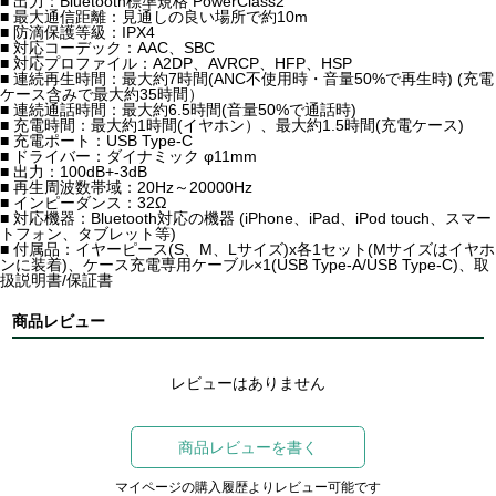
■ 出力：Bluetooth標準規格 PowerClass2
■ 最大通信距離：見通しの良い場所で約10m
■ 防滴保護等級：IPX4
■ 対応コーデック：AAC、SBC
■ 対応プロファイル：A2DP、AVRCP、HFP、HSP
■ 連続再生時間：最大約7時間(ANC不使用時・音量50%で再生時) (充電
ケース含みで最大約35時間）
■ 連続通話時間：最大約6.5時間(音量50%で通話時)
■ 充電時間：最大約1時間(イヤホン）、最大約1.5時間(充電ケース)
■ 充電ポート：USB Type-C
■ ドライバー：ダイナミック φ11mm
■ 出力：100dB+-3dB
■ 再生周波数帯域：20Hz～20000Hz
■ インピーダンス：32Ω
■ 対応機器：Bluetooth対応の機器 (iPhone、iPad、iPod touch、スマー
トフォン、タブレット等)
■ 付属品：イヤーピース(S、M、Lサイズ)x各1セット(Mサイズはイヤホ
ンに装着)、ケース充電専用ケーブル×1(USB Type-A/USB Type-C)、取
扱説明書/保証書
商品レビュー
レビューはありません
商品レビューを書く
マイページの購入履歴よりレビュー可能です