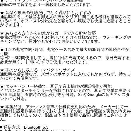
★ アクティブノイズキャンセリング機能搭載
静寂の中で音楽をより一層お楽しみいただけます。
★ 音楽や動画の視聴だけでなく通話にもおすすめ
通話時の周囲の騒音を抑え人の声がクリアに聞こえる機能が搭載されて
いるので、オフィスや外出先など騒がしい環境でも快適に通話すること
ができます。
★ あらゆる方向からの水からガードできるIPX4対応
突然の雨や汗をかいてもお使いいただける仕様なので、ウォーキングや
キャンプなど、屋外でも安心してお使いいただけます。
★ 1回の充電で約7時間、充電ケース含みで最大約35時間の連続再生が
可能
毎日2～3時間使用しても、週に1回の充電で足りるので、毎日充電する
必要が無く、手間いらずでご使用いただけます。
★ 手のひらに収まるコンパクトなサイズ
通勤時や通学時など、ズボンのポケットに入れてもかさばらず、持ち歩
きにとても便利です。
★ タッチセンサー搭載で、耳元で音楽操作や通話操作が可能
イヤホンにタッチセンサーが搭載されているので、耳元で簡単に曲送り
や音量調整、着信時の電話受け等が可能。SiriやGoogleの音声アシスタ
ントにも対応。
★ 本製品は、アナウンス音声の仕様変更対応のため、メーカーにて一
度開封し設定作業を行っております。その後、動作確認を実施のうえ再
梱包しておりますので、製品自体は未使用で品質に問題はございませ
ん。
■ 通信方式：Bluetooth 5.3