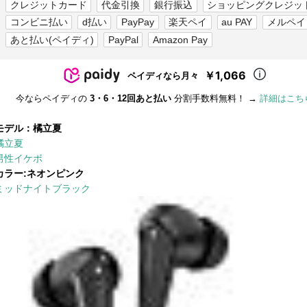
クレジットカード
代金引換
銀行振込
ショッピングクレジッ
コンビニ払い
d払い
PayPay
楽天ペイ
au PAY
メルペイ
あと払い(ペイディ)
PayPal
Amazon Pay
￥1,066
ペイディなら月々
今ならペイディの
3・6・12回あと払い
分割手数料無料！ →
詳細はこち
モデル：
橘立夏
橘立夏
男性イケボ
カラー:
ネオンピンク
ミッドナイトブラック