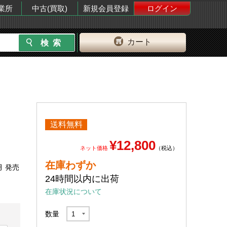
業所
中古(買取)
新規会員登録
ログイン
カート
送料無料
¥12,800
ネット価格
（税込）
在庫わずか
月 発売
24時間以内に出荷
在庫状況について
数量