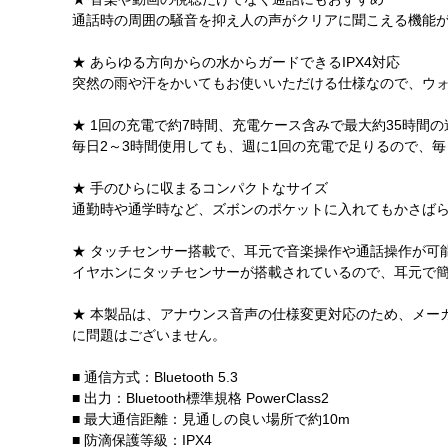
通話時の周囲の騒音を抑え人の声がクリアに聞こえる機能
★ あらゆる方向からの水からガードできるIPX4対応
突然の雨や汗をかいてもお使いいただける仕様なので、ウ
★ 1回の充電で約7時間、充電ケース含みで最大約35時間
毎日2～3時間使用しても、週に1回の充電で足りるので、
★ 手のひらに収まるコンパクトなサイズ
通勤時や通学時など、ズボンのポケットに入れてもかさば
★ タッチセンサー搭載で、耳元で音楽操作や通話操作が可
イヤホンにタッチセンサーが搭載されているので、耳元で簡単
★ 本製品は、アナウンス音声の仕様変更対応のため、メー
に問題はございません。
■ 通信方式：Bluetooth 5.3
■ 出力：Bluetooth標準規格 PowerClass2
■ 最大通信距離：見通しの良い場所で約10m
■ 防滴保護等級：IPX4