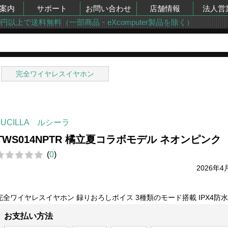
案内
サポート
お問い合わせ
店舗情報
法人営
00円以上で送料無料（一部商品・eXcomputer製品を除く）
完全ワイヤレスイヤホン
LUCILLA ルシーラ
TWS014NPTR 橘立夏コラボモデル ネオンピンク
(
0
)
2026年4
完全ワイヤレスイヤホン 録りおろしボイス 3種類のモード搭載 IPX4防水
お支払い方法