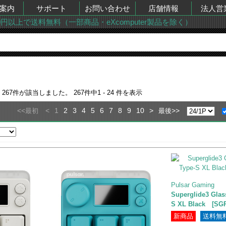
案内
サポート
お問い合わせ
店舗情報
法人営
00円以上で送料無料（一部商品・eXcomputer製品を除く）
果
267
件が該当しました。
267
件中
1 - 24
件を表示
<<
<
1
2
3
4
5
6
7
8
9
10
>
>>
最初
最後
Pulsar Gaming
Superglide3 Gla
S XL Black [SG
新商品
送料無