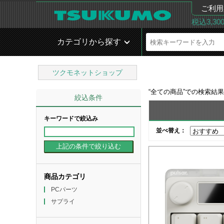
ご利用
税込3,3
カテゴリから探す
ツクモネットショップ
“
全ての商品
”での検索結
絞込条件
キーワードで絞込み
並べ替え：
商品カテゴリ
PCパーツ
サプライ