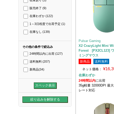
在庫あり
(5)
販売終了
(9)
在庫わずか
(122)
1～3日程度で出荷予定
(1)
在庫なし
(139)
Pulsar Gaming
X2 CrazyLight Mini W
その他の条件で絞込み
Forest [PX2CL12
24時間以内に出荷
(127)
ミングマウス
新商品
送料無料
送料無料
(207)
¥16,
ネット価格：
新商品
(34)
在庫わずか
24時間以内
に出荷
35g軽量 32000DPI 
レート対応