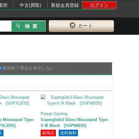
業所
中古(買取)
新規会員登録
ログイン
カート
販売終了商品を表示しない
Pulsar Gaming
ss Mousepad Type-
Superglide3 Glass Mousepad Type-
PXLB3S]
S M Black [SGPMB3S]
料
新商品
送料無料