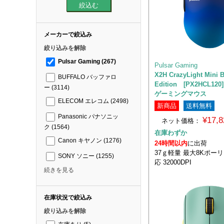
メーカーで絞込み
絞り込みを解除
Pulsar Gaming
(267)
Pulsar Gaming
X2H CrazyLight Mini 
BUFFALO バッファロ
Edition [PX2HCL1
ー
(3114)
ゲーミングマウス
ELECOM エレコム
(2498)
新商品
送料無料
Panasonic パナソニッ
¥17,
ネット価格：
ク
(1564)
在庫わずか
Canon キヤノン
(1276)
24時間以内
に出荷
37ｇ軽量 最大8Kポー
SONY ソニー
(1255)
応 32000DPI
続きを見る
在庫状況で絞込み
絞り込みを解除