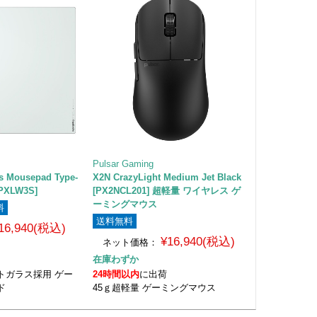
Pulsar Gaming
ss Mousepad Type-
X2N CrazyLight Medium Jet Black
PXLW3S]
[PX2NCL201] 超軽量 ワイヤレス ゲ
ーミングマウス
料
送料無料
16,940(税込)
¥16,940(税込)
ネット価格：
在庫わずか
トガラス採用 ゲー
24時間以内
に出荷
ド
45ｇ超軽量 ゲーミングマウス