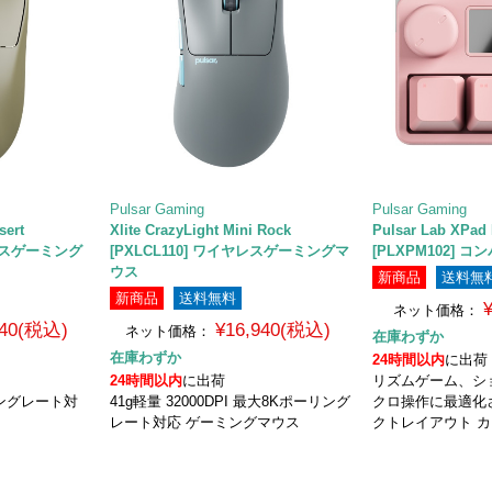
Pulsar Gaming
Pulsar Gaming
Desert
Xlite CrazyLight Mini Rock
Pulsar Lab XPad
ヤレスゲーミング
[PXLCL110] ワイヤレスゲーミングマ
[PLXPM102]
ウス
新商品
送料無
新商品
送料無料
ネット価格：
940(税込)
¥16,940(税込)
ネット価格：
在庫わずか
在庫わずか
24時間以内
に出荷
24時間以内
に出荷
リズムゲーム、シ
リングレート対
41g軽量 32000DPI 最大8Kポーリング
クロ操作に最適化
レート対応 ゲーミングマウス
クトレイアウト カ