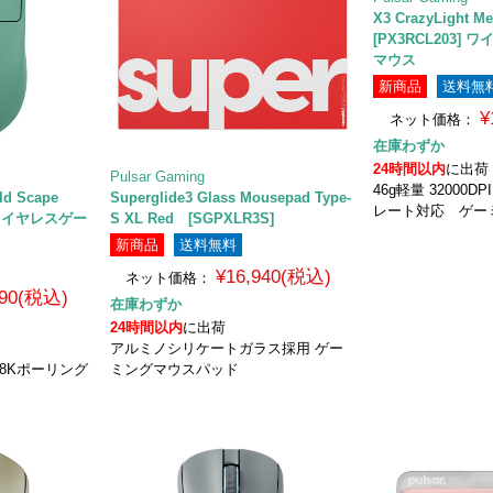
X3 CrazyLight 
[PX3RCL203]
マウス
新商品
送料無
¥
ネット価格：
在庫わずか
24時間以内
に出荷
Pulsar Gaming
46g軽量 32000
ild Scape
Superglide3 Glass Mousepad Type-
レート対応 ゲー
3] ワイヤレスゲー
S XL Red [SGPXLR3S]
新商品
送料無料
¥16,940(税込)
ネット価格：
390(税込)
在庫わずか
24時間以内
に出荷
アルミノシリケートガラス採用 ゲー
最大8Kポーリング
ミングマウスパッド