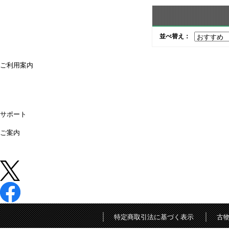
並べ替え：
ご利用案内
ご利用案内
送料・配送について
お支払方法について
領収書が必要な時は
キャンセル・返品について
よくあるご質問
偽サイトにご注意ください
サポート
購入後のサポート
お問合せ
ご案内
店舗情報
法人営業所
法人様専用オンライン見積り
中古 (買取)
特定商取引法に基づく表示
古