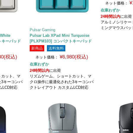
¥
ネット価格：
在庫わずか
24時間以内
に出荷
アルミノシリケー
ミングマウスパッ
Pulsar Gaming
i White
Pulsar Lab XPad Mini Turquoise
パクトキーパッド
[PLXPM103] コンパクトキーパッド
新商品
送料無料
980(税込)
¥6,980(税込)
ネット価格：
在庫わずか
24時間以内
に出荷
トカット、マ
リズムゲーム、ショートカット、マ
た3キーコンパ
クロ操作に最適化された3キーコンパ
ムLCD対応
クトレイアウト カスタムLCD対応