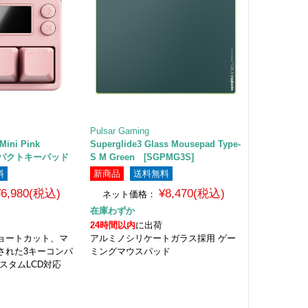
Pulsar Gaming
 Mini Pink
Superglide3 Glass Mousepad Type-
 コンパクトキーパッド
S M Green [SGPMG3S]
料
新商品
送料無料
¥6,980(税込)
¥8,470(税込)
ネット価格：
在庫わずか
24時間以内
に出荷
ョートカット、マ
アルミノシリケートガラス採用 ゲー
された3キーコンパ
ミングマウスパッド
スタムLCD対応