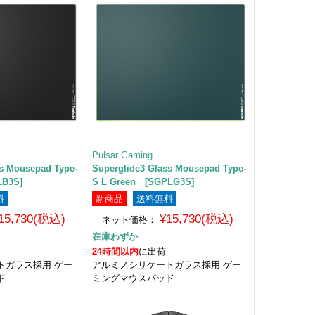
Pulsar Gaming
ss Mousepad Type-
Superglide3 Glass Mousepad Type-
LB3S]
S L Green [SGPLG3S]
料
新商品
送料無料
15,730(税込)
¥15,730(税込)
ネット価格：
在庫わずか
24時間以内
に出荷
トガラス採用 ゲー
アルミノシリケートガラス採用 ゲー
ド
ミングマウスパッド