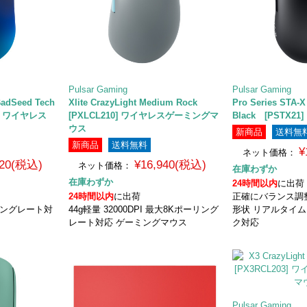
Pulsar Gaming
Pulsar Gaming
BadSeed Tech
Xlite CrazyLight Medium Rock
Pro Series STA-X
20] ワイヤレス
[PXLCL210] ワイヤレスゲーミングマ
Black [PSTX21]
ウス
新商品
送料無
新商品
送料無料
¥
ネット価格：
820(税込)
¥16,940(税込)
ネット価格：
在庫わずか
在庫わずか
24時間以内
に出荷
24時間以内
に出荷
正確にバランス調
リングレート対
44g軽量 32000DPI 最大8Kポーリング
形状 リアルタイム
レート対応 ゲーミングマウス
ク対応
Pulsar Gaming