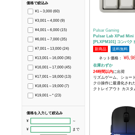
価格で絞込み
¥1～3,000
(60)
¥3,001～4,000
(9)
Pulsar Gaming
¥4,001～6,000
(15)
Pulsar Lab XPad Min
¥6,001～7,000
(35)
[PLXPM101] コン
新商品
送料無料
¥7,001～13,000
(24)
¥6,
ネット価格：
¥13,001～16,000
(36)
在庫わずか
¥16,001～17,000
(45)
24時間以内
に出荷
¥17,001～18,000
(13)
リズムゲーム、ショー
クロ操作に最適化され
¥18,001～19,000
(7)
クトレイアウト カスタ
¥19,001～*
(23)
価格を入力して絞込み
¥
～
¥
まで