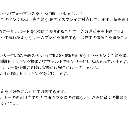
ゲーミングパフォーマンスをさらに向上させましょう。
このドングルは、高性能な8Kディスプレイに対応しています。超高速
8倍のデータレポートを1秒間に送信することで、入力遅延を最小限に抑
らかで流れるようなゲームプレイを体験でき、競技での優位性を得るこ
センサー市場の最高スペックに加え99.6%の正確なトラッキング性能を
という同期トラッキング機能がデフォルトでセンサーに組み込まれております
センサーを検知する時は実際には完全には一致しません。
し、より正確なトラッキングを実現します。
設定をお好みに合わせて調整できます。
実現。キーの再割り当てやカスタムマクロの作成など、さらに多くの機能
てください。