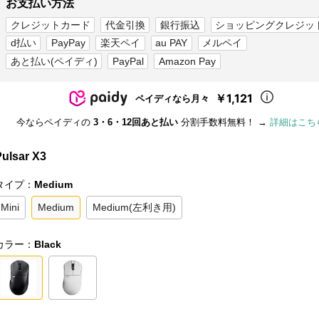
お支払い方法
クレジットカード
代金引換
銀行振込
ショッピングクレジッ
d払い
PayPay
楽天ペイ
au PAY
メルペイ
あと払い(ペイディ)
PayPal
Amazon Pay
￥1,121
ペイディなら月々
今ならペイディの
3・6・12回あと払い
分割手数料無料！ →
詳細はこち
Pulsar X3
タイプ：
Medium
Mini
Medium
Medium(左利き用)
カラー：
Black