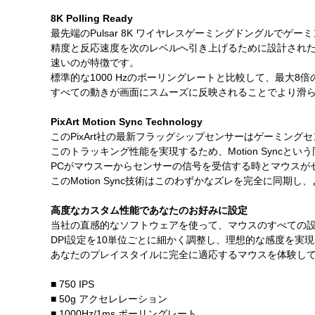
8K Polling Ready
最先端のPulsar 8K ワイヤレスゲーミングドングルで
精度と反応速度を次のレベルへ引き上げるために設計された
速いのが特徴です。
標準的な1000 Hzのポーリングレートと比較して、最大
すべての動きが画面にスムーズに反映されることでより滑
PixArt Motion Sync Technology
このPixArt社の最新フラッグシップセンサーはゲーミング
このトラッキング性能を実現するため、Motion Sync
PCがマウスーからセンサーの信号を受信する時とマウスが
このMotion Sync技術はこのわずかなズレを完全に同期
高度なカスタム性能であなたのお好みに設定
当社の直感的なソフトウェアを使って、マウスのすべての
DPI設定を10単位ごとに細かく調整し、理想的な感度を
あなたのプレイスタイルに完全に適応するマウスを体験し
■ 750 IPS
■ 50g アクセレレーション
■ 1000Hz/1ms ポーリングレート