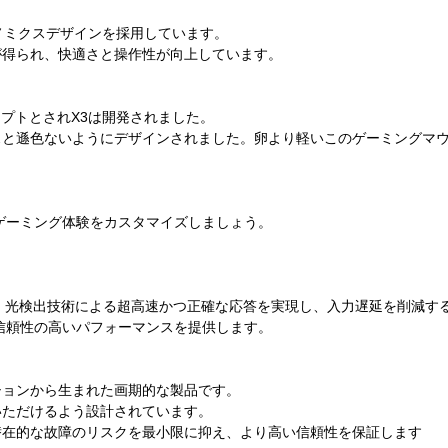
ゴノミクスデザインを採用しています。
が得られ、快適さと操作性が向上しています。
セプトとされX3は開発されました。
スと遜色ないようにデザインされました。卵より軽いこのゲーミングマ
）で、ゲーミング体験をカスタマイズしましょう。
。
チは、光検出技術による超高速かつ正確な応答を実現し、入力遅延を削減す
る信頼性の高いパフォーマンスを提供します。
ションから生まれた画期的な製品です。
いただけるよう設計されています。
潜在的な故障のリスクを最小限に抑え、より高い信頼性を保証します