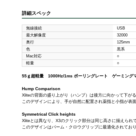
詳細スペック
無線接続
USB
最大解像度
32000
奥行
125mm
色
黒系
Mac対応
○
軽量
○
55ｇ超軽量 1000Hz/1ms ポーリングレート ゲーミング
Hump Comparison
Xliteの背面の盛り上がり（ハンプ）は後方に向かって下
このデザインにより、手が自然に配置され薬指と小指が表
Symmetrical Click heights
Xliteとは異なり、X3のクリック部分は同じ高さに揃えられ
このデザインはパーム・クロウグリップに最適化されてお