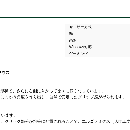
センサー方式
幅
高さ
Windows対応
ゲーミング
マウス
がる形状で、さらに右側に向かって徐々に低くなっています。
面に向かう角度を作り出し、自然で安定したグリップ感が得られます。
ています。
り、クリック部分が均等に配置されることで、エルゴノミクス（人間工