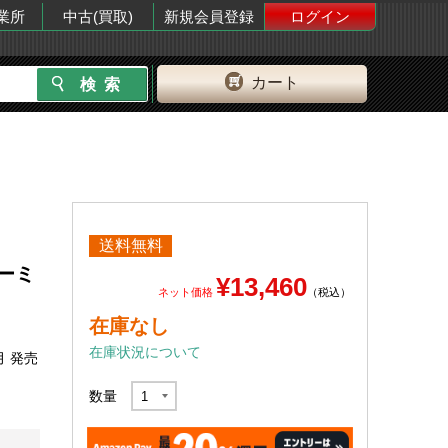
業所
中古(買取)
新規会員登録
ログイン
カート
送料無料
ゲーミ
¥13,460
ネット価格
（税込）
在庫なし
在庫状況について
月 発売
数量