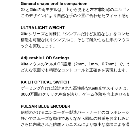
General shape profile comparison
X3とXliteの両モデルは、上から見ると左右非対称のエル
このデザインにより自然な手の位置に合わせたフィット感
ULTRA LIGHT WEIGHT
Xliteシリーズと同様に『シンプルだけど妥協なし』をコン
構造を可能な限りシンプルに、そして耐久性も往来のマウ
ックを実現します。
Adjustable LOD Settings
Xliteマウスの3つのLOD設定（2mm、1mm、0.7mm
どんな表面でも精密なコントロールと正確さを実現します
KAILH OPTICAL SWITCH
ゲーミング向けに設計された高性能なKailh光学スイッ
8000万回のクリック寿命を誇り、ゲーム体験を向上させ
PULSAR BLUE ENCODER
信頼のおけるエンコーダー製造パートナーとのコラボレー
静かでスムーズな動作でありながら回転の触感をお楽しみ
さらに内蔵された防塵メカニズムにより微小な塵埃による