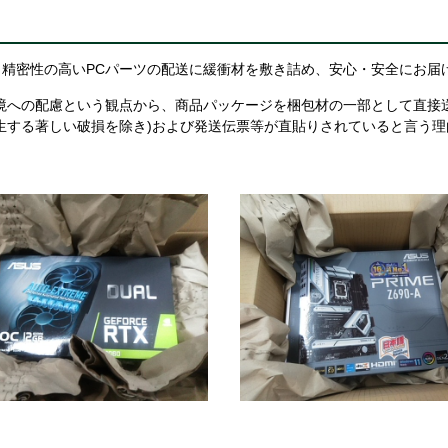
精密性の高いPCパーツの配送に緩衝材を敷き詰め、安心・安全にお届
境への配慮という観点から、商品パッケージを梱包材の一部として直接
生する著しい破損を除き)および発送伝票等が直貼りされていると言う