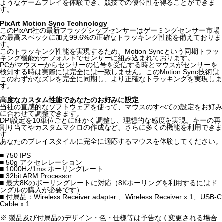
ようなゲームプレイを体験でき、競技での優位性を得ることができま
す。
PixArt Motion Sync Technology
このPixArt社の最新フラッグシップセンサーはゲーミングセンサー市場
の最高スペックに加え99.6%の正確なトラッキング性能を備えておりま
す。
このトラッキング性能を実現するため、Motion Syncという同期トラッ
キング機能がデフォルトでセンサーに組み込まれております。
PCがマウスーからセンサーの信号を受信する時とマウスがセンサーを
検知する時は実際には完全には一致しません。このMotion Sync技術は
このわずかなズレを完全に同期し、より正確なトラッキングを実現しま
す。
高度なカスタム性能であなたのお好みに設定
当社の直感的なソフトウェアを使って、マウスのすべての設定をお好み
に合わせて調整できます。
DPI設定を10単位ごとに細かく調整し、理想的な感度を実現。キーの再
割り当てやカスタムマクロの作成など、さらに多くの機能を利用できま
す
あなたのプレイスタイルに完全に適応するマウスを体験してください。
■ 750 IPS
■ 50g アクセレレーション
■ 1000Hz/1ms ポーリングレート
■ 32bit ARM Processor
■ 最大8Kのポーリングレートに対応（8Kポーリングを利用するにはド
ングルの購入が必要です）
■ 付属品：Wireless Receiver adapter 、Wireless Receiver x 1、USB-C
Cable x 1
※ 製品及び付属品のデザイン・色・仕様等は予告なく変更される場合