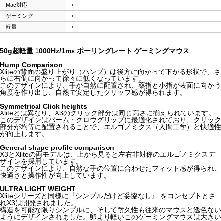
Mac対応
○
ゲーミング
○
軽量
○
50g超軽量 1000Hz/1ms ポーリングレート ゲーミングマウス
Hump Comparison
Xliteの背面の盛り上がり（ハンプ）は後方に向かって下がる形状で、さ
らに右側に向かって徐々に低くなっています。
このデザインにより、手が自然に配置され、薬指と小指が表面に向かう
角度を作り出し、自然で安定したグリップ感が得られます。
Symmetrical Click heights
Xliteとは異なり、X3のクリック部分は同じ高さに揃えられています。
このデザインはパーム・クロウグリップに最適化されており、クリック
部分が均等に配置されることで、エルゴノミクス（人間工学）と快適性
が向上します。
General shape profile comparison
X3とXliteの両モデルは、上から見ると左右非対称のエルゴノミクスデ
ザインを採用しています。
このデザインにより、自然な手の位置に合わせたフィット感が得られ、
快適さと操作性が向上しています。
ULTRA LIGHT WEIGHT
Xliteシリーズと同様に『シンプルだけど妥協なし』 をコンセプトとさ
れX3は開発されました。
構造を可能な限りシンプルに、そして耐久性も往来のマウスと遜色ない
ようにデザインされました。卵より軽いこのゲーミングマウスは大きい