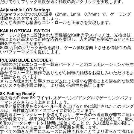
だけでなくフリック速度が速く精度の高いクリックを実現します。
Adjustable LOD Settings
Xliteマウスの3つのLOD設定（2mm、1mm、0.7mm）で、ゲーミング
体験をカスタマイズしましょう。
どんな表面でも精密なコントロールと正確さを実現します。
KAILH OPTICAL SWITCH
ゲーミング向けに設計された高性能なKailh光学スイッチは、光検出技
術による超高速かつ正確な応答を実現し、入力遅延を削減するとともに
耐久性を向上させます。
8000万回のクリック寿命を誇り、ゲーム体験を向上させる信頼性の高
いパフォーマンスを提供します。
PULSAR BLUE ENCODER
信頼のおけるエンコーダー製造パートナーとのコラボレーションから生
まれた画期的な製品です。
静かでスムーズな動作でありながら回転の触感をお楽しみいただけるよ
う設計されています。
さらに内蔵された防塵メカニズムにより微小な塵埃による潜在的な故障
のリスクを最小限に抑え、より高い信頼性を保証します
8K Polling Ready
最先端のPulsar 8K ワイヤレスゲーミングドングルでゲーミングパフォ
ーマンスをさらに向上させましょう。
精度と反応速度を次のレベルへ引き上げるために設計されたこのドング
ルは、高性能な8Kディスプレイに対応しています。
超高速ポーリングレートを備えており、データの伝送速度が非常に速い
のが特徴です。標準的な1000 Hzのポーリングレートと比較して、最大
8倍のデータレポートを1秒間に送信することで、入力遅延を最小限に
抑え、マウスとモニター間の即時更新を実現します。
すべての動きが画面にスムーズに反映されることでより滑らかで流れる