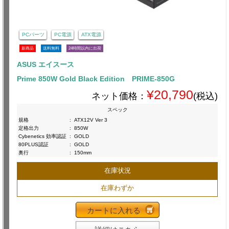
PCパーツ
PC電源
ATX電源
新商品
送料無料
24時間以内に出荷
ASUS エイスース
Prime 850W Gold Black Edition PRIME-850G
¥20,790
ネット価格：
(税込)
スペック
規格
:
ATX12V Ver 3
定格出力
:
850W
Cybenetics 効率認証
:
GOLD
80PLUS認証
:
GOLD
奥行
:
150mm
在庫状況
在庫わずか
カートに入れる