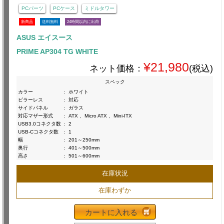
PCパーツ
PCケース
ミドルタワー
新商品
送料無料
24時間以内に出荷
ASUS エイスース
PRIME AP304 TG WHITE
¥21,980
ネット価格：
(税込)
スペック
カラー
:
ホワイト
ピラーレス
:
対応
サイドパネル
:
ガラス
対応マザー形式
:
ATX 、Micro ATX 、Mini-ITX
USB3.0コネクタ数
:
2
USB-Cコネクタ数
:
1
幅
:
201～250mm
奥行
:
401～500mm
高さ
:
501～600mm
在庫状況
在庫わずか
カートに入れる