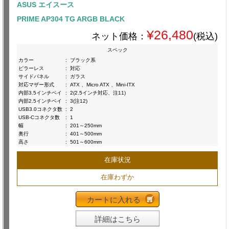
ASUS エイスース
PRIME AP304 TG ARGB BLACK
¥26,480
ネット価格：
(税込)
スペック
カラー
:
ブラック系
ピラーレス
:
対応
サイドパネル
:
ガラス
対応マザー形式
:
ATX 、Micro ATX 、Mini-ITX
内部3.5インチベイ
:
2(2.5インチ対応、注11)
内部2.5インチベイ
:
3(注12)
USB3.0コネクタ数
:
2
USB-Cコネクタ数
:
1
幅
:
201～250mm
奥行
:
401～500mm
高さ
:
501～600mm
在庫状況
在庫わずか
カートに入れる
詳細はこちら