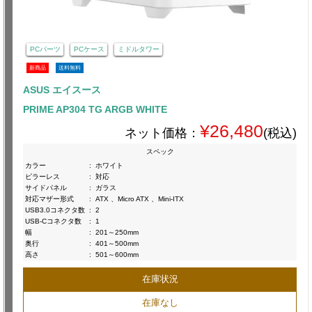
PCパーツ
PCケース
ミドルタワー
新商品
送料無料
ASUS エイスース
PRIME AP304 TG ARGB WHITE
¥26,480
ネット価格：
(税込)
スペック
カラー
:
ホワイト
ピラーレス
:
対応
サイドパネル
:
ガラス
対応マザー形式
:
ATX 、Micro ATX 、Mini-ITX
USB3.0コネクタ数
:
2
USB-Cコネクタ数
:
1
幅
:
201～250mm
奥行
:
401～500mm
高さ
:
501～600mm
在庫状況
在庫なし