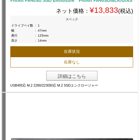
ProArt PA40SU SSD Enclosure ProArt PA40SU/BLK/G/AS
¥13,833
ネット価格：
(税込)
スペック
ドライブベイ数
:
1
幅
:
47mm
奥行
:
125mm
高さ
:
14mm
在庫状況
在庫なし
詳細はこちら
USB4対応 M.2 2280/2230対応 M.2 SSDエンクロージャー