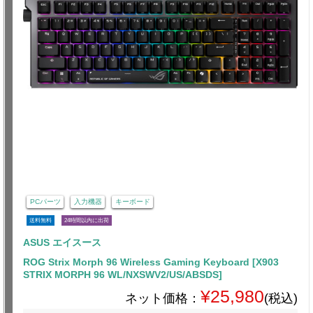
PCパーツ
入力機器
キーボード
送料無料
24時間以内に出荷
ASUS エイスース
ROG Strix Morph 96 Wireless Gaming Keyboard [X903
STRIX MORPH 96 WL/NXSWV2/US/ABSDS]
¥25,980
ネット価格：
(税込)