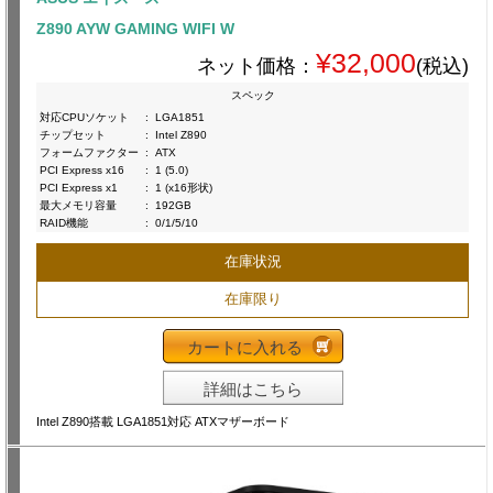
Z890 AYW GAMING WIFI W
¥32,000
ネット価格：
(税込)
スペック
対応CPUソケット
:
LGA1851
チップセット
:
Intel Z890
フォームファクター
:
ATX
PCI Express x16
:
1 (5.0)
PCI Express x1
:
1 (x16形状)
最大メモリ容量
:
192GB
RAID機能
:
0/1/5/10
在庫状況
在庫限り
カートに入れる
詳細はこちら
Intel Z890搭載 LGA1851対応 ATXマザーボード