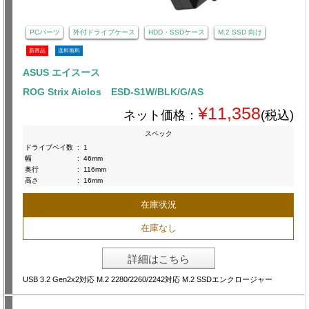
PCパーツ
外付ドライブケース
HDD・SSDケース
M.2 SSD 向け
新商品
送料無料
ASUS エイスース
ROG Strix Aiolos ESD-S1W/BLK/G/AS
¥11,358
ネット価格：
(税込)
スペック
ドライブベイ数
:
1
幅
:
46mm
奥行
:
116mm
高さ
:
16mm
在庫状況
在庫なし
詳細はこちら
USB 3.2 Gen2x2対応 M.2 2280/2260/2242対応 M.2 SSDエンクロージャー