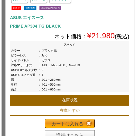
新商品
送料無料
24時間以内に出荷
ASUS エイスース
PRIME AP304 TG BLACK
¥21,980
ネット価格：
(税込)
スペック
カラー
:
ブラック系
ピラーレス
:
対応
サイドパネル
:
ガラス
対応マザー形式
:
ATX 、Micro ATX 、Mini-ITX
USB3.0コネクタ数
:
2
USB-Cコネクタ数
:
1
幅
:
201～250mm
奥行
:
401～500mm
高さ
:
501～600mm
在庫状況
在庫わずか
カートに入れる
詳細はこちら