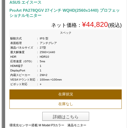
ASUS エイスース
ProArt PA278QGV 27インチ WQHD(2560x1440) プロフェッ
ショナルモニター
¥44,820
ネット価格：
(税込)
スペック
駆動方式
:
IPS 型
表面処理
:
アンチグレア
液晶パネルサイズ
:
27型
最大解像度
:
2560×1440
HDR
:
HDR10
応答速度（GTG）
:
5ms
HDMI端子
:
1
DisplayPort
:
1
内蔵スピーカー
:
2W×2
VESAマウント対応
:
100mm ×100mm
ピボット対応
:
○
在庫状況
在庫なし
詳細はこちら
環境光センサー搭載 M Model P3カラー 液晶モニター