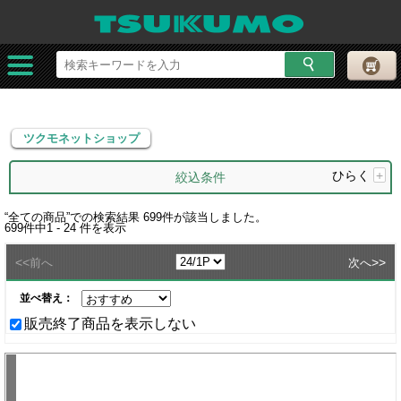
ツクモネットショップ
ツクモネットショップ
ひらく
+
絞込条件
“
全ての商品
”での検索結果
699
件が該当しました。
699
件中
1 - 24
件を表示
<<
>>
前へ
次へ
並べ替え：
販売終了商品を表示しない