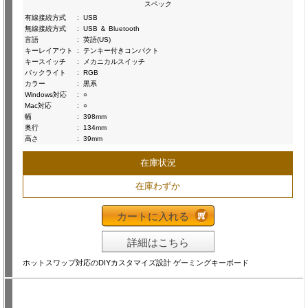
スペック
有線接続方式
:
USB
無線接続方式
:
USB ＆ Bluetooth
言語
:
英語(US)
キーレイアウト
:
テンキー付きコンパクト
キースイッチ
:
メカニカルスイッチ
バックライト
:
RGB
カラー
:
黒系
Windows対応
:
○
Mac対応
:
○
幅
:
398mm
奥行
:
134mm
高さ
:
39mm
在庫状況
在庫わずか
カートに入れる
詳細はこちら
ホットスワップ対応のDIYカスタマイズ設計 ゲーミングキーボード