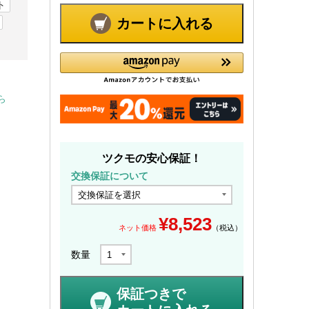
ト
カートに入れる
ら
ツクモの安心保証！
交換保証について
¥
8,523
ネット価格
（税込）
数量
保証つきで