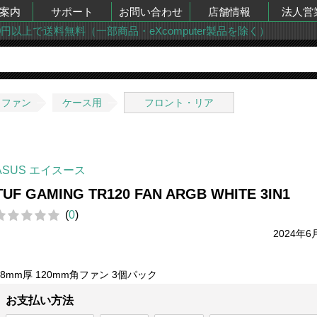
案内
サポート
お問い合わせ
店舗情報
法人営
00円以上で送料無料（一部商品・eXcomputer製品を除く）
・ファン
ケース用
フロント・リア
ASUS エイスース
TUF GAMING TR120 FAN ARGB WHITE 3IN1
(
0
)
2024年6
28mm厚 120mm角ファン 3個パック
お支払い方法