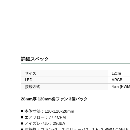
詳細スペック
サイズ
12cm
LED
ARGB
接続方式
4pin (P
28mm厚 120mm角ファン 3個パック
■ 本体寸法：120x120x28mm
■ エアフロー：77.4CFM
■ ノイズレベル：29dBA
■ 同梱物：ファンx3、スクリューx12、1-to-3 PWM CABLE 