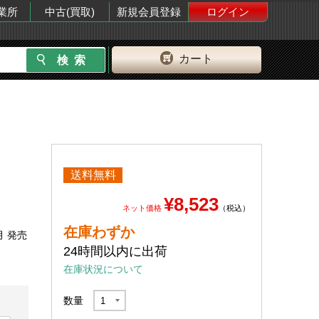
業所
中古(買取)
新規会員登録
ログイン
カート
送料無料
¥8,523
ネット価格
（税込）
在庫わずか
月 発売
24時間以内に出荷
在庫状況について
数量