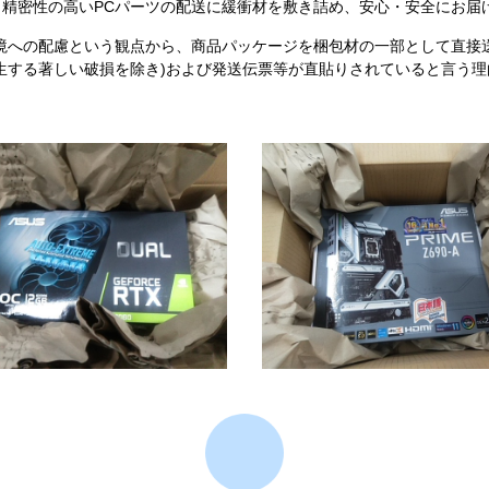
精密性の高いPCパーツの配送に緩衝材を敷き詰め、安心・安全にお届
境への配慮という観点から、商品パッケージを梱包材の一部として直接
生する著しい破損を除き)および発送伝票等が直貼りされていると言う