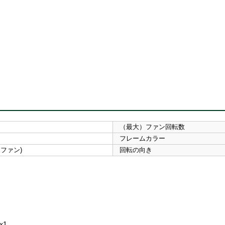
（最大）ファン回転数
フレームカラー
WMファン)
回転の向き
x1