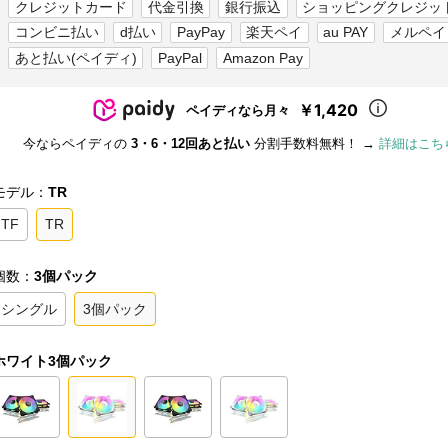
クレジットカード
代金引換
銀行振込
ショッピングクレジッ
コンビニ払い
d払い
PayPay
楽天ペイ
au PAY
メルペイ
あと払い(ペイディ)
PayPal
Amazon Pay
￥1,420
ペイディなら月々
今ならペイディの
3・6・12回あと払い
分割手数料無料！ →
詳細はこち
モデル：
TR
TF
TR
個数：
3個パック
シングル
3個パック
ホワイト3個パック