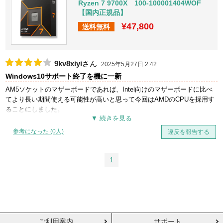
Ryzen 7 9700X 100-100001404WOF
【国内正規品】
¥47,800
送料無料
9kv8xiyi
さん
2025年5月27日 2:42
Windows10サポート終了を機に一新
AM5ソケットのマザーボードであれば、Intel向けのマザーボードに比べ
てより長い期間使える可能性が高いと思って今回はAMDのCPUを採用す
ることにしました。
PCでのゲーム用途としてRyzen 7 9700Xにしましたが、よっぽど強いこ
だわりがない限り、AM5みたいな最近のCPUであれば正直どれでも十分
参考になった (0人)
違反を報告する
優れたパフォーマンスを発揮してくれると思います。
組み立て時のマザーボードへの取り付けは凄い簡単でした。
クーラーは付属していないので、自分で選べる人向けです。
1
Windows11をインストールして、安定して動いています。
言うまでもなく、内蔵グラフィックの性能はゲーム用途では不十分なの
で割り切ってグラボを用意する必要はあります。
全体的に満足していますがそれなりにお高い(購入時￥65,800)ので、価格
面を考慮して評価4としました。
ご利用案内
サポート