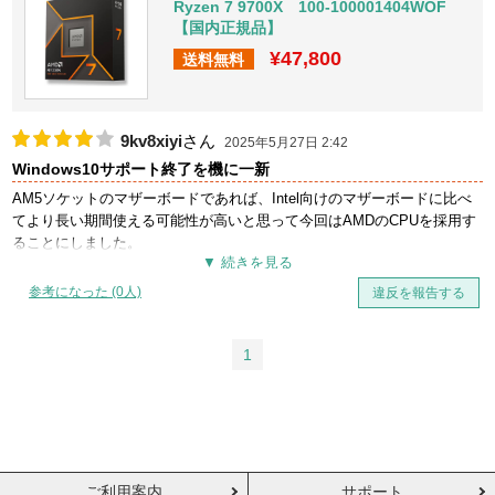
Ryzen 7 9700X 100-100001404WOF
【国内正規品】
¥47,800
送料無料
9kv8xiyi
さん
2025年5月27日 2:42
Windows10サポート終了を機に一新
AM5ソケットのマザーボードであれば、Intel向けのマザーボードに比べ
てより長い期間使える可能性が高いと思って今回はAMDのCPUを採用す
ることにしました。
PCでのゲーム用途としてRyzen 7 9700Xにしましたが、よっぽど強いこ
だわりがない限り、AM5みたいな最近のCPUであれば正直どれでも十分
参考になった (0人)
違反を報告する
優れたパフォーマンスを発揮してくれると思います。
組み立て時のマザーボードへの取り付けは凄い簡単でした。
クーラーは付属していないので、自分で選べる人向けです。
1
Windows11をインストールして、安定して動いています。
言うまでもなく、内蔵グラフィックの性能はゲーム用途では不十分なの
で割り切ってグラボを用意する必要はあります。
全体的に満足していますがそれなりにお高い(購入時￥65,800)ので、価格
面を考慮して評価4としました。
ご利用案内
サポート