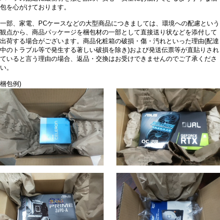
包を心がけております。
一部、家電、PCケースなどの大型商品につきましては、環境への配慮という
観点から、商品パッケージを梱包材の一部として直接送り状などを添付して
出荷する場合がございます。商品化粧箱の破損・傷・汚れといった理由(配達
中のトラブル等で発生する著しい破損を除き)および発送伝票等が直貼りされ
ていると言う理由の場合、返品・交換はお受けできませんのでご了承くださ
い。
梱包例)