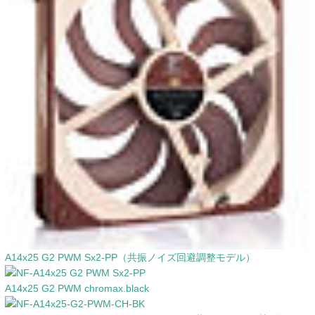
A14x25 G2 PWM Sx2-PP（共振ノイズ回避調整モデル）
A14x25 G2 PWM chromax.black