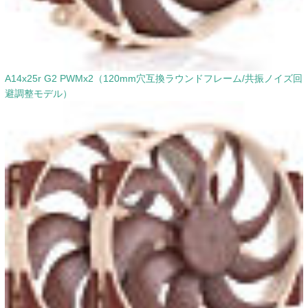
A14x25r G2 PWMx2（120mm穴互換ラウンドフレーム/共振ノイズ回
避調整モデル）