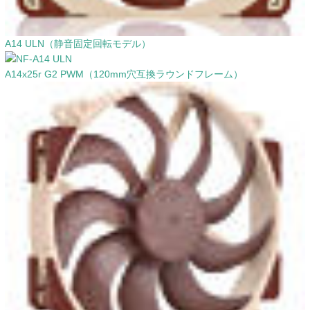
A14 ULN（静音固定回転モデル）
A14x25r G2 PWM（120mm穴互換ラウンドフレーム）