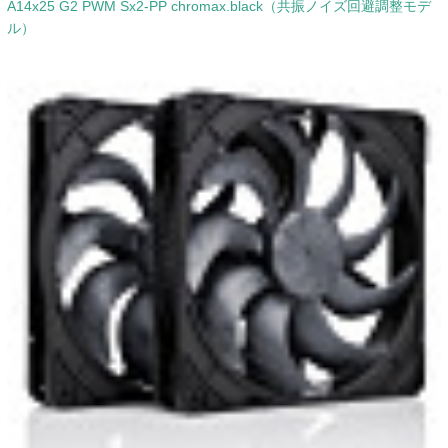
A14x25 G2 PWM Sx2-PP chromax.black（共振ノイズ回避調整モデ
ル）