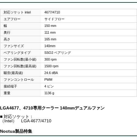
対応ソケット intel
4677/4710
エアフロー
サイドフロー
幅
150 mm
奥行
111 mm
高さ
165 mm
ファンサイズ
140mm
ベアリングタイプ
SSO2 ベアリング
ファン回転数(最小値)
300 rpm
ファン回転数(最高値)
1500 rpm
騒音(最高値)
24.6 dBA
ファンコントロール
PWM
接続端子
4 ピン
重量
1136 g
LGA4677、4710専用クーラー 140mmデュアルファン
■ 対応ソケット：
（Intel） LGA 4677/4710
Noctua製品特集