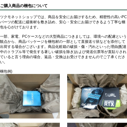
ご購入商品の梱包について
ツクモネットショップでは、商品を安全にお届けするため、精密性の高いPC
パーツの配送に緩衝材を敷き詰め、安心・安全にお届けできるよう丁寧な梱
包を心がけております。
一部、家電、PCケースなどの大型商品につきましては、環境への配慮という
観点から、商品パッケージを梱包材の一部として直接送り状などを添付して
出荷する場合がございます。商品化粧箱の破損・傷・汚れといった理由(配達
中のトラブル等で発生する著しい破損を除き)および発送伝票等が直貼りされ
ていると言う理由の場合、返品・交換はお受けできませんのでご了承くださ
い。
梱包例)