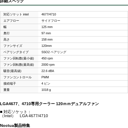
詳細スペック
対応ソケット intel
4677/4710
エアフロー
サイドフロー
幅
125 mm
奥行
97 mm
高さ
158 mm
ファンサイズ
120mm
ベアリングタイプ
SSO2 ベアリング
ファン回転数(最小値)
450 rpm
ファン回転数(最高値)
2000 rpm
騒音(最高値)
22.6 dBA
ファンコントロール
PWM
接続端子
4 ピン
重量
1018 g
LGA4677、4710専用クーラー 120ｍｍデュアルファン
■ 対応ソケット：
（Intel） LGA 4677/4710
Noctua製品特集