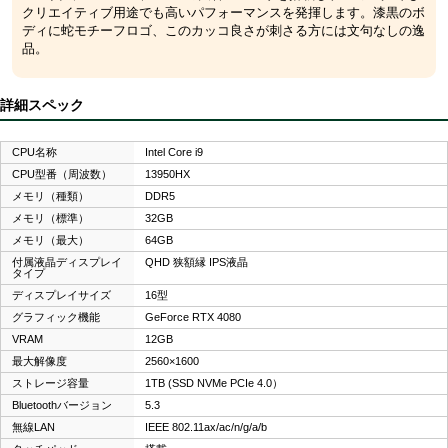
クリエイティブ用途でも高いパフォーマンスを発揮します。漆黒のボ
ディに蛇モチーフロゴ、このカッコ良さが刺さる方には文句なしの逸
品。
詳細スペック
CPU名称
Intel Core i9
CPU型番（周波数）
13950HX
メモリ（種類）
DDR5
メモリ（標準）
32GB
メモリ（最大）
64GB
付属液晶ディスプレイ
QHD 狭額縁 IPS液晶
タイプ
ディスプレイサイズ
16型
グラフィック機能
GeForce RTX 4080
VRAM
12GB
最大解像度
2560×1600
ストレージ容量
1TB (SSD NVMe PCIe 4.0）
Bluetoothバージョン
5.3
無線LAN
IEEE 802.11ax/ac/n/g/a/b