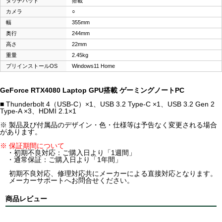
タッチパッド
搭載
カメラ
○
幅
355mm
奥行
244mm
高さ
22mm
重量
2.45kg
プリインストールOS
Windows11 Home
GeForce RTX4080 Laptop GPU搭載 ゲーミングノートPC
■ Thunderbolt 4（USB-C）×1、USB 3.2 Type-C ×1、USB 3.2 Gen 2
Type-A ×3、HDMI 2.1×1
※ 製品及び付属品のデザイン・色・仕様等は予告なく変更される場合
があります。
※ 保証期間について
・初期不良対応：ご購入日より「1週間」
・通常保証：ご購入日より「1年間」
初期不良対応、修理対応共にメーカーによる直接対応となります。
メーカーサポートへお問合せください。
商品レビュー