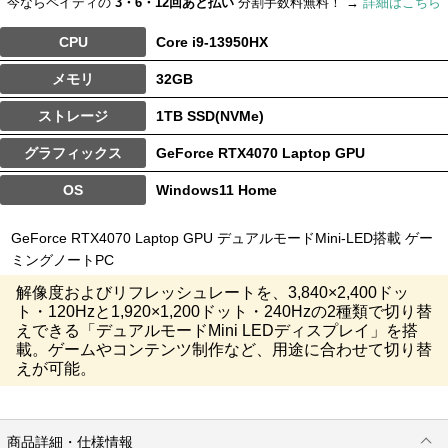
今ならペイディの
3・6・12回あと払い
分割手数料無料！ →
詳細はこちら
CPU
Core i9-13950HX
メモリ
32GB
ストレージ
1TB SSD(NVMe)
グラフィックス
GeForce RTX4070 Laptop GPU
OS
Windows11 Home
GeForce RTX4070 Laptop GPU デュアルモードMini-LED搭載 ゲー
ミングノートPC
解像度およびリフレッシュレートを、3,840×2,400ドッ
ト・120Hzと1,920×1,200ドット・240Hzの2種類で切り替
えできる「デュアルモードMini LEDディスプレイ」を搭
載。ゲームやコンテンツ制作など、用途に合わせて切り替
えが可能。
商品詳細・仕様情報