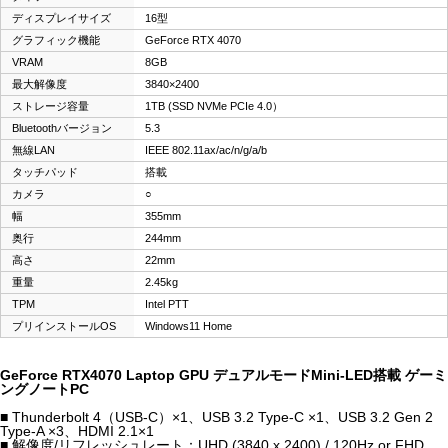
ディスプレイサイズ
16型
グラフィック機能
GeForce RTX 4070
VRAM
8GB
最大解像度
3840×2400
ストレージ容量
1TB (SSD NVMe PCIe 4.0）
Bluetoothバージョン
5.3
無線LAN
IEEE 802.11ax/ac/n/g/a/b
タッチパッド
搭載
カメラ
○
幅
355mm
奥行
244mm
高さ
22mm
重量
2.45kg
TPM
Intel PTT
プリインストールOS
Windows11 Home
GeForce RTX4070 Laptop GPU デュアルモードMini-LED搭載 ゲーミ
ングノートPC
■ Thunderbolt 4（USB-C）×1、USB 3.2 Type-C ×1、USB 3.2 Gen 2
Type-A ×3、HDMI 2.1×1
■ 解像度/リフレッシュレート：UHD (3840 x 2400) / 120Hz or FHD