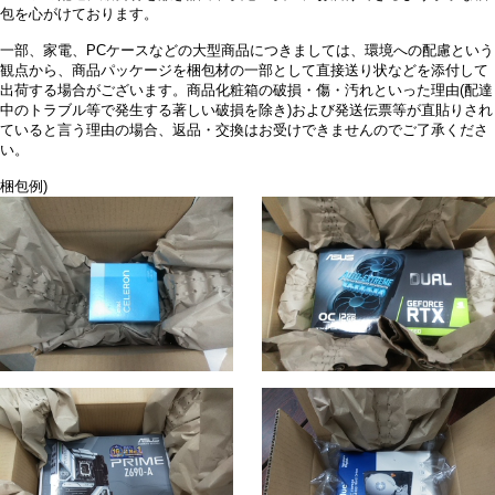
包を心がけております。
一部、家電、PCケースなどの大型商品につきましては、環境への配慮という
観点から、商品パッケージを梱包材の一部として直接送り状などを添付して
出荷する場合がございます。商品化粧箱の破損・傷・汚れといった理由(配達
中のトラブル等で発生する著しい破損を除き)および発送伝票等が直貼りされ
ていると言う理由の場合、返品・交換はお受けできませんのでご了承くださ
い。
梱包例)