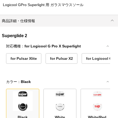
Logicool GPro Superlight 用 ガラスマウスソール
商品詳細・仕様情報
Superglide 2
対応機種：
for Logicool G Pro X Superlight
for Pulsar Xlite
for Pulsar X2
for Logicool G Pr
カラー：
Black
Black
White
White/Red