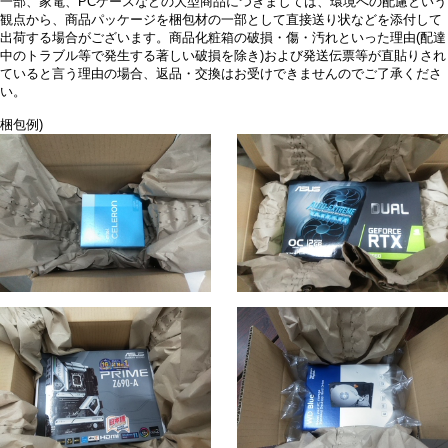
一部、家電、PCケースなどの大型商品につきましては、環境への配慮という
観点から、商品パッケージを梱包材の一部として直接送り状などを添付して
出荷する場合がございます。商品化粧箱の破損・傷・汚れといった理由(配達
中のトラブル等で発生する著しい破損を除き)および発送伝票等が直貼りされ
ていると言う理由の場合、返品・交換はお受けできませんのでご了承くださ
い。
梱包例)