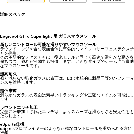
詳細スペック
Logicool GPro Superlight 用 ガラスマウスソール
新しいコントロール可能な滑りやすいマウスソール
ラウンドエッジを含む表面全体に革命的なマイクロサーフェステクスチ
ャを採用。
その革新的なテクスチャは、従来モデルと同じく高速で滑らかな動きを
保ちつつ、優れた制動力も提供します。どんなタイプのゲームにも最適
なマウスソールです。
超高耐久
擦り減らない強化ガラスの表面は、ほぼ永続的に新品同等のパフォーマ
ンスを維持します。
超低摩擦
滑らかなガラスの表面は素早いトラッキングや正確なエイムを可能にし
ます
ラウンドエッヂ加工
完璧に研磨加工されたエッヂは、よりスムーズな滑らかさと安定性をも
たらします。
eSports仕様
eSportsプロプレイヤーのような正確なコントロールを求められる方に
推奨