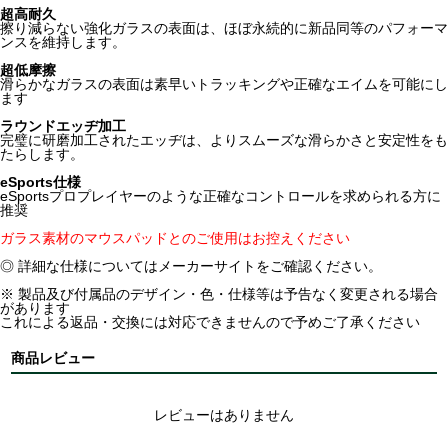
超高耐久
擦り減らない強化ガラスの表面は、ほぼ永続的に新品同等のパフォーマ
ンスを維持します。
超低摩擦
滑らかなガラスの表面は素早いトラッキングや正確なエイムを可能にし
ます
ラウンドエッヂ加工
完璧に研磨加工されたエッヂは、よりスムーズな滑らかさと安定性をも
たらします。
eSports仕様
eSportsプロプレイヤーのような正確なコントロールを求められる方に
推奨
ガラス素材のマウスパッドとのご使用はお控えください
◎ 詳細な仕様についてはメーカーサイトをご確認ください。
※ 製品及び付属品のデザイン・色・仕様等は予告なく変更される場合
があります
これによる返品・交換には対応できませんので予めご了承ください
商品レビュー
レビューはありません