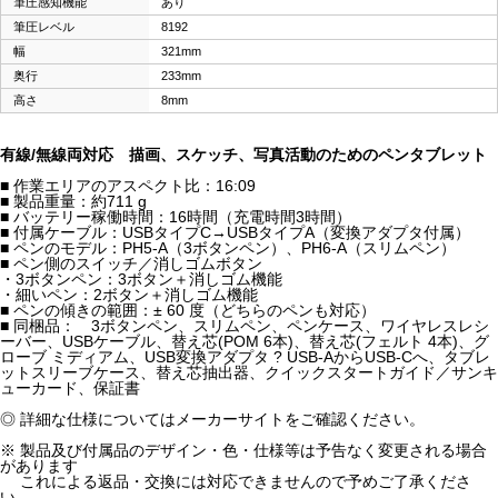
筆圧感知機能
あり
筆圧レベル
8192
幅
321mm
奥行
233mm
高さ
8mm
有線/無線両対応 描画、スケッチ、写真活動のためのペンタブレット
■ 作業エリアのアスペクト比：16:09
■ 製品重量：約711 g
■ バッテリー稼働時間：16時間（充電時間3時間）
■ 付属ケーブル：USBタイプC→USBタイプA（変換アダプタ付属）
■ ペンのモデル：PH5-A（3ボタンペン）、PH6-A（スリムペン）
■ ペン側のスイッチ／消しゴムボタン
・3ボタンペン：3ボタン＋消しゴム機能
・細いペン：2ボタン＋消しゴム機能
■ ペンの傾きの範囲：± 60 度（どちらのペンも対応）
■ 同梱品： 3ボタンペン、スリムペン、ペンケース、ワイヤレスレシ
ーバー、USBケーブル、替え芯(POM 6本)、替え芯(フェルト 4本)、グ
ローブ ミディアム、USB変換アダプタ ? USB-AからUSB-Cへ、タブレ
ットスリーブケース、替え芯抽出器、クイックスタートガイド／サンキ
ューカード、保証書
◎ 詳細な仕様についてはメーカーサイトをご確認ください。
※ 製品及び付属品のデザイン・色・仕様等は予告なく変更される場合
があります
これによる返品・交換には対応できませんので予めご了承くださ
い。