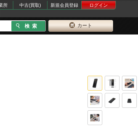
業所
中古(買取)
新規会員登録
ログイン
カート