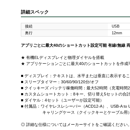
詳細スペック
接続
USB
奥行
12mm
アプリごとに最大40のショートカット設定可能 有線/無線 
★ 有機ELディスプレイと物理ダイヤルを搭載
★ アプリケーションごとに最大40のショートカットを作成
■ ディスプレイ：テキストは、水平または垂直に表示する
■ スリープタイマー：30/60/90/120分/オフ
■ クイッキーズ バッテリ稼働時間：最大52時間（充電時間2
■ カスタムショートカット：8キー、切り替え5セットの合
■ ダイヤル：4セット（ユーザーが設定可能）
■ 付属品：ワイヤレスレシーバー（ACD12-A）、USB-A to USB
キャリングケース（クイックキーとケーブル用）、ク
◎ 詳細な仕様についてはメーカーサイトをご確認ください