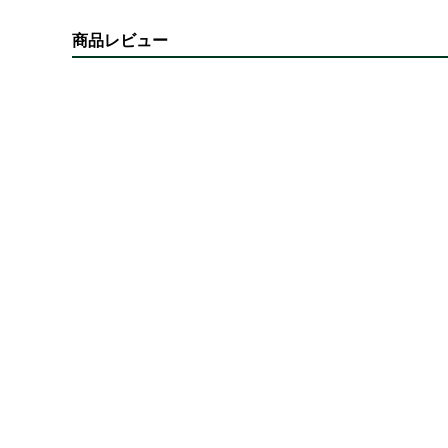
商品レビュー
ご購入商品の梱包について
ツクモネットショップでは、商品を安全にお届けするため、
一部、家電、PCケースなどの大型商品につきましては、環
箱の破損・傷・汚れといった理由(配達中のトラブル等で発