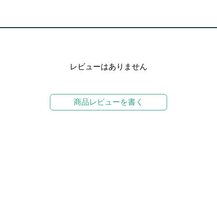
レビューはありません
商品レビューを書く
マイページの購入履歴よりレビュー可能です
精密性の高いPCパーツの配送に緩衝材を敷き詰め、安心・安全にお届
境への配慮という観点から、商品パッケージを梱包材の一部として直接
生する著しい破損を除き)および発送伝票等が直貼りされていると言う