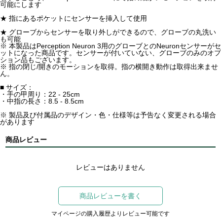
可能にします
★ 指にあるポケットにセンサーを挿入して使用
★ グローブからセンサーを取り外しができるので、グローブの丸洗い
も可能
※ 本製品はPerception Neuron 3用のグローブとのNeuronセンサーがセ
ットになった商品です。センサーが付いていない、グローブのみのオプ
ション品もございます。
※ 指の閉じ/開きのモーションを取得。指の横開き動作は取得出来ませ
ん。
■ サイズ：
・手の甲周り：22 - 25cm
・中指の長さ：8.5 - 8.5cm
※ 製品及び付属品のデザイン・色・仕様等は予告なく変更される場合
があります
商品レビュー
レビューはありません
商品レビューを書く
マイページの購入履歴よりレビュー可能です