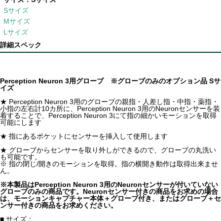
Sサイズ
Mサイズ
Lサイズ
詳細スペック
Perception Neuron 3用グローブ ※グローブのみのオプション品 Sサ
イズ
★ Perception Neuron 3用のグローブの親指・人差し指・中指・薬指・
小指の左右計10カ所に、Perception Neuron 3用のNeuronセンサーを装
着することで、Perception Neuron 3にて指の細かいモーションを取得
可能にします
★ 指にあるポケットにセンサーを挿入して使用します
★ グローブからセンサーを取り外しができるので、グローブの丸洗い
も可能です。
※ 指の閉じ/開きのモーションを取得。指の横開き動作は取得出来ませ
ん。
※本製品はPerception Neuron 3用のNeuronセンサーが付いていない
グローブのみの商品です。Neuronセンサー付きの商品をお求めの場合
は、モーションキャプチャー本体＋グローブ付き、またはグローブ＋セ
ンサー付きの商品をお求めください。
■ サイズ：