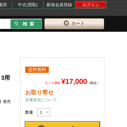
業所
中古(買取)
新規会員登録
ログイン
カート
送料無料
 3用
¥17,000
ネット価格
（税込）
お取り寄せ
在庫状況について
月 発売
数量