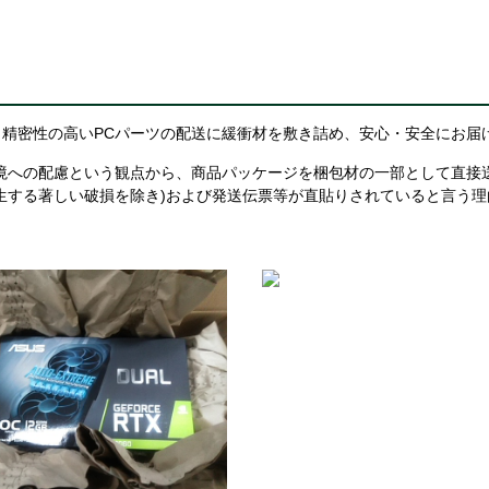
精密性の高いPCパーツの配送に緩衝材を敷き詰め、安心・安全にお届
境への配慮という観点から、商品パッケージを梱包材の一部として直接
生する著しい破損を除き)および発送伝票等が直貼りされていると言う