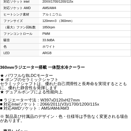
対応ソケット intel
20XX/1700/1200/115x
対応ソケット AMD
AM5/AM4
ヒートシンク素材
アルミニウム
ファンサイズ
120mm×3 （360mm）
（最大）ファン回転数
1850rpm
ファンコントロール
PWM
騒音
33.8dBA
色
ホワイト
LED
ARGB
360mmラジエーター搭載 一体型水冷クーラー
★ パワフルなBLDCモーター
★ ポンプのセラミックシャフト
セラミックシャフトは、優れた自己潤滑性と長寿命を実現するととも
に、優れた静音性を発揮します
★ デュアルポンプによる性能向上
■ ラジエーター寸法：W397xD120xH27mm
■ 対応Intelソケット：2066/2011(V3)/1700/1200/115x
■ 対応AMDソケット：AM5/AM4/AM3
※ 製品及び付属品のデザイン・色・仕様等は予告なく変更される場合
があります。