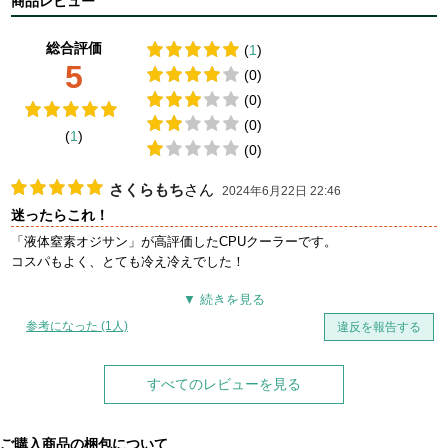
商品レビュー
総合評価
(
1
)
5
(0)
(0)
(0)
(
1
)
(0)
さくらもち
さん
2024年6月22日 22:46
迷ったらこれ！
「液体窒素オジサン」が高評価したCPUクーラーです。
コスパもよく、とても冷え冷えでした！
参考になった (1人)
違反を報告する
すべてのレビューを見る
ご購入商品の梱包について