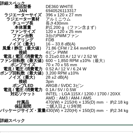
詳細スペック
製品型番
DE360 WHITE
JAN
6940526113317
ラジエーターサイズ
396 x 120 x 27 mm
ラジエーター素材
アルミニウム
チューブ長
長さ430mm
本体重量
約1,200 g （ファン含まず）
ファンサイズ
120 x 120 x 25 mm
ファン台数
3台のPWMファン
ベアリング
FDB
ノイズ（最大）
16 – 33.8 dB(A)
風量 / 静圧（最大値）
71.86 CFM / 2.64 mmH2O
接続
4ピン PWM
電流 / 電圧 /消費電力
0.21±0.03 A / 12 V / 2.52 W
ファン回転数（最大値）
600 ~ 1,850 RPM ±10%（最大）
ポンプサイズ
70 x 70 x 55 mm
電流 / 電圧 /消費電力
0.52 A / 12 V / 6.24 W
ポンプ回転数（最大値）
3,200 RPM ±10%
ノイズ（最大）
28 ±2 dB(A)
接続
3pin
ポンプLED
ARGB / 5VDC 3ピン
電流 / 電圧 /消費電力
0.1A / 5V / 0.5W
対応ソケット
INTEL：LGA 115X / 1200 / 1700 / 20XX
AMD：AM3 / AM4 / AM5
付属品
470(W) × 215(H) × 135(D) mm ・ 約2.18 kg
保証期間
ご購入日より3年間
パッケージサイズ・重量
430(W) × 220(H) × 150(D) mm ・ 約2.34 kg
詳細スペック