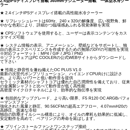
2.4型IPSディスプレイ搭載 360mmラジエーター搭載 一体型水冷クー
ラー
★ 2.4インチIPSディスプレイ搭載の高性能水冷クーラー
★ リフレッシュレートは60Hz、240 x 320の解像度、広い視野角、鮮
やかな色彩により、詳細かつ臨場感あふれる視覚体験を実現
★ CPSソフトウェアを使用すると、ユーザーは表示コンテンツをカス
タマイズ可能
★ システム情報の表示、アニメーション、壁紙などをサポートし、独
自の表示エクスペリエンスを作成するための無限のDIYの可能性を実現
※対応フォーマット：MP4 / GIF / JPG / PNG
※ソフトウェアはPC COOLERの公式WEBサイトからダウンロードし
て下さい
★ 性能と静音性を兼ね備えたOC PLUS V1.0
最新の次世代ポンプソリューション、ハイエンドCPU向けに設計さ
れ、より高いパワーと低い動作音を提供
セラミック素材のシャフトコアは優れた自己潤滑性を備えており、従来
の金属製シャフトと比べて動作音が低く高性能
高密度マイクロチャネルにより、効率的な熱伝導を実現
★ 包括的なアップグレード、より高い限界、F5 R120 OC ARGBパフォ
ーマンスファン
強化された風量と静圧、90.56CFMの超高エアフロー、4.07mmH20の
高静圧、急速な冷却
独自の防塵オイルシール構造により、オイルの摩耗も効果的に低減し、
安定動作を高めて、ベアリングの寿命を延ばします。
★ プリインストールファンとワンステップ接続