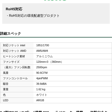
RoHS対応
・RoHS対応の環境配慮型プロダクト
詳細スペック
対応ソケット intel
1851/1700
対応ソケット AMD
AM5/AM4
ヒートシンク素材
アルミニウム
ファンサイズ
120mm×3 （360mm）
（最大）ファン回転数
2500rpm
風量
90.6CFM
ファンコントロール
4pinPWM
騒音
39.8dBA
重量
1.62 kg
色
ホワイト
LED
ARGB