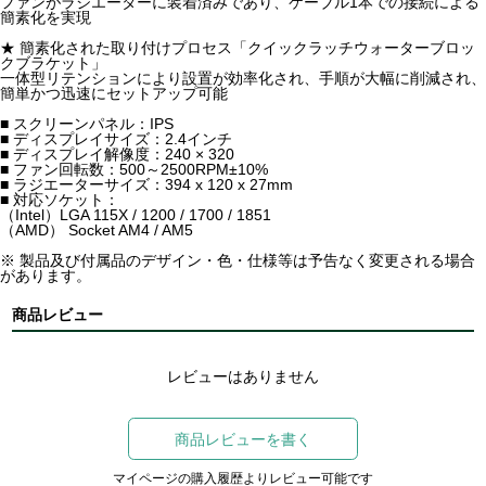
ファンがラジエーターに装着済みであり、ケーブル1本での接続による
簡素化を実現
★ 簡素化された取り付けプロセス「クイックラッチウォーターブロッ
クブラケット」
一体型リテンションにより設置が効率化され、手順が大幅に削減され、
簡単かつ迅速にセットアップ可能
■ スクリーンパネル：IPS
■ ディスプレイサイズ：2.4インチ
■ ディスプレイ解像度：240 × 320
■ ファン回転数：500～2500RPM±10%
■ ラジエーターサイズ：394 x 120 x 27mm
■ 対応ソケット：
（Intel）LGA 115X / 1200 / 1700 / 1851
（AMD） Socket AM4 / AM5
※ 製品及び付属品のデザイン・色・仕様等は予告なく変更される場合
があります。
商品レビュー
レビューはありません
商品レビューを書く
マイページの購入履歴よりレビュー可能です