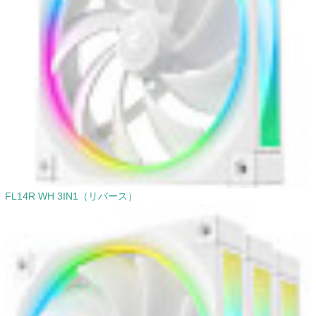
FL14R WH 3IN1（リバース）