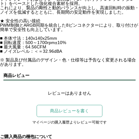
ト）をベースとした強化複合素材を採用。
これにより、製品の剛性と動的バランスが向上し、高速回転時の振動・
ノイズを低減するとともに、長期間の安定動作を実現しました。
★ 安全性の高い接続
PWM制御とARGB同期を統合した8ピンコネクターにより、取り付けが
簡単で安全性も向上しています。
■ 本体寸法：140x140x25mm
■ 回転速度：500～1700rpm±10%
■ 最大風量：64.56CFM
■ ノイズレベル：＜＝32.96dBA
※ 製品及び付属品のデザイン・色・仕様等は予告なく変更される場合
があります。
商品レビュー
レビューはありません
商品レビューを書く
マイページの購入履歴よりレビュー可能です
ご購入商品の梱包について