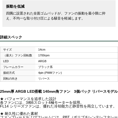
振動を低減
四隅に設置された全面ゴムパッドが、ファンの振動を最小限に抑
え、不均一な取り付け圧による騒音を軽減します。
詳細スペック
サイズ
14cm
（最大）ファン回転数
1700rpm
LED
ARGB
フレームカラー
ブラック系
接続方式
4pin (PWMファン)
回転の向き
リバース
25mm厚 ARGB LED搭載 140mm角ファン 3個パック リバースモデル
★ パフォーマンスを追求した設計
各ファンには、3相6スロット4極モーターを採用。
FL14 シリーズファンは、優れた冷却能力と静音性を両立しています。
★ 耐久性に優れた素材
ファンブレードおよびフレームには、PBT（ポリブチレンテレフタレー