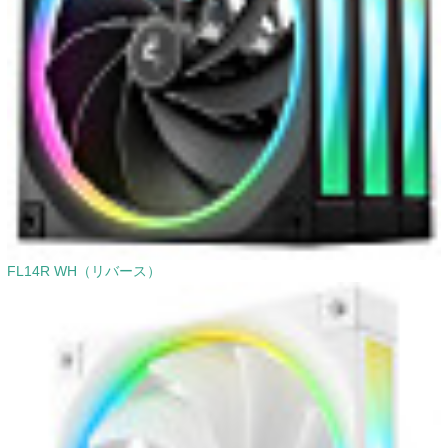
FL14R WH（リバース）