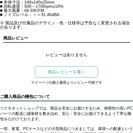
■ 本体寸法：140x140x25mm
■ 回転速度：500～1700rpm±10%
■ 最大風量：66.59CFM
■ ノイズレベル：＜＝31.46dBA
※ 製品及び付属品のデザイン・色・仕様等は予告なく変更される場合
があります。
商品レビュー
レビューはありません
商品レビューを書く
マイページの購入履歴よりレビュー可能です
ご購入商品の梱包について
ツクモネットショップでは、商品を安全にお届けするため、精密性の高いPC
パーツの配送に緩衝材を敷き詰め、安心・安全にお届けできるよう丁寧な梱
包を心がけております。
一部、家電、PCケースなどの大型商品につきましては、環境への配慮という