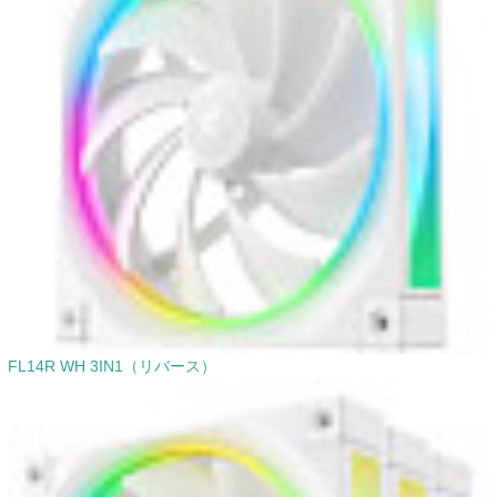
FL14R WH 3IN1（リバース）