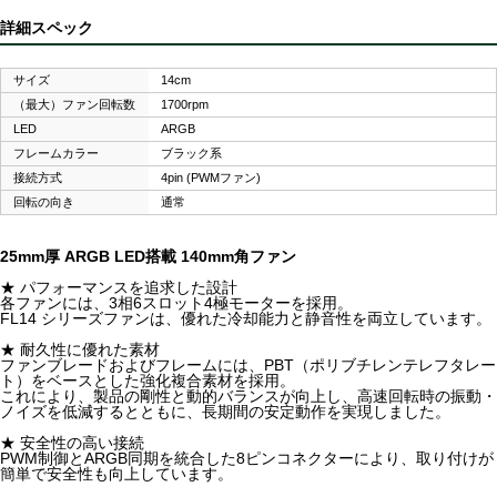
詳細スペック
サイズ
14cm
（最大）ファン回転数
1700rpm
LED
ARGB
フレームカラー
ブラック系
接続方式
4pin (PWMファン)
回転の向き
通常
25mm厚 ARGB LED搭載 140mm角ファン
★ パフォーマンスを追求した設計
各ファンには、3相6スロット4極モーターを採用。
FL14 シリーズファンは、優れた冷却能力と静音性を両立しています。
★ 耐久性に優れた素材
ファンブレードおよびフレームには、PBT（ポリブチレンテレフタレー
ト）をベースとした強化複合素材を採用。
これにより、製品の剛性と動的バランスが向上し、高速回転時の振動・
ノイズを低減するとともに、長期間の安定動作を実現しました。
★ 安全性の高い接続
PWM制御とARGB同期を統合した8ピンコネクターにより、取り付けが
簡単で安全性も向上しています。