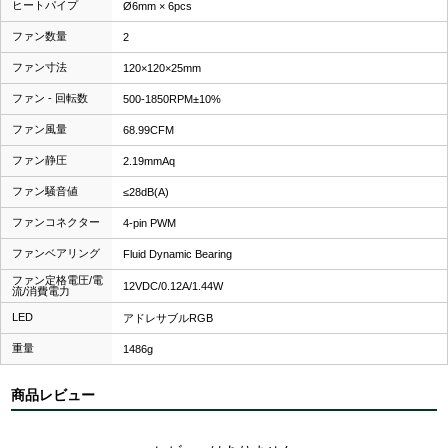
ヒートパイプ
Ø6mm × 6pcs
ファン数量
2
ファン寸法
120×120×25mm
ファン - 回転数
500-1850RPM±10%
ファン風量
68.99CFM
ファン静圧
2.19mmAq
ファン騒音値
≤28dB(A)
ファンコネクター
4-pin PWM
ファンベアリング
Fluid Dynamic Bearing
ファン定格電圧/電
12VDC/0.12A/1.44W
流/消費電力
LED
アドレサブルRGB
重量
1486g
商品レビュー