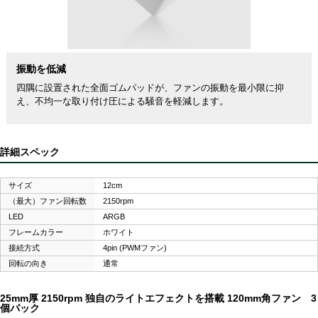
振動を低減
四隅に設置された全面ゴムパッドが、ファンの振動を最小限に抑
え、不均一な取り付け圧による騒音を軽減します。
詳細スペック
サイズ
12cm
（最大）ファン回転数
2150rpm
LED
ARGB
フレームカラー
ホワイト
接続方式
4pin (PWMファン)
回転の向き
通常
25mm厚 2150rpm 独自のライトエフェクトを搭載 120mm角ファン 3
個パック