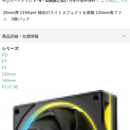
今ならペイディの
3・6・12回あと払い
分割手数料無料！ →
詳細はこちら
25mm厚 2150rpm 独自のライトエフェクトを搭載 120mm角ファ
ン 3個パック
商品詳細・仕様情報
シリーズ:
FD
FT
FL
120mm
140mm
FL12 SE