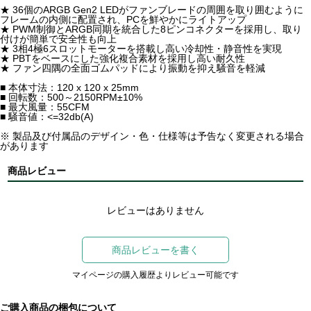
★ 36個のARGB Gen2 LEDがファンブレードの周囲を取り囲むように
フレームの内側に配置され、PCを鮮やかにライトアップ
★ PWM制御とARGB同期を統合した8ピンコネクターを採用し、取り
付けが簡単で安全性も向上
★ 3相4極6スロットモーターを搭載し高い冷却性・静音性を実現
★ PBTをベースにした強化複合素材を採用し高い耐久性
★ ファン四隅の全面ゴムパッドにより振動を抑え騒音を軽減
■ 本体寸法：120 x 120 x 25mm
■ 回転数：500～2150RPM±10%
■ 最大風量：55CFM
■ 騒音値：<=32db(A)
※ 製品及び付属品のデザイン・色・仕様等は予告なく変更される場合
があります
商品レビュー
レビューはありません
商品レビューを書く
マイページの購入履歴よりレビュー可能です
ご購入商品の梱包について