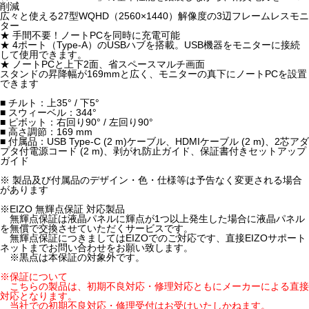
削減
広々と使える27型WQHD（2560×1440）解像度の3辺フレームレスモニ
ター
★ 手間不要！ノートPCを同時に充電可能
★ 4ポート（Type-A）のUSBハブを搭載。USB機器をモニターに接続
して使用できます。
★ ノートPCと上下2面、省スペースマルチ画面
スタンドの昇降幅が169mmと広く、モニターの真下にノートPCを設置
できます
■ チルト：上35° / 下5°
■ スウィーベル：344°
■ ピボット：右回り90° / 左回り90°
■ 高さ調節：169 mm
■ 付属品：USB Type-C (2 m)ケーブル、HDMIケーブル (2 m)、2芯アダ
プタ付電源コード (2 m)、剥がれ防止ガイド、保証書付きセットアップ
ガイド
※ 製品及び付属品のデザイン・色・仕様等は予告なく変更される場合
があります
※EIZO 無輝点保証 対応製品
無輝点保証は液晶パネルに輝点が1つ以上発生した場合に液晶パネル
を無償で交換させていただくサービスです。
無輝点保証につきましてはEIZOでのご対応です、直接EIZOサポート
ネットまでお問い合わせをお願い致します。
※黒点は本保証の対象外です。
※保証について
こちらの製品は、初期不良対応・修理対応ともにメーカーによる直接
対応となります。
当社での初期不良対応・修理受付はお受けいたしかねます。