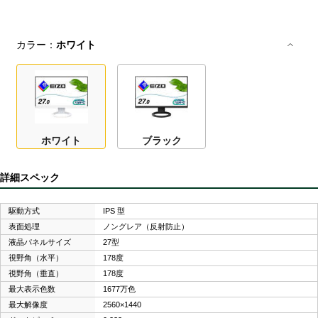
カラー：
ホワイト
ホワイト
ブラック
詳細スペック
駆動方式
IPS 型
表面処理
ノングレア（反射防止）
液晶パネルサイズ
27型
視野角（水平）
178度
視野角（垂直）
178度
最大表示色数
1677万色
最大解像度
2560×1440