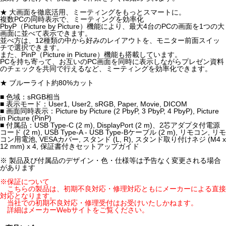
★ 大画面を徹底活用、ミーティングをもっとスマートに。
複数PCの同時表示で、ミーティングを効率化
PbyP（Picture by Picture）機能により、最大4台のPCの画面を1つの大
画面に並べて表示できます。
並べ方は、12種類の中から好みのレイアウトを、モニター前面スイッ
チで選択できます。
また、PinP（Picture in Picture）機能も搭載しています。
PCを持ち寄って、お互いのPC画面を同時に表示しながらプレゼン資料
のチェックを共同で行えるなど、ミーティングを効率化できます。
★ ブルーライト約80%カット
■ 色域：sRGB相当
■ 表示モード：User1, User2, sRGB, Paper, Movie, DICOM
■ 画面同時表示：Picture by Picture (2 PbyP, 3 PbyP, 4 PbyP), Picture
in Picture (PinP)
■ 付属品：USB Type-C (2 m), DisplayPort (2 m)、2芯アダプタ付電源
コード (2 m), USB Type-A - USB Type-Bケーブル (2 m), リモコン, リモ
コン用電池, VESAカバー, スタンド (L, R), スタンド取り付けネジ (M4 x
12 mm) x 4, 保証書付きセットアップガイド
※ 製品及び付属品のデザイン・色・仕様等は予告なく変更される場合
があります
※保証について
こちらの製品は、初期不良対応・修理対応ともにメーカーによる直接
対応となります。
当社での初期不良対応・修理受付はお受けいたしかねます。
詳細はメーカーWebサイトをご覧ください。