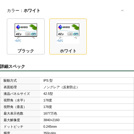
カラー：
ホワイト
ブラック
ホワイト
詳細スペック
駆動方式
IPS 型
表面処理
ノングレア（反射防止）
液晶パネルサイズ
42.5型
視野角（水平）
178度
視野角（垂直）
178度
最大表示色数
1677万色
最大解像度
3840×2160
ドットピッチ
0.245mm
輝度
350cd/m