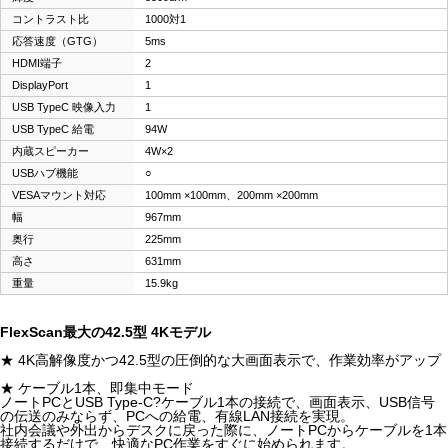
コントラスト比
1000対1
応答速度（GTG）
5ms
HDMI端子
2
DisplayPort
1
USB TypeC 映像入力
1
USB TypeC 給電
94W
内蔵スピーカー
4W×2
USBハブ機能
○
VESAマウント対応
100mm ×100mm、200mm ×200mm
幅
967mm
奥行
225mm
高さ
631mm
重量
15.9kg
FlexScan最大の42.5型 4Kモデル
★ 4K高解像度かつ42.5型の圧倒的な大画面表示で、作業効率がアップ
★ ケーブル1本、即集中モード
ノートPCとUSB Type-C?ケーブル1本の接続で、画面表示、USB信号
の伝送のみならず、PCへの給電、有線LAN接続を実現。
社内会議や外出からデスクに戻った際に、ノートPCからケーブルを1本
接続するだけで、快適なPC作業をすぐに始められます。