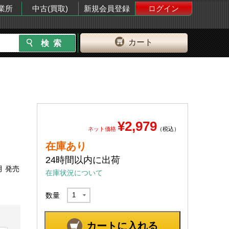
業所
中古(買取)
新規会員登録
ログイン
カート
¥2,979
ネット価格
（税込）
在庫あり
24時間以内に出荷
月 発売
在庫状況について
数量
カートに入れる