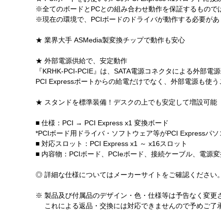
※全てのボードとPCとの組み合わせ動作を保証するもので
※現在の環境で、PCIボードのドライバが動作する必要があ
★ 業界大手 ASMedia製変換チップで動作も安心
★ 外部電源供給で、安定動作
『KRHK-PCI-PCIE』は、SATA電源コネクタによる外部
PCI Expressポートからの給電だけでなく、外部電源も
★ スタンドを標準装備！デスクの上でも安定して増設可能
■ 仕様：PCI → PCI Express x1 変換ボード
*PCIボード用ドライバ・ソフトウェア等がPCI Expr
■ 対応スロット：PCI Express x1 ～ x16スロット
■ 内容物：PCIボード、PCIeボード、接続ケーブル、電源
◎ 詳細な仕様についてはメーカーサイトをご確認ください
※ 製品及び付属品のデザイン・色・仕様等は予告なく変更
これによる返品・交換には対応できませんので予めご了