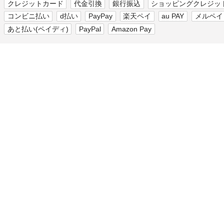
クレジットカード
代金引換
銀行振込
ショッピングクレジッ
コンビニ払い
d払い
PayPay
楽天ペイ
au PAY
メルペイ
あと払い(ペイディ)
PayPal
Amazon Pay