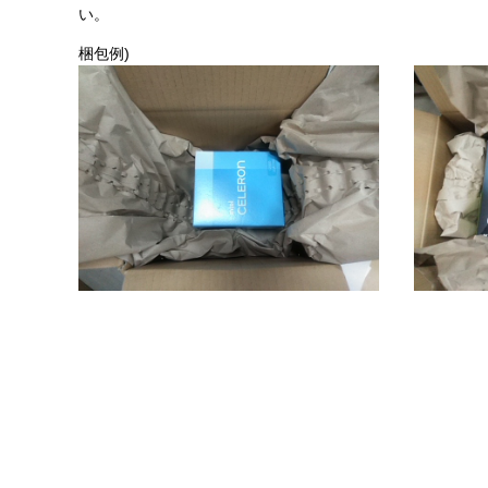
い。
梱包例)