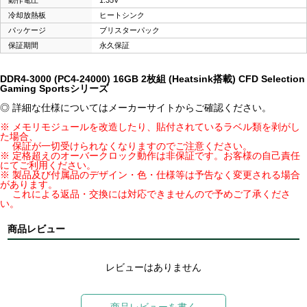
動作電圧
1.35V
冷却放熱板
ヒートシンク
パッケージ
ブリスターパック
保証期間
永久保証
DDR4-3000 (PC4-24000) 16GB 2枚組 (Heatsink搭載) CFD Selection
Gaming Sportsシリーズ
◎ 詳細な仕様についてはメーカーサイトからご確認ください。
※ メモリモジュールを改造したり、貼付されているラベル類を剥がし
た場合、
保証が一切受けられなくなりますのでご注意ください。
※ 定格超えのオーバークロック動作は非保証です。お客様の自己責任
にてご利用ください。
※ 製品及び付属品のデザイン・色・仕様等は予告なく変更される場合
があります。
これによる返品・交換には対応できませんので予めご了承くださ
い。
商品レビュー
レビューはありません
商品レビューを書く