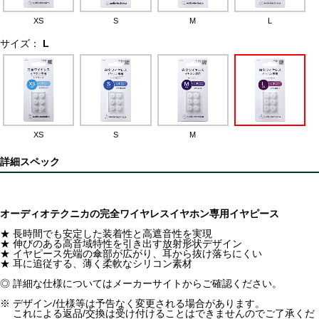
XS
S
M
L
サイズ：
L
XS
S
M
詳細スペック
オーディオテクニカの完全ワイヤレスイヤホン専用イヤピース
★ 長時間でも安定した装着性と高遮音性を実現
★ 伸びのある高音域特性を引き出す放射形状デザイン
★ イヤピース先端の傘部が広がり、耳から抜け落ちにくい
★ 耳に追従する、薄く柔軟なシリコン素材
◎ 詳細な仕様についてはメーカーサイトからご確認ください。
※ デザイン/仕様等は予告なく変更される場合があります。
これによる返品/交換は受け付けることはできませんのでご了承くだ