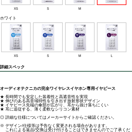
XS
S
M
ホワイト
XS
S
M
L
詳細スペック
オーディオテクニカの完全ワイヤレスイヤホン専用イヤピース
★ 長時間でも安定した装着性と高遮音性を実現
★ 伸びのある高音域特性を引き出す放射形状デザイン
★ イヤピース先端の傘部が広がり、耳から抜け落ちにくい
★ 耳に追従する、薄く柔軟なシリコン素材
◎ 詳細な仕様についてはメーカーサイトからご確認ください。
※ デザイン/仕様等は予告なく変更される場合があります。
これによる返品/交換は受け付けることはできませんのでご了承くだ