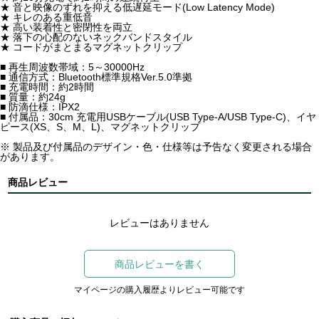
★ 音と映像のずれを抑える低遅延モード(Low Latency Mode)
★ キレのある重低音
★ 高い装着性と密閉性を両立
★ 落下の心配のないネックバンドスタイル
★ コードがまとまるマグネットクリップ
■ 再生周波数帯域：5～30000Hz
■ 通信方式：Bluetooth標準規格Ver.5.0準拠
■ 充電時間：約2時間
■ 質量：約24g
■ 防滴仕様：IPX2
■ 付属品：30cm 充電用USBケーブル(USB Type-A/USB Type-C)、イヤ
ピース(XS、S、M、L)、マグネットクリップ
※ 製品及び付属品のデザイン・色・仕様等は予告なく変更される場合
があります。
商品レビュー
レビューはありません
商品レビューを書く
マイページの購入履歴よりレビュー可能です