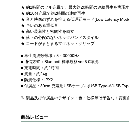
★ 約2時間のフル充電で、最大約20時間の連続再生を実現
★ 約10分充電で約2時間の連続再生
★ 音と映像のずれを抑える低遅延モード(Low Latency Mode
★ キレのある重低音
★ 高い装着性と密閉性を両立
★ 落下の心配のないネックバンドスタイル
★ コードがまとまるマグネットクリップ
■ 再生周波数帯域：5～30000Hz
■ 通信方式：Bluetooth標準規格Ver.5.0準拠
■ 充電時間：約2時間
■ 質量：約24g
■ 防滴仕様：IPX2
■ 付属品：30cm 充電用USBケーブル(USB Type-A/USB
※ 製品及び付属品のデザイン・色・仕様等は予告なく変更
商品レビュー