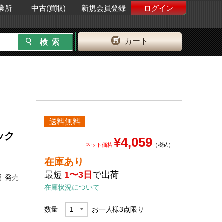
業所
中古(買取)
新規会員登録
ログイン
カート
送料無料
ネック
¥4,059
ネット価格
（税込）
在庫あり
最短
1〜3日
で出荷
月 発売
在庫状況について
数量
お一人様
3
点限り