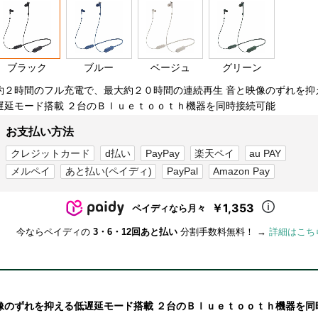
ブラック
ブルー
ベージュ
グリーン
約２時間のフル充電で、最大約２０時間の連続再生 音と映像のずれを抑
遅延モード搭載 ２台のＢｌｕｅｔｏｏｔｈ機器を同時接続可能
お支払い方法
クレジットカード
d払い
PayPay
楽天ペイ
au PAY
メルペイ
あと払い(ペイディ)
PayPal
Amazon Pay
￥1,353
ペイディなら月々
今ならペイディの
3・6・12回あと払い
分割手数料無料！ →
詳細はこち
像のずれを抑える低遅延モード搭載 ２台のＢｌｕｅｔｏｏｔｈ機器を同